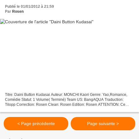
Publié le 01/01/2012 à 21:59
Par
Rosen
Titre: Daini Button Kudasai Auteur: MONCHI Kaori Genre: Yao,Romance,
Comédie Statut: 1 Volume( Terminé) Team US: BangAQUA Traduction:
Tilopp Correction: Rosen Clean: Rosen Edition: Rosen ATTENTION: Ce
projet traite de relation homosexuelle et peut contenir...
< Page précédente
Page suivante >