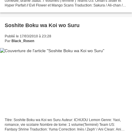
comédie, drame Statut: 7 volumes (Terminé ) Teams US: Omari's Sister et
Hyper Parfait // Evil Flower et Mango Scans Traduction: Sakura / Ali-chan /
Miamo Correction: Tiloop Clean: Rosen...
Soshite Boku wa Koi wo Suru
Publié le 17/03/2010 à 23:28
Par
Black_Rosen
Titre: Soshite Boku wa Koi wo Suru Auteur: ICHIJOU Lemon Genre: Yaoi,
romance, vie scolaire Nombre de tome: 1 volume(Terminé) Team US:
Fantasy Shrine Traduction: Yuma Correction: Inès / Zeph' / Ani Clean: Ani