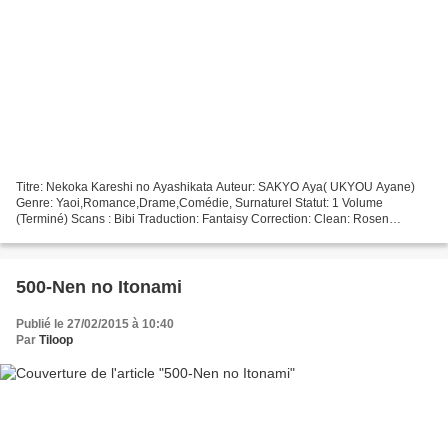
Titre: Nekoka Kareshi no Ayashikata Auteur: SAKYO Aya( UKYOU Ayane)
Genre: Yaoi,Romance,Drame,Comédie, Surnaturel Statut: 1 Volume
(Terminé) Scans : Bibi Traduction: Fantaisy Correction: Clean: Rosen
Edition: Rosen Prequel de Kuroneko Kareshi no Asobikata...
500-Nen no Itonami
Publié le 27/02/2015 à 10:40
Par
Tiloop