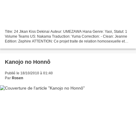
Titre: 24 Jikan Kiss Dekinai Auteur: UMEZAWA Hana Genre: Yaoi, Statut: 1
Volume Teams US: Nakama Traduction: Yuma Correction: - Clean: Jeanne
Edition: Zephire ATTENTION: Ce projet traite de relation homosexuelle et
peut contenir des scènes explicites....
Kanojo no Honnô
Publié le 18/10/2010 à 01:40
Par
Rosen