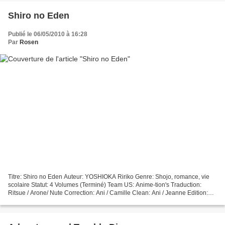
Shiro no Eden
Publié le 06/05/2010 à 16:28
Par
Rosen
Titre: Shiro no Eden Auteur: YOSHIOKA Ririko Genre: Shojo, romance, vie
scolaire Statut: 4 Volumes (Terminé) Team US: Anime-tion's Traduction:
Ritsue / Arone/ Nute Correction: Ani / Camille Clean: Ani / Jeanne Edition:
Ani / Lele/Scminos Résumé Mashiro...