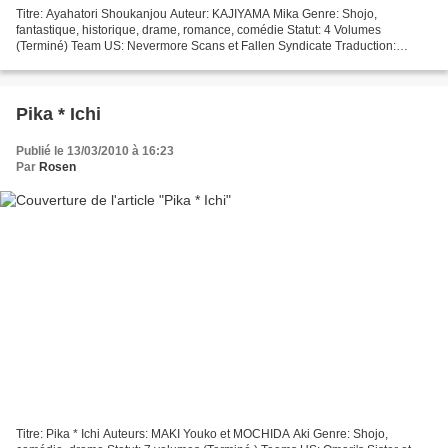
Titre: Ayahatori Shoukanjou Auteur: KAJIYAMA Mika Genre: Shojo,
fantastique, historique, drame, romance, comédie Statut: 4 Volumes
(Terminé) Team US: Nevermore Scans et Fallen Syndicate Traduction:
Fantaisy/ Nidalee Correction: - Clean: Rosen Edition:...
Pika * Ichi
Publié le 13/03/2010 à 16:23
Par
Rosen
Titre: Pika * Ichi Auteurs: MAKI Youko et MOCHIDA Aki Genre: Shojo,