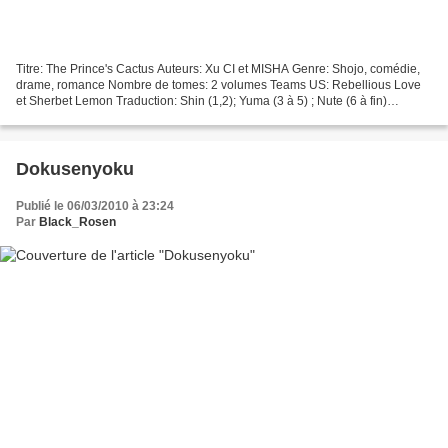
Titre: The Prince's Cactus Auteurs: Xu CI et MISHA Genre: Shojo, comédie,
drame, romance Nombre de tomes: 2 volumes Teams US: Rebellious Love
et Sherbet Lemon Traduction: Shin (1,2); Yuma (3 à 5) ; Nute (6 à fin)
Correction: Animesan (1 à 3 ; 6 à Fin);...
Dokusenyoku
Publié le 06/03/2010 à 23:24
Par
Black_Rosen