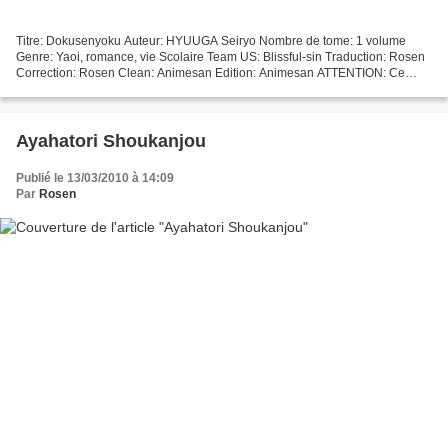
Titre: Dokusenyoku Auteur: HYUUGA Seiryo Nombre de tome: 1 volume
Genre: Yaoi, romance, vie Scolaire Team US: Blissful-sin Traduction: Rosen
Correction: Rosen Clean: Animesan Edition: Animesan ATTENTION: Ce
projet traite de relation homosexuelle et peut...
Ayahatori Shoukanjou
Publié le 13/03/2010 à 14:09
Par
Rosen