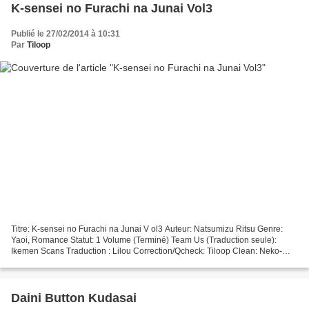
K-sensei no Furachi na Junai Vol3
Publié le 27/02/2014 à 10:31
Par
Tiloop
Titre: K-sensei no Furachi na Junai V ol3 Auteur: Natsumizu Ritsu Genre:
Yaoi, Romance Statut: 1 Volume (Terminé) Team Us (Traduction seule):
Ikemen Scans Traduction : Lilou Correction/Qcheck: Tiloop Clean: Neko-
chan / Little Akuma Edition: Neko-Chan...
Daini Button Kudasai