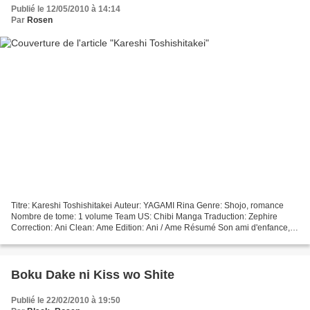
Publié le 12/05/2010 à 14:14
Par
Rosen
Titre: Kareshi Toshishitakei Auteur: YAGAMI Rina Genre: Shojo, romance
Nombre de tome: 1 volume Team US: Chibi Manga Traduction: Zephire
Correction: Ani Clean: Ame Edition: Ani / Ame Résumé Son ami d'enfance,
Sou, revient pour la première fois d'Amérique...
Boku Dake ni Kiss wo Shite
Publié le 22/02/2010 à 19:50