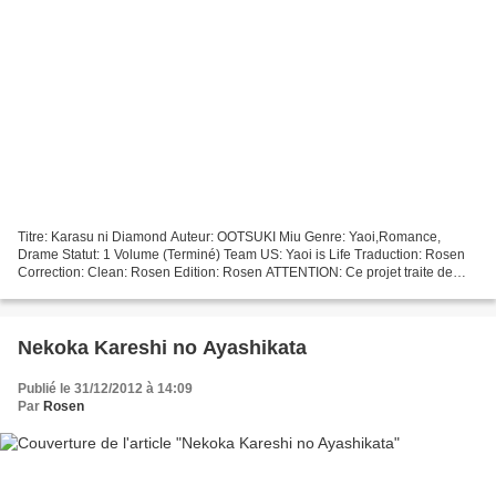
Titre: Karasu ni Diamond Auteur: OOTSUKI Miu Genre: Yaoi,Romance,
Drame Statut: 1 Volume (Terminé) Team US: Yaoi is Life Traduction: Rosen
Correction: Clean: Rosen Edition: Rosen ATTENTION: Ce projet traite de
relation homosexuelle et peut contenir des...
Nekoka Kareshi no Ayashikata
Publié le 31/12/2012 à 14:09
Par
Rosen