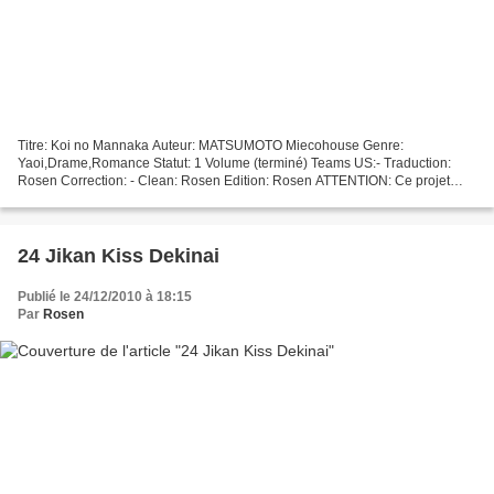
Titre: Koi no Mannaka Auteur: MATSUMOTO Miecohouse Genre:
Yaoi,Drame,Romance Statut: 1 Volume (terminé) Teams US:- Traduction:
Rosen Correction: - Clean: Rosen Edition: Rosen ATTENTION: Ce projet
traite de relation homosexuelle et peut contenir des scènes...
24 Jikan Kiss Dekinai
Publié le 24/12/2010 à 18:15
Par
Rosen