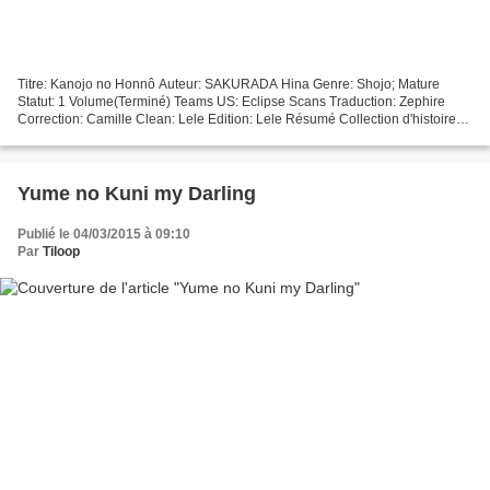
Titre: Kanojo no Honnô Auteur: SAKURADA Hina Genre: Shojo; Mature
Statut: 1 Volume(Terminé) Teams US: Eclipse Scans Traduction: Zephire
Correction: Camille Clean: Lele Edition: Lele Résumé Collection d'histoires
courtes: • Kanojo no Honnou • Todoketai...
Yume no Kuni my Darling
Publié le 04/03/2015 à 09:10
Par
Tiloop