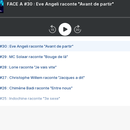
FACE A #30 : Eve Angeli raconte "Avant de partir"
#30 : Eve Angeli raconte "Avant de partir"
#29 : MC Solaar raconte "Bouge de là"
28 : Lorie raconte "Je vais vite"
#27 : Christophe Willem raconte "Jacques a dit"
#26 : Chimène Badi raconte "Entre nous"
#25 : Indochine raconte "3e sexe"
#24 : Zaho raconte "C'est chelou"
#23 : Patrick Bruel raconte "Au café des délices"
#22 : Kyo raconte "Le chemin"