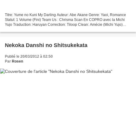
Titre: Yume no Kuni My Darling Auteur: Abe Akane Genre: Yaoi, Romance
Statut: 1 Volume (Fini) Team Us : Chrisma Scan En COPRO avec la Michi
Yujo Traduction: Haruyan Correction: Tiloop Clean: Amécie (Michi Yujo)
Edition: Fantaisy (Michi Yujo) Q-check:...
Nekoka Danshi no Shitsukekata
Publié le 20/03/2012 à 02:50
Par
Rosen