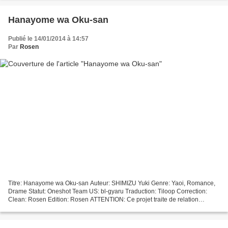
Hanayome wa Oku-san
Publié le 14/01/2014 à 14:57
Par
Rosen
Titre: Hanayome wa Oku-san Auteur: SHIMIZU Yuki Genre: Yaoi, Romance,
Drame Statut: Oneshot Team US: bl-gyaru Traduction: Tiloop Correction:
Clean: Rosen Edition: Rosen ATTENTION: Ce projet traite de relation
homosexuelle et peut contenir des scènes explicites....