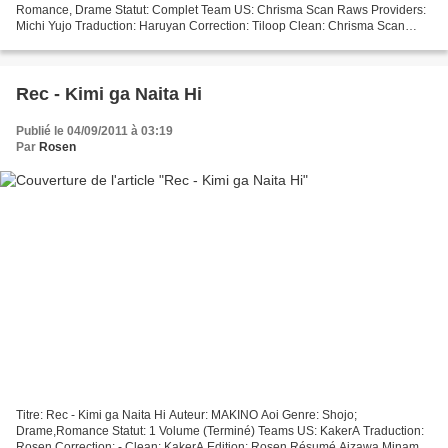
Romance, Drame Statut: Complet Team US: Chrisma Scan Raws Providers:
Michi Yujo Traduction: Haruyan Correction: Tiloop Clean: Chrisma Scan
Edition: Yumi Q-check: Zephire Projet en...
Rec - Kimi ga Naita Hi
Publié le 04/09/2011 à 03:19
Par
Rosen
Titre: Rec - Kimi ga Naita Hi Auteur: MAKINO Aoi Genre: Shojo;
Drame,Romance Statut: 1 Volume (Terminé) Teams US: KakerA Traduction:
Rosen Correction: - Clean: KakerA Edition: Rosen Résumé Aizawa Minami