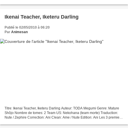
Edition: Ani / Zeph' ATTENTION: Ce projet...
Ikenai Teacher, Iketeru Darling
Publié le 02/05/2010 à 06:20
Par
Animesan
Titre: Ikenai Teacher, Iketeru Darling Auteur: TODA Megumi Genre: Mature
Shôjo Nombre de tomes: 2 Team US: Nekohana (team morte) Traduction:
Nute / Zephire Correction: Ani Clean: Ame / Nute Edition: Ani Les 3 premiers
chapitres ont été entièrement faits...