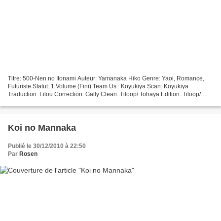
Titre: 500-Nen no Itonami Auteur: Yamanaka Hiko Genre: Yaoi, Romance,
Futuriste Statut: 1 Volume (Fini) Team Us : Koyukiya Scan: Koyukiya
Traduction: Lilou Correction: Gally Clean: Tiloop/ Tohaya Edition: Tiloop/
Yuuki Q-check: Tiloop Graph: Ajisai ATTENTION:...
Koi no Mannaka
Publié le 30/12/2010 à 22:50
Par
Rosen