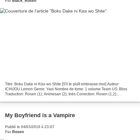
Par
Black_Rosen
Titre: Boku Dake ni Kiss wo Shite [S'il te plaît embrasse-moi] Auteur:
ICHIJOU Lemon Genre: Yaoi Nombre de tome: 1 volume Team US: Bliss
Traduction: Rosen (1); Animesan (2); Inès Correction: Rosen (1,2);
Animesan Clean: Rosen (1); Ame Edition: Rosen (1);...
My Boyfriend is a Vampire
Publié le 04/03/2010 à 23:07
Par
Rosen