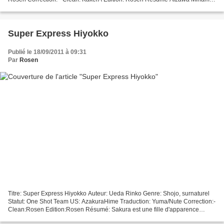
est une fille qui n'a jamais pleuré de sa vie. Elle...
Super Express Hiyokko
Publié le 18/09/2011 à 09:31
Par
Rosen
Titre: Super Express Hiyokko Auteur: Ueda Rinko Genre: Shojo, surnaturel
Statut: One Shot Team US: AzakuraHime Traduction: Yuma/Nute Correction:-
Clean:Rosen Edition:Rosen Résumé: Sakura est une fille d'apparence
simple, mais elle est attirée par le grand...