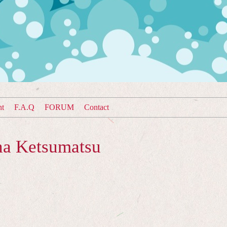
nt
F.A.Q
FORUM
Contact
na Ketsumatsu