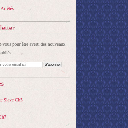
 Arrêtés
etter
vous pour être averti des nouveaux
publiés.
es
te Slave Ch5
Ch7