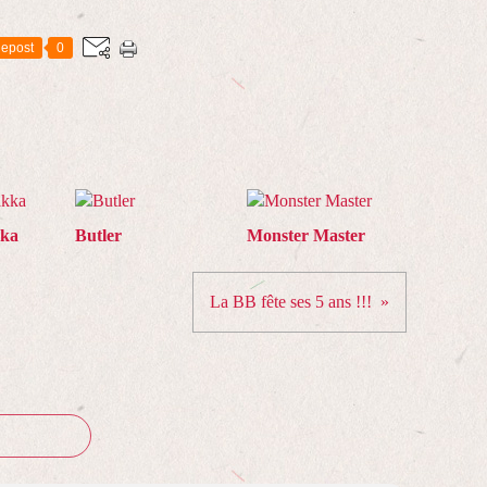
epost
0
kka
Butler
Monster Master
La BB fête ses 5 ans !!!