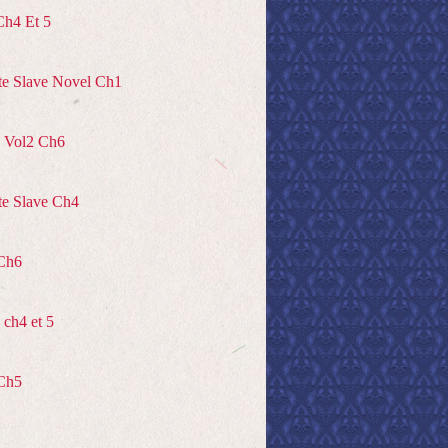
Ch4 Et 5
te Slave Novel Ch1
 Vol2 Ch6
te Slave Ch4
Ch6
ch4 et 5
Ch5