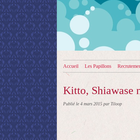
Accueil
Les Papillons
Recruteme
Kitto, Shiawase 
Publié le
4 mars 2015
par Tiloop