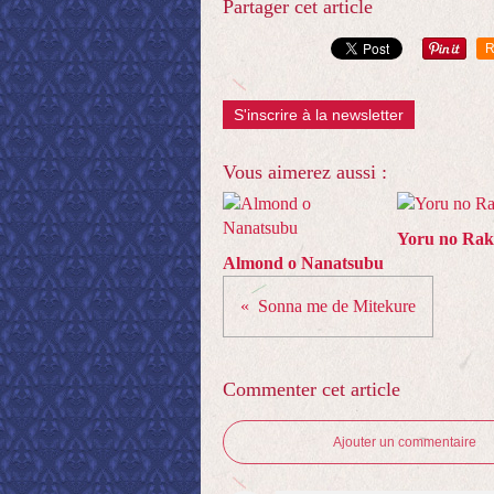
Partager cet article
R
S'inscrire à la newsletter
Vous aimerez aussi :
Yoru no Ra
Almond o Nanatsubu
Sonna me de Mitekure
Commenter cet article
Ajouter un commentaire