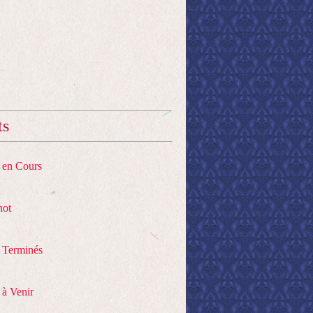
ts
s en Cours
hot
s Terminés
 à Venir