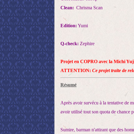
Clean:
Chrisma Scan
Edition:
Yumi
Q-check:
Zephire
Projet en COPRO avec la
Michi Yuj
ATTENTION:
Ce projet traite de re
Résumé
Après avoir survécu à la tentative de meu
avoir utilisé tout son quota de chance po
Sumire, barman n'attirant que des hom