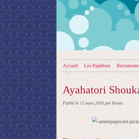
Accueil
Les Papillons
Recruteme
Ayahatori Shouk
Publié le
13 mars 2010
par Rosen