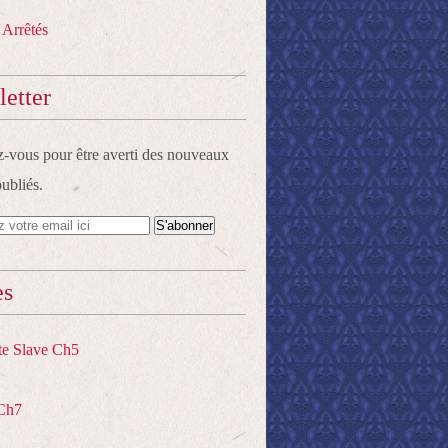
 Arrêtés
etter
vous pour être averti des nouveaux
publiés.
es
te Slave Ch5
Ch7