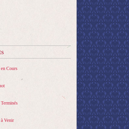
ts
s en Cours
hot
s Terminés
 à Venir