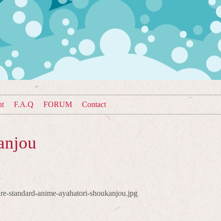
nt
F.A.Q
FORUM
Contact
anjou