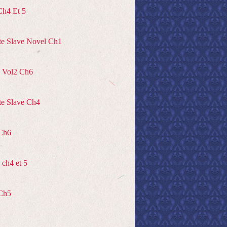
Ch4 Et 5
te Slave Novel Ch1
 Vol2 Ch6
te Slave Ch4
Ch6
ch4 et 5
Ch5