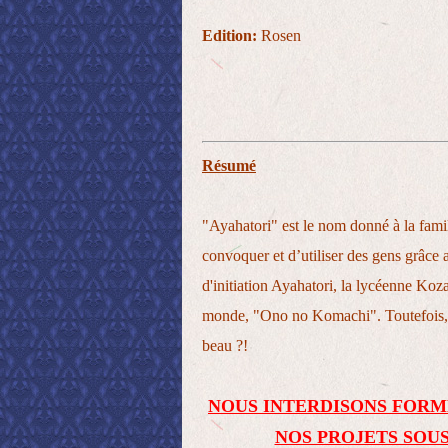
Edition:
Rosen
Résumé
"Ayahatori" est le nom donné à la famil
convoquer et d’utiliser des gens grâce 
d'initiation Ayahatori, la lycéenne Ko
monde, "Ono no Komachi". Toutefois, 
beau ?!
NOUS INTERDISONS FORM
NOS PROJETS SOUS