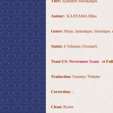
Titre:
Ayahatori Shoukanjou
Auteur:
KAJIYAMA Mika
Genre:
Shojo, fantastique, historique
Statut:
4 Volumes (Terminé)
Team US:
Nevermore Scans
et Fall
Traduction:
Fantaisy/ Nidalee
Correction:
-
Clean:
Rosen