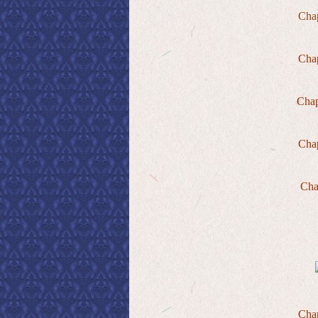
Chap
Cha
Chap
Cha
Cha
Cha