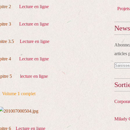
itre 2
Lecture en ligne
Projets
pitre 3
Lecture en ligne
Newsl
itre 3.5
Lecture en ligne
Abonnez-
articles 
pitre 4
Lecture en ligne
pitre 5
lecture en ligne
Sorti
Volume 1 complet
Corpora
Milady 
pitre 6
Lecture en ligne