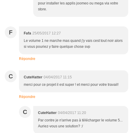
pour installer les applis joomeo ou mega via votre
store.
F
Fafa
25/05/2017 12:27
Le volume 1 ne marche mas quand j'y vais cest tout noir alors
si vous pouriez y faire quelque chose svp
Répondre
C
CuteHatter
04/04/2017 11:15
merci pour ce projet il est super ! et merci pour votre travail!
Répondre
C
CuteHatter
04/04/2017 11:20
Par contre je n'arrive pas à télécharger le volume 5...
Auriez-vous une solution? :/