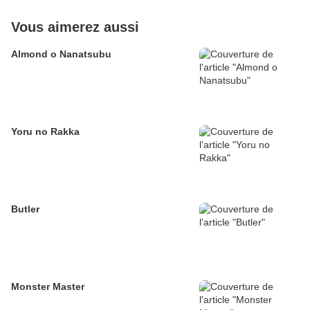
Vous aimerez aussi
Almond o Nanatsubu
Yoru no Rakka
Butler
Monster Master