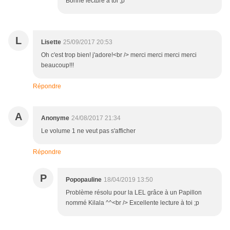
Bonne lecture à toi ;p
L
Lisette
25/09/2017 20:53
Oh c'est trop bien! j'adore!<br /> merci merci merci merci
beaucoup!!!
Répondre
A
Anonyme
24/08/2017 21:34
Le volume 1 ne veut pas s'afficher
Répondre
P
Popopauline
18/04/2019 13:50
Problème résolu pour la LEL grâce à un Papillon
nommé Kilala ^^<br /> Excellente lecture à toi ;p