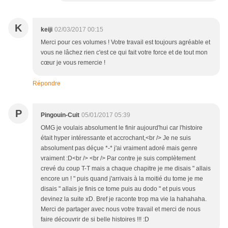
K
keiji
02/03/2017 00:15
Merci pour ces volumes ! Votre travail est toujours agréable et
vous ne lâchez rien c'est ce qui fait votre force et de tout mon
cœur je vous remercie !
Répondre
P
Pingouin-Cuit
05/01/2017 05:39
OMG je voulais absolument le finir aujourd'hui car l'histoire
était hyper intéressante et accrochant,<br /> Je ne suis
absolument pas déçue *-* j'ai vraiment adoré mais genre
vraiment :D<br /> <br /> Par contre je suis complètement
crevé du coup T-T mais a chaque chapitre je me disais " allais
encore un ! " puis quand j'arrivais à la moitié du tome je me
disais " allais je finis ce tome puis au dodo " et puis vous
devinez la suite xD. Bref je raconte trop ma vie la hahahaha.
Merci de partager avec nous votre travail et merci de nous
faire découvrir de si belle histoires !!! :D