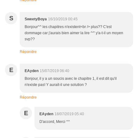
Répondre
S
SweetyBoya
16/10/2019 00:45
Bonjour^^ les chapitres n'existent<br /> plus?? C'est
dommage car j'aurais bien aimer la lire ^^' y'a-t-il un moyen
svp??
Répondre
E
EAyden
15/07/2019 06:40
Bonjour, il y a un soucis avec le chapitre 1, il est dit qu'il
n'existe pas! Y aurait-il une solution ?
Répondre
E
EAyden
18/07/2019 05:40
D'accord, Merci ^^