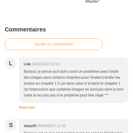
Commentaires
Ajouter un commentaire
L
Lolo
28/11/2021 02:41
Bonjour, je pense qu'il doit y avoir un problème avec l'ordre
des images dans certains chapitres pour l'instant j'arrête ma
lecture au chapitre 1.5 car dans celui-ci et dans le chapitre 1
j'ai l'impression que certaines images ne sont pas dans le bon
ordre je ne sais pas si le problème peut être réglé ^^'
Répondre
S
skay20
09/06/2021 11:45