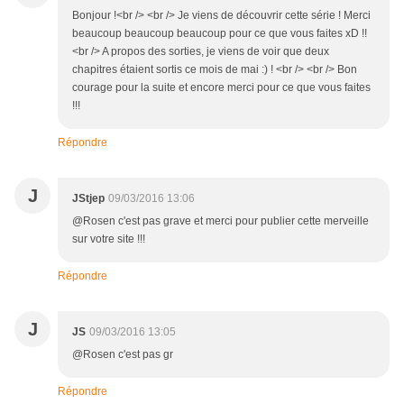
Bonjour !<br /> <br /> Je viens de découvrir cette série ! Merci
beaucoup beaucoup beaucoup pour ce que vous faites xD !!
<br /> A propos des sorties, je viens de voir que deux
chapitres étaient sortis ce mois de mai :) ! <br /> <br /> Bon
courage pour la suite et encore merci pour ce que vous faites
!!!
Répondre
J
JStjep
09/03/2016 13:06
@Rosen c'est pas grave et merci pour publier cette merveille
sur votre site !!!
Répondre
J
JS
09/03/2016 13:05
@Rosen c'est pas gr
Répondre