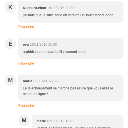
K
Kuppuru-chan
18/11/2016 23:33
j'ai hâte que la suite sorte en version US tout est sorti donc ...
Répondre
É
éva
15/11/2016 20:30
arghhh toujours pas lolllll vivement en lel
Répondre
M
marie
06/11/2016 23:28
Le téléchargement ne marche pas est ce que vous allez le
mettre en ligne?
Répondre
M
marie
07/11/2016 18:02