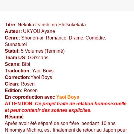
Titre:
Nekoka Danshi no Shitsukekata
Auteur:
UKYOU Ayane
Genre:
Shonen-ai, Romance, Drame, Comédie,
Surnaturel
Statut:
5 Volumes (Terminé)
Team US:
GG'scans
Scans:
Bibi
Traduction:
Yaoi Boys
Correction:
Yaoi Boys
Clean:
Rosen
Edition:
Rosen
En coproduction avec
Yaoi Boys
ATTENTION:
Ce projet traite de relation homosexuelle
et peut contenir des scènes explicites.
Résumé
Après avoir été séparé de son frère pendant 10 ans,
Ninomiya Michiru, est finalement de retour au Japon pour