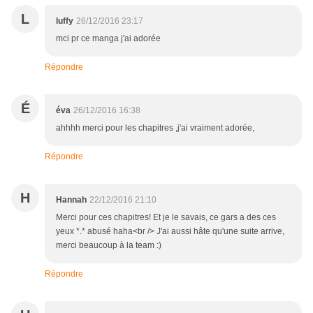
L
luffy
26/12/2016 23:17
mci pr ce manga j'ai adorée
Répondre
É
éva
26/12/2016 16:38
ahhhh merci pour les chapitres ,j'ai vraiment adorée,
Répondre
H
Hannah
22/12/2016 21:10
Merci pour ces chapitres! Et je le savais, ce gars a des ces
yeux *.* abusé haha<br /> J'ai aussi hâte qu'une suite arrive,
merci beaucoup à la team :)
Répondre