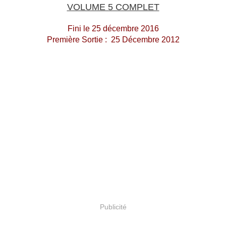
VOLUME 5 COMPLET
Fini le 25 décembre 2016
Première Sortie : 25 Décembre 2012
Publicité