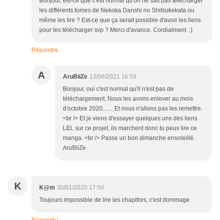
Bonjour, est-ce que c'est normal qu'on ne sait pas télécharger
les différents tomes de Nekoka Danshi no Shitsukekata ou
même les lire ? Est-ce que ça serait possible d'avoir les liens
pour les télécharger svp ? Merci d'avance. Cordialment. :)
Répondre
A
AruBiiZe
13/06/2021 16:59
Bonjour, oui c'est normal qu'il n'est pas de
téléchargement. Nous les avons enlever au mois
d'octobre 2020....... Et nous n'allons pas les remettre.
<br /> Et je viens d'essayer quelques uns des liens
LEL sur ce projet, ils marchent donc tu peux lire ce
manga. <br /> Passe un bon dimanche ensoleillé.
AruBiiZe
K
K@m
30/01/2020 17:50
Toujours impossible de lire les chapitres, c'est dommage