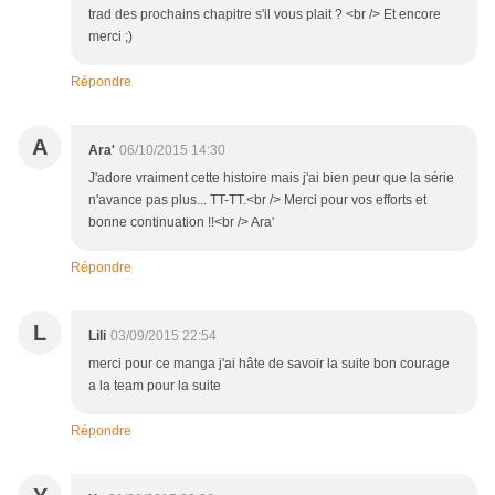
trad des prochains chapitre s'il vous plait ? <br /> Et encore
merci ;)
Répondre
A
Ara'
06/10/2015 14:30
J'adore vraiment cette histoire mais j'ai bien peur que la série
n'avance pas plus... TT-TT.<br /> Merci pour vos efforts et
bonne continuation !!<br /> Ara'
Répondre
L
Lili
03/09/2015 22:54
merci pour ce manga j'ai hâte de savoir la suite bon courage
a la team pour la suite
Répondre