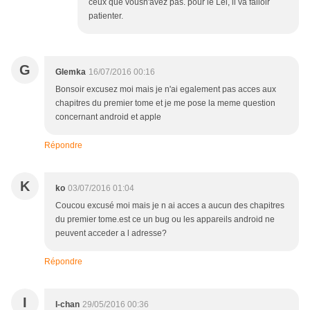
ceux que vousn'avez pas. pour le Lel, il va falloir
patienter.
G
Glemka
16/07/2016 00:16
Bonsoir excusez moi mais je n'ai egalement pas acces aux
chapitres du premier tome et je me pose la meme question
concernant android et apple
Répondre
K
ko
03/07/2016 01:04
Coucou excusé moi mais je n ai acces a aucun des chapitres
du premier tome.est ce un bug ou les appareils android ne
peuvent acceder a l adresse?
Répondre
I
I-chan
29/05/2016 00:36