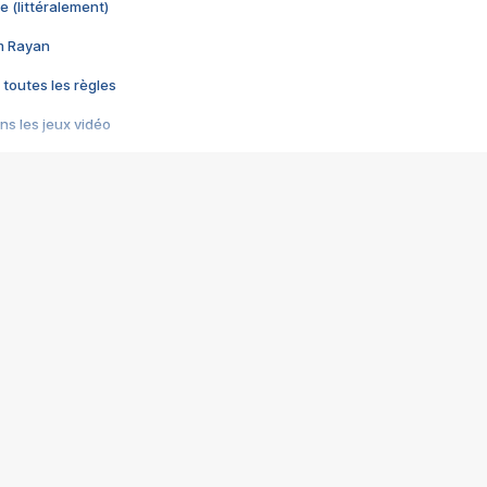
e (littéralement)
im Rayan
 toutes les règles
s les jeux vidéo
us choquant de Rockstar ? - Le scandale BULLY
e plus moche de Steam
du RÊVE tourne au CAUCHEMAR
pendant 8 heures
it… à tort
umiliés par un jeu vidéo
ire - Final Fantasy 8
ti un empire - Age of Empires
story DOFUS