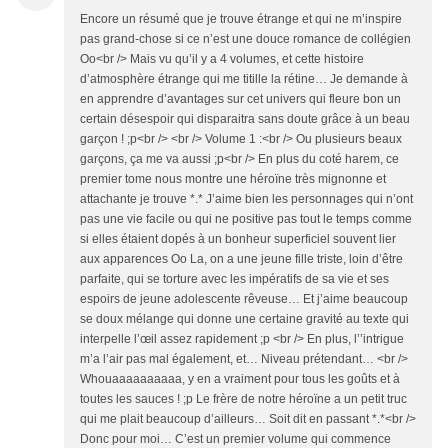
Encore un résumé que je trouve étrange et qui ne m’inspire pas grand-chose si ce n’est une douce romance de collégien Oo<br /> Mais vu qu’il y a 4 volumes, et cette histoire d’atmosphère étrange qui me titille la rétine… Je demande à en apprendre d’avantages sur cet univers qui fleure bon un certain désespoir qui disparaitra sans doute grâce à un beau garçon ! ;p<br /> <br /> Volume 1 :<br /> Ou plusieurs beaux garçons, ça me va aussi ;p<br /> En plus du coté harem, ce premier tome nous montre une héroïne très mignonne et attachante je trouve *.* J’aime bien les personnages qui n’ont pas une vie facile ou qui ne positive pas tout le temps comme si elles étaient dopés à un bonheur superficiel souvent lier aux apparences Oo La, on a une jeune fille triste, loin d’être parfaite, qui se torture avec les impératifs de sa vie et ses espoirs de jeune adolescente rêveuse… Et j’aime beaucoup se doux mélange qui donne une certaine gravité au texte qui interpelle l’œil assez rapidement ;p <br /> En plus, l’’intrigue m’a l’air pas mal également, et… Niveau prétendant… <br /> Whouaaaaaaaaaa, y en a vraiment pour tous les goûts et à toutes les sauces ! ;p Le frère de notre héroïne a un petit truc qui me plait beaucoup d’ailleurs… Soit dit en passant *.*<br /> Donc pour moi… C’est un premier volume qui commence bien et tout en douceur, même si le coté multi-prétendants qui se dessine m’inquiète un peu Oo Si l’auteur gère bien ses personnages, ça devrait passer sans soucis, mais si elle tombe dans les caricatures du genre… Ouch ! Ca me ferait un peu mal, car les liens qui sont établis pour le moment me plaisent énormément et laisse présager des rivalités que je suis impatiente de voir traiter plus en profondeur *.*<br /> J’aimerais beaucoup plus de flash back de l’enfance des personnages aussi <3 Notamment du grand frère de l’héroïne qui m’interpelle grandement dans ce premier tome ;p <br /> <br /> Enfin… Je croise les doigts pour que la malédiction ne frappe pas cette suite que je me languis de dévorer ^^<br /> <br /> Volume 2 :<br /> Ha, je croyais que c’étais du à la fatigue, mais je note que la traduction de ce volume me parait plus claire et compréhensible que celle du tome précédent Oo Ce qui est une excellente chose car les sentiments de notre Demoiselle sont traités avec un sérieux tout en suggestion qu’il aurait vraiment été dommage de louper !!! *.*<br /> Et que dire de notre beau Senpai qui m’a donné des frissons de plaisir tant son caractère fait de lui un personnage qu’on rêve de connaitre plus en détails ? <3<br /> Que dire de cette relation toute en tension qu’on n’aurait jamais pu deviner tant le premier volet donnait une impression de douceur remplacé ici par quelque chose de très fort que j’associerais facilement à la perte de « l’innocence » de notre Demoiselle qui semble quitter le monde des contes de fée pour la dure réalité ?! *.*<br /> Rhoooo, j’aime beaucoup ce que je vois dans ce tome ! ^^<br /> Et je dois dire que, comme souvent… Je ne m’attendais vraiment pas à ce que je viens de découvrir ! <3 Honnêtement, j’étais partie dans l’idée que cette histoire serait une petite romance tranquille et sans prise de tête ou rebondissement vraiment percutant ou digne de ce nom, et là… Vlam ! Claque magistrale en mode Fatality !!!! <3 <br /> Quelle merveilleuse surprise que ce tome tout en intensité, révélation et émotion *.*<br /> Je suis… Agréablement conquise et je demande à en savoir plus maintenant qu’on rentre dans un arc qui me fait ENORMEMENT pensé à une sorte de relation sadomasochiste qui me rend toute chose tant c’est suggéré avec une finesse et une cruauté presque poétique <3<br /> Non, vraiment, c’est une très belle et fascinante intrigue *.* Que ce soit au niveau de la romance principale, des personnages ou même des petits détails qui nous suivent et qui apporte à l’univers un peu de magie et de réalisme tout à la fois… J’adore ! ^^<br /> <br /> En fait, je suis totalement séduite par le fait que ça à l’air à la fois très vraie et très romancé en même temps <3 Un mélange des styles aussi contradictoire et qui se marient aussi bien, ça s’applaudis à chaude main !!! XD<br /> Alors autant dire que je suis plus qu’enthousiasme et impatiente de voir ce que la Mangaka à d’autre à nous offrir en terme de surprise et de révélation qui nous laisseront la bouche béante et les yeux écarquillés, comme ce fut le cas pour moi lors de certains passages de se second volet *.*<br /> <br /> Volume 3 :<br /> Héhéhé, ce début de tome m’a un peu… Heurté si j’ose dire ^^ (ouais, moi, heurté dans un Shôjô… Mais où va le monde ???? X.X)<br /> Le truc, c’est que notre Demoiselle fait tellement jeune (il me semble qu’elle a seize ans mais on dirait tellement qu’elle a treize quatorze ans… Oo) que lorsque sa relation amoureuse se concrétise… Mon esprit mal placé a du mal à pas voir notre beau brun comme un pervers fan de loli, alors que, techniquement… Ils n’ont que 4 ans d’écart !!! Oo Et en plus… Mais pas du tout !!! Je le sais au fond de mon petit cœur romantique ^^<br /> Mais je crois que j’aurais voulu que cette relation reste « pure » dans le sens ou ils ne mettent pas de mot dessus avant la fin…<br /> Pourtant, il fait des choses pas clean dans le second tome, mais là ou il n’y avait que provocations, cette fois-ci… Elle est tellement innocente, qu’avec son propre vécus en la matière, je crois que j’aurais été plus sensible à leur amour si il avait lutté contre jusqu’au dernier chapitre, je crois ;p <br /> Après, je sais qu’il est jeune, mais il fait tellement mature et « vieux » à côté d’elle… On dirait tellement une relation entre une jeune fille de 14 ans et un homme d’une trentaine d’année que la scène de la piscine m’a inexplicablement mise mal à l’aise, tout comme le moment sur le toit !! Oo Ils il n’y passe rien de vraiment particulier en plus, mais je ne sais pas… Ma perversion extrême me joue des tours je crois (le manque de Yaoi est mauvais pour la santé mentale XD) Et le graphisme n’aide pas, car il infantilise énormément notre héroïne je trouve… (a noté que ça ne me gênait pas jusqu’ici… Je suis trop chiante quand il est question de Shôjô ;p)<br /> Enfin… <br /> Mise à part ce mauvais del d’interprétation qui s’estompe graduellement au fil des pages… <br /> J’aime bien ce tome qui nous en apprends plus sur la vie de celui que j’ai osé prendre pour en pervers ! XD Alors qu’il est tout mignon, en vrais, mais je ne sais pas… Son armure était trop bien mise en place pour que je vois vraiment à travers avant qu’il ne décide de l’enlever totalement et sans restriction aucune <3 <br /> …<br /> OH MON DIEU !!!!!!!!!!!!!!! Oo<br /> La révélation qui est faite dans ce tome… (Ouais, je commente parfois en cours de lecture pour sortir une idée de ma tête ou la partagé avant que je ne l’oublie, et là… La repise de lecture fut fatal !!! XD)<br /> Whouaaaaaa, la Mangaka est vraiment de plus en surprenante <3 Une fois encore, je l’avais pas du tout vu venir celle là !!!! XD<br /> <br /> Non, vraiment, c’est du grand art ^^ Et ça me rend vraiment très TRES curieuse de voir comment tout va se conclure ^^<br /> Je peux pas attendre ;p<br /> <br /> Volume 4 :<br /> Hihihi, je ne sais pas pourquoi, mais le dernier acte m’a mise les larmes aux yeux tellement c’est le genre de fin absolument parfaite qu’on espère voir dans un style d’intrigue aussi « complexe » que celle-ci *.*<br /> J’ai trouvé ce tome tout aussi prenante et joliment écrit que les précédents, bien que je regrette un peu le moment de la plage qui m’a laissé une impression… D’humour et de complicité qui est tombé totalement à l’eau avant que la Mangaka ne me prenne par la main pour me ramener sur le rivage ;p<br /> Mais la fin… Et même la partie de doute avant la grande résolution… Rhooooo, mais que c’est beau et tragique cette histoire <3<br /> J’ai adoré suivre ces personnages, et notamment l’héroine qui bénéficie d’une évolution plutôt spectaculaire et qui fait très plaisir quand on se rappelle d’elle dans le premier chapitre <3<br /> Mais en vrais, je suis assez… Mitigé sur mon avis final ^^<br /> Autant j’ai adoré l’histoire, la façon dont elle est racontée et les personnages ainsi que leur relation qui nous sont présenté, autant je trouve que ça manque d’approfondissement tant le sujet est fascinant et pas souvent exploité de façon aussi belle, sincère et réaliste <3<br /> J’aurais voulu qu’on voit notre petit couple plus souvent ensemble après la grande révélation… En fait, j’aurais bien aimé que l’histoire continue dans cette direction tant le propos me semble original et peu utiliser dans les lectures que j’ai eu jusqu’à présent ^^ Et comme je suis une grosse fan de ce genre de relation si… Tendancieuse et proscrite… Rhoooo, mais pourquoi la Mangaka s’est-elle débinait et arrêté en plein élan ???<br /> Non, en vrais, si ce n’est cette frustration de ne pas en voir d’avantage… Je suis bluffé par cette petite série qui est bien loin de l’idée que je m’en faisais quand j’ais attaqué ma lecture <3<br /> <br /> Donc un définitif… C’est un coup de cœur pour tant je me suis laissé séduire par notre Demoiselle que je trouve vraiment adorable et parfaitement représentative d’une jeune fille timide mais néanmoins courage et déterminé *.* Si ce n’est le passage de la plage et sa proportion à toujours se dévalorisé, même quand ce n’est pas du tout ça faute, je l’ai trouvé relativement mature bien que très innocente pour le monde qui l’entoure ^^ <br /> Notre héro est tout simplement fascinant même si je regrette le graphisme de la scène du toit et de la piscine qui laisse vraiment une impression visuelle assez… Dérangeante voir même prédatrice qui n’a rien à foutre la Oo<br /> <br /> Mais autrement… Le résumé et la couverture ne font définitivement pas honneur au petit bijou que représente cette série aux multiples facettes <3 Ca reste très classique et facile à lire, mais je salue la Mangaka pour avoir aborder avec naturel et simplicité une romance qui peut f