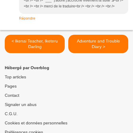
<br /> <br /> *___* j'adore j'accroche vivement la suite :$<br />
<br /> <br /> merci de le traduire<br /> <br /> <br /> <br />
Répondre
< Ikenai Teacher, Iketeru
Adventure and Trouble
Darling
Diary >
Hébergé par Overblog
Top articles
Pages
Contact
Signaler un abus
C.G.U.
Cookies et données personnelles
Préférences cookies