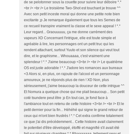
de se pelotonner sous la couette pour suivre leur déboire *.*
<br /> <br /> Le troisième Two-Shot est touchant je trouve ^^
Avec son petit inceste moral qui donne une petite note bien
excitante ;p Je remarque également que tous les Semes de
ce recueil transpire vraiment la classe et le sexe appeal ! *.*
Leur regard... Graouuuuu, ça me donne carrément des
vapeurs XD Concernant l'intrigue, elle est toute simple et
agréable à lire, les personnages ont un petit truc qui les
rendent attachant, surtout Yuuto et son silence qui veut tout
dire, et le graphisme... Whouaaaa, c'est vraiment une
splendeur ! *.* J'aime beaucoup <3<br /> <br /> Le quatrième
OS est juste adorable ! *.* J'adore les romances aux bureaux
<3 Alors si, en plus, on rajoute de l'alcool et un personnage
amoureux, je ne réponds plus de rien ! XD Non, plus
sérieusement, j'aime beaucoup la douceur de cette intrigue ^^
Et Nomura a quelque chose qui me plait beaucoup... Son petit
coté tsundere peut être ;p En tout cas, je fond face à
l'ambiance tout en retenu de cette histoire <3<br /> <br /> Et le
petit dernier pour la fin... Héhéhé qui signe le grand retour de
ceux qui m'ont bien frustrés ! *.* Cet extra confirme totalement
ce que j'ai dis précédemment... Cette histoire avait clairement
le potentiel d'être développé, étoffé et magnifié s'il avait été
fait sur plusieurs chapitres *.* Rhaaaaaaa, tellement sexy et