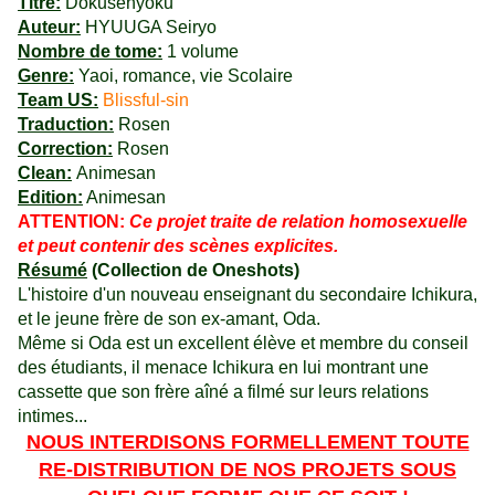
Titre:
Dokusenyoku
Auteur:
HYUUGA Seiryo
Nombre de tome:
1 volume
Genre:
Yaoi, romance, vie Scolaire
Team US:
Blissful-sin
Traduction:
Rosen
Correction:
Rosen
Clean:
Animesan
Edition:
Animesan
ATTENTION:
Ce projet traite de relation homosexuelle
et peut contenir des scènes explicites.
Résumé
(Collection de Oneshots)
L'histoire d'un nouveau enseignant du secondaire Ichikura,
et le jeune frère de son ex-amant, Oda.
Même si Oda est un excellent élève et membre du conseil
des étudiants, il menace Ichikura en lui montrant une
cassette que son frère aîné a filmé sur leurs relations
intimes...
NOUS INTERDISONS FORMELLEMENT TOUTE
RE-DISTRIBUTION DE NOS PROJETS SOUS