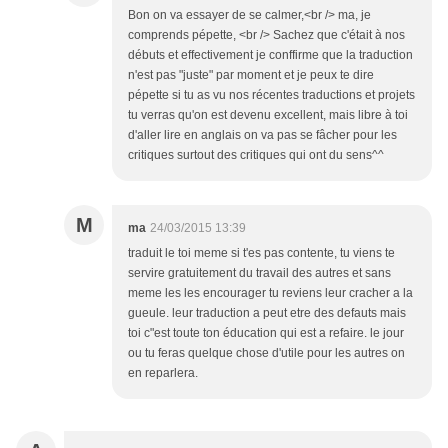
Bon on va essayer de se calmer,<br /> ma, je
comprends pépette, <br /> Sachez que c'était à nos
débuts et effectivement je conffirme que la traduction
n'est pas "juste" par moment et je peux te dire
pépette si tu as vu nos récentes traductions et projets
tu verras qu'on est devenu excellent, mais libre à toi
d'aller lire en anglais on va pas se fâcher pour les
critiques surtout des critiques qui ont du sens^^
M
ma
24/03/2015 13:39
traduit le toi meme si t'es pas contente, tu viens te
servire gratuitement du travail des autres et sans
meme les les encourager tu reviens leur cracher a la
gueule. leur traduction a peut etre des defauts mais
toi c"est toute ton éducation qui est a refaire. le jour
ou tu feras quelque chose d'utile pour les autres on
en reparlera.