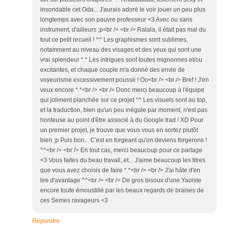
insondable cet Oda... J'aurais adoré le voir jouer un peu plus
longtemps avec son pauvre professeur <3 Avec ou sans
instrument, d'ailleurs ;p<br /> <br /> Ralala, il était pas mal du
tout ce petit recueil ! ^^ Les graphismes sont sublimes,
notamment au niveau des visages et des yeux qui sont une
vrai splendeur *.* Les intrigues sont toutes mignonnes et/ou
excitantes, et chaque couple m'a donné des envie de
voyeurisme excessivement poussé ! Oo<br /> <br /> Bref ! J'en
veux encore *.*<br /> <br /> Donc merci beaucoup à l'équipe
qui joliment planchée sur ce projet ^^ Les visuels sont au top,
et la traduction, bien qu'un peu inégale par moment, n'est pas
honteuse au point d'être associé à du Google trad ! XD Pour
un premier projet, je trouve que vous vous en sortez plutôt
bien ;p Puis bon... C'est en forgeant qu'on deviens forgerons !
^^<br /> <br /> En tout cas, merci beaucoup pour ce partage
<3 Vous faites du beau travail, et... J'aime beaucoup les titres
que vous avez choisis de faire *.*<br /> <br /> J'ai hâte d'en
lire d'avantage ^^<br /> <br /> De gros bisoux d'une Yaoiste
encore toute émoustillé par les beaux regards de braises de
ces Semes ravageurs <3
Répondre