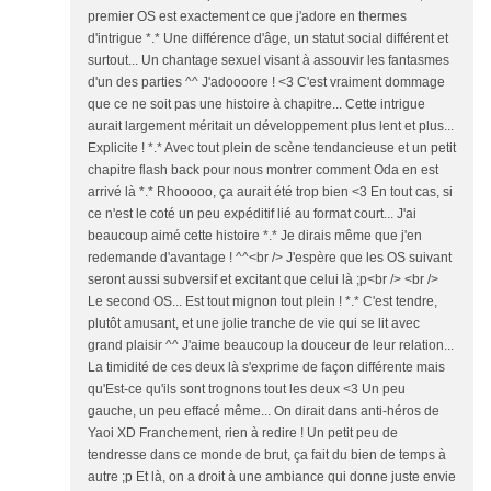
premier OS est exactement ce que j'adore en thermes
d'intrigue *.* Une différence d'âge, un statut social différent et
surtout... Un chantage sexuel visant à assouvir les fantasmes
d'un des parties ^^ J'adoooore ! <3 C'est vraiment dommage
que ce ne soit pas une histoire à chapitre... Cette intrigue
aurait largement méritait un développement plus lent et plus...
Explicite ! *.* Avec tout plein de scène tendancieuse et un petit
chapitre flash back pour nous montrer comment Oda en est
arrivé là *.* Rhooooo, ça aurait été trop bien <3 En tout cas, si
ce n'est le coté un peu expéditif lié au format court... J'ai
beaucoup aimé cette histoire *.* Je dirais même que j'en
redemande d'avantage ! ^^<br /> J'espère que les OS suivant
seront aussi subversif et excitant que celui là ;p<br /> <br />
Le second OS... Est tout mignon tout plein ! *.* C'est tendre,
plutôt amusant, et une jolie tranche de vie qui se lit avec
grand plaisir ^^ J'aime beaucoup la douceur de leur relation...
La timidité de ces deux là s'exprime de façon différente mais
qu'Est-ce qu'ils sont trognons tout les deux <3 Un peu
gauche, un peu effacé même... On dirait dans anti-héros de
Yaoi XD Franchement, rien à redire ! Un petit peu de
tendresse dans ce monde de brut, ça fait du bien de temps à
autre ;p Et là, on a droit à une ambiance qui donne juste envie