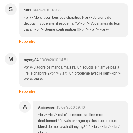
S
Sarf
14/09/2010 18:08
<br /> Merci pour tous ces chapitres !<br /> Je viens de
découvrir votre site, il est génial *o*<br /> Vous faites du bon
travail.<br /> Bonne continuation !!!<br /> <br /> <br />
Répondre
M
mymy84
13/09/2010 14:51
<br /> J'adore ce manga mais j'ai un soucis je n'arrive pas à
lire le chapitre 2<br /> y a t'il un probléme avec le lien?<br />
<br /> <br />
Répondre
A
Animesan
13/09/2010 19:40
<br /> <br /> oui c'est encore un lien mort,
décidement ! Je vais changer ça dès que je peux !
Merci de me l'avoir dit mymy84 ^^<br /> <br /> <br />
<br />