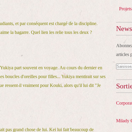
Projets
udiants, et par conséquent est chargé de la discipline.
Newsl
aime la bagarre. Quel lien les relie tous les deux ?
Abonnez-
articles 
Yukiya part souvent en voyage. Au cours du dernier en
 boucles d'oreilles pour filles... Yukiya mentirait sur ses
Sorti
 ressent-il vraiment pour Kouki, alors qu'il lui dit "Je
Corpora
Milady 
sait pas grand chose de lui. Kei lui fait beaucoup de