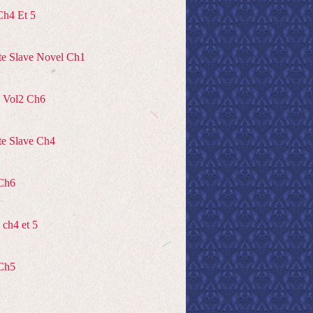
Ch4 Et 5
te Slave Novel Ch1
 Vol2 Ch6
te Slave Ch4
Ch6
ch4 et 5
Ch5