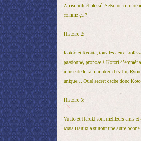
Abasourdi et blessé, Setsu ne comprend 
comme ça ?
Histoire 2:
Kotori et Ryouta, tous les deux profes
passionné, propose à Kotori d’emménag
refuse de le faire rentrer chez lui, Ry
unique… Quel secret cache donc Kotor
Histoire 3
:
Yuuto et Haruki sont meilleurs amis et
Mais Haruki a surtout une autre bonne ra