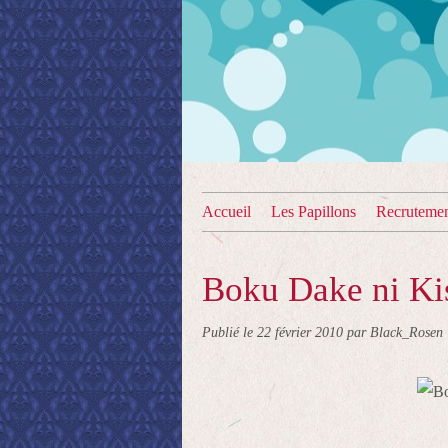
Accueil
Les Papillons
Recruteme
Boku Dake ni Ki
Publié le
22 février 2010
par Black_Rosen