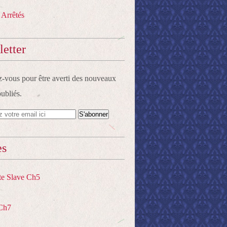
 Arrêtés
etter
vous pour être averti des nouveaux
publiés.
es
te Slave Ch5
Ch7