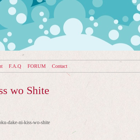
nt
F.A.Q
FORUM
Contact
ss wo Shite