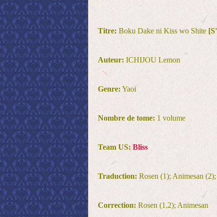
Titre:
Boku Dake ni Kiss wo Shite
[S
Auteur:
ICHIJOU Lemon
Genre:
Yaoi
Nombre de tome:
1 volume
Team US:
Bliss
Traduction:
Rosen (1); Animesan (2);
Correction:
Rosen (1,2); Animesan