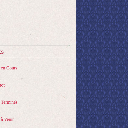
ts
s en Cours
hot
s Terminés
 à Venir