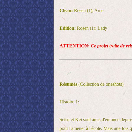
Clean:
Rosen (1); Ame
Edition:
Rosen (1); Lady
ATTENTION:
Ce projet traite de re
Résumés
(Collection de oneshots)
Histoire 1:
Setsu et Kei sont amis d'enfance depuis 
pour l'amener à l'école. Mais une fois qu