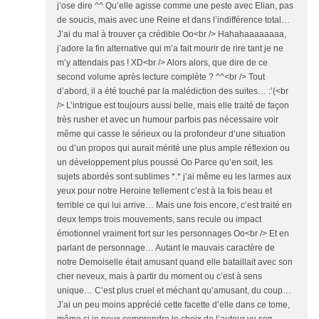
j’ose dire ^^ Qu’elle agisse comme une peste avec Elian, pas
de soucis, mais avec une Reine et dans l’indifférence total…
J’ai du mal à trouver ça crédible Oo<br /> Hahahaaaaaaaa,
j’adore la fin alternative qui m’a fait mourir de rire tant je ne
m’y attendais pas ! XD<br /> Alors alors, que dire de ce
second volume après lecture complète ? ^^<br /> Tout
d’abord, il a été touché par la malédiction des suites… :’(<br
/> L’intrigue est toujours aussi belle, mais elle traité de façon
très rusher et avec un humour parfois pas nécessaire voir
même qui casse le sérieux ou la profondeur d’une situation
ou d’un propos qui aurait mérité une plus ample réflexion ou
un développement plus poussé Oo Parce qu’en soit, les
sujets abordés sont sublimes *.* j’ai même eu les larmes aux
yeux pour notre Heroine tellement c’est à la fois beau et
terrible ce qui lui arrive… Mais une fois encore, c’est traité en
deux temps trois mouvements, sans recule ou impact
émotionnel vraiment fort sur les personnages Oo<br /> Et en
parlant de personnage… Autant le mauvais caractère de
notre Demoiselle était amusant quand elle bataillait avec son
cher neveux, mais à partir du moment ou c’est à sens
unique… C’est plus cruel et méchant qu’amusant, du coup…
J’ai un peu moins apprécié cette facette d’elle dans ce tome,