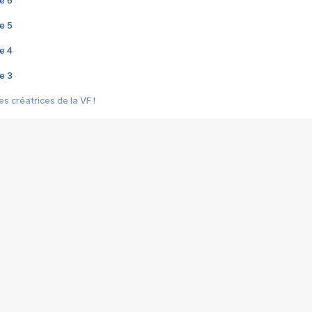
e 6
e 5
e 4
e 3
s créatrices de la VF !
e 2
e 1
e Mektoub My Love arrive enfin ! Rencontre avec Shaïn Boumedine et Sal
i : après Toni en famille
elle réalise le bouleversant Dites lui que je l'aime
ais ! Rencontre autour de Vie privée de Rebecca Zlotowski
 de Marguerite, Grave... Rencontre avec Ella Rumpf
 Les Rêveurs, un film intime sur la santé mentale