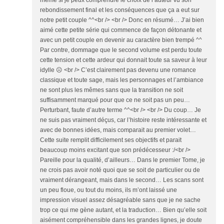
même si je peux comprendre le choix de l’auteur vu son
rebondissement final et les conséquences que ça a eut sur
notre petit couple ^^<br /> <br /> Donc en résumé… J’ai bien
aimé cette petite série qui commence de façon détonante et
avec un petit couple en devenir au caractère bien trempé ^^
Par contre, dommage que le second volume est perdu toute
cette tension et cette ardeur qui donnait toute sa saveur à leur
idylle ☹ <br /> C’est clairement pas devenu une romance
classique et toute sage, mais les personnages et l’ambiance
ne sont plus les mêmes sans que la transition ne soit
suffisamment marqué pour que ce ne soit pas un peu…
Perturbant, faute d’autre terme ^^<br /> <br /> Du coup… Je
ne suis pas vraiment déçus, car l’histoire reste intéressante et
avec de bonnes idées, mais comparait au premier volet…
Cette suite remplit difficilement ses objectifs et parait
beaucoup moins excitant que son prédécesseur :/<br />
Pareille pour la qualité, d’ailleurs… Dans le premier Tome, je
ne crois pas avoir noté quoi que se soit de particulier ou de
vraiment dérangeant, mais dans le second… Les scans sont
un peu floue, ou tout du moins, ils m’ont laissé une
impression visuel assez désagréable sans que je ne sache
trop ce qui me gène autant, et la traduction… Bien qu’elle soit
aisément compréhensible dans les grandes lignes, je doute