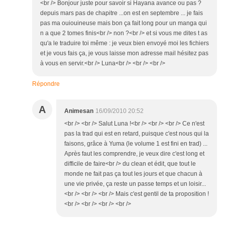
<br /> Bonjour juste pour savoir si Hayana avance ou pas ?
depuis mars pas de chapitre ...on est en septembre ... je fais
pas ma ouiouineuse mais bon ça fait long pour un manga qui
n a que 2 tomes finis<br /> non ?<br /> et si vous me dites t as
qu'a le traduire toi même : je veux bien envoyé moi les fichiers
et je vous fais ça, je vous laisse mon adresse mail hésitez pas
à vous en servir.<br /> Luna<br /> <br /> <br />
Répondre
A
Animesan
16/09/2010 20:52
<br /> <br /> Salut Luna !<br /> <br /> <br /> Ce n'est
pas la trad qui est en retard, puisque c'est nous qui la
faisons, grâce à Yuma (le volume 1 est fini en trad) ...
Après faut les comprendre, je veux dire c'est long et
difficile de faire<br /> du clean et édit, que tout le
monde ne fait pas ça tout les jours et que chacun à
une vie privée, ça reste un passe temps et un loisir...
<br /> <br /> <br /> Mais c'est gentil de ta proposition !
<br /> <br /> <br /> <br />