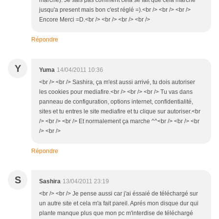
marche). Je sais pas comment cela se fait que cela marché
jusqu'a present mais bon c'est réglé =).<br /> <br /> <br />
Encore Merci =D.<br /> <br /> <br /> <br />
Répondre
Y
Yuma
14/04/2011 10:36
<br /> <br /> Sashira, ça m'est aussi arrivé, tu dois autoriser
les cookies pour mediafire.<br /> <br /> <br /> Tu vas dans
panneau de configuration, options internet, confidentialité,
sites et tu entres le site mediafire et tu clique sur autoriser.<br
/> <br /> <br /> Et normalement ça marche ^^<br /> <br /> <br
/> <br />
Répondre
S
Sashira
13/04/2011 23:19
<br /> <br /> Je pense aussi car j'ai éssaié de téléchargé sur
un autre site et cela m'a fait pareil. Aprés mon disque dur qui
plante manque plus que mon pc m'interdise de téléchargé