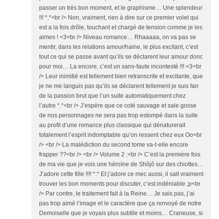
passer un très bon moment, et le graphisme… Une splendeur
!!! *.*<br /> Non, vraiment, rien à dire sur ce premier volet qui
est a la fois drôle, touchant et chargé de tension comme je les
aimes ! <3<br /> Niveau romance… Rhaaaaa, on va pas se
mentir, dans les relations amour/haine, le plus excitant, c’est
tout ce qui se passe avant qu’ils se déclarent leur amour donc
pour moi… La encore, c’est un sans-faute incontesté !!! <3<br
/> Leur inimitié est tellement bien retranscrite et excitante, que
je ne me languis pas qu’ils se déclarent tellement je suis fan
de la passion brut que l’un suite automatiquement chez
l’autre *.*<br /> J’espère que ce coté sauvage et sale gosse
de nos personnages ne sera pas trop estompé dans la suite
au profit d’une romance plus classique qui dénaturerait
totalement l’esprit indomptable qu’on ressent chez eux Oo<br
/> <br /> La malédiction du second tome va-t-elle encore
frapper ??<br /> <br /> Volume 2 :<br /> C’est la première fois
de ma vie que je vois une héroïne de Shôjô sur des chiottes…
J’adore cette fille !!!! *.* Et j’adore ce mec aussi, il sait vraiment
trouver les bon moments pour discuter, c’est indéniable ;p<br
/> Par contre, le traitement fait à la Reine… Je sais pas, j’ai
pas trop aimé l’image et le caractère que ça renvoyé de notre
Demoiselle que je voyais plus subtile et moins… Craneuse, si