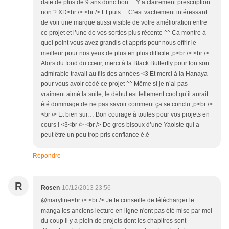
date de plus de 9 ans donc bon… Y a clairement prescription
non ? XD<br /> <br /> Et puis… C’est vachement intéressant
de voir une marque aussi visible de votre amélioration entre
ce projet et l’une de vos sorties plus récente ^^ Ca montre à
quel point vous avez grandis et appris pour nous offrir le
meilleur pour nos yeux de plus en plus difficile ;p<br /> <br />
Alors du fond du cœur, merci à la Black Butterfly pour ton son
admirable travail au fils des années <3 Et merci à la Hanaya
pour vous avoir cédé ce projet ^^ Même si je n’ai pas
vraiment aimé la suite, le début est tellement cool qu’il aurait
été dommage de ne pas savoir comment ça se conclu ;p<br />
<br /> Et bien sur… Bon courage à toutes pour vos projets en
cours ! <3<br /> <br /> De gros bisoux d’une Yaoiste qui a
peut être un peu trop pris confiance é.è
Répondre
R
Rosen
10/12/2013 23:56
@maryline<br /> <br /> Je te conseille de télécharger le
manga les anciens lecture en ligne n'ont pas été mise par moi
du coup il y a plein de projets dont les chapitres sont