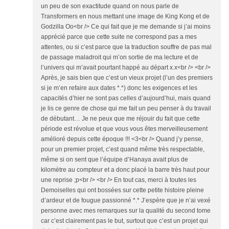
un peu de son exactitude quand on nous parle de
Transformers en nous mettant une image de King Kong et de
Godzilla Oo<br /> Ce qui fait que je me demande si j’ai moins
apprécié parce que cette suite ne correspond pas a mes
attentes, ou si c’est parce que la traduction souffre de pas mal
de passage maladroit qui m’on sortie de ma lecture et de
l’univers qui m’avait pourtant happé au départ x.x<br /> <br />
Après, je sais bien que c’est un vieux projet (l’un des premiers
si je m’en refaire aux dates *.*) donc les exigences et les
capacités d’hier ne sont pas celles d’aujourd’hui, mais quand
je lis ce genre de chose qui me fait un peu penser à du travail
de débutant… Je ne peux que me réjouir du fait que cette
période est révolue et que vous vous êtes merveilleusement
amélioré depuis cette époque !!! <3<br /> Quand j’y pense,
pour un premier projet, c’est quand même très respectable,
même si on sent que l’équipe d’Hanaya avait plus de
kilomètre au compteur et a donc placé la barre très haut pour
une reprise ;p<br /> <br /> En tout cas, merci à toutes les
Demoiselles qui ont bossées sur cette petite histoire pleine
d’ardeur et de fougue passionné *.* J’espère que je n’ai vexé
personne avec mes remarques sur la qualité du second tome
car c’est clairement pas le but, surtout que c’est un projet qui