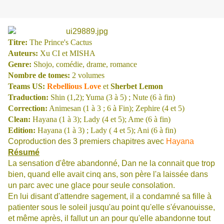
Titre:
The Prince's Cactus
Auteurs:
Xu CI et MISHA
Genre:
Shojo, comédie, drame, romance
Nombre de tomes:
2 volumes
Teams US:
Rebellious Love
et
Sherbet Lemon
Traduction:
Shin (1,2); Yuma (3 à 5) ; Nute (6 à fin)
Correction:
Animesan (1 à 3 ; 6 à Fin); Zephire (4 et 5)
Clean:
Hayana (1 à 3); Lady (4 et 5); Ame (6 à fin)
Edition:
Hayana (1 à 3) ; Lady ( 4 et 5); Ani (6 à fin)
Coproduction des 3 premiers chapitres avec
Hayana
Résumé
La sensation d'être abandonné, Dan ne la connait que trop
bien, quand elle avait cinq ans, son père l'a laissée dans
un parc avec une glace pour seule consolation.
En lui disant d'attendre sagement, il a condamné sa fille à
patienter sous le soleil jusqu'au point qu'elle s'évanouisse,
et même après, il fallut un an pour qu'elle abandonne tout