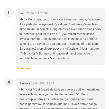
I
isa
02/08/2011 16:39
<br /> Merci beaucoup pour avoir traduit ce manga, j'ai adoré,
il est juste dommage qu'il n'y est que 2 volumes, j'aurai bien
aimé suivre un peu plus longtemps les aventures de nos deux
tourtereaux, peut<br /> être qu'il y aurait eu réconciliation
avec la mère de Dan, la guérison de la maladie du père de
celle-ci et en savoir un peu plus sur le sublime frère de Dan.
Sa aurait été merveilleux que<br /> d'assister à leur mariage
^^<br /> <br /> Bonne continuation et merci pour votre
formidable travail :)<br /> <br /> <br />
Répondre
S
Sashira
17/04/2011 12:04
<br /> <br /> Jai éssaié de faire se que tu as dit, en autorisant
le site et là miracle ça marche de nouveau *-*. Merci
beaucoup je peux enfin retelechargé normalement sans
passé par firefox( la solution que<br /> j'avais trouvé car ça