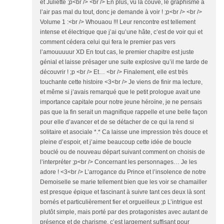
et Juliette ;p<br /> <br /> En plus, vu la couve, le graphisme a
l’air pas mal du tout, donc je demande à voir ! ;p<br /> <br />
Volume 1 :<br /> Whouaou !!! Leur rencontre est tellement
intense et électrique que j’ai qu’une hâte, c’est de voir qui et
comment cédera celui qui fera le premier pas vers
l’amouuuuur XD En tout cas, le premier chapitre est juste
génial et laisse présager une suite explosive qu’il me tarde de
découvrir ! ;p <br /> Et… <br /> Finalement, elle est très
touchante cette histoire <3<br /> Je viens de finir ma lecture,
et même si j’avais remarqué que le petit prologue avait une
importance capitale pour notre jeune héroïne, je ne pensais
pas que la fin serait un magnifique rappelle et une belle façon
pour elle d’avancer et de se détacher de ce qui la rend si
solitaire et asociale *.* Ca laisse une impression très douce et
pleine d’espoir, et j’aime beaucoup cette idée de boucle
bouclé ou de nouveau départ suivant comment on choisis de
l’interpréter ;p<br /> Concernant les personnages… Je les
adore ! <3<br /> L’arrogance du Prince et l’insolence de notre
Demoiselle se marie tellement bien que les voir se chamailler
est presque épique et fascinant à suivre tant ces deux là sont
bornés et particulièrement fier et orgueilleux ;p L’intrigue est
plutôt simple, mais porté par des protagonistes avec autant de
présence et de charisme, c’est largement suffisant pour