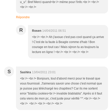
u_u". Bref Merci quand<br /> méme pour l'info.<br /> <br />
<br /> <br />
Répondre
R
Rosen
14/04/2011 06:51
<br /> <br /> Ah j'avoue c'est pas cool quand ça arrive
! C'est de la faute à Beagle comme d'hab ! Bon
courage en tout cas ! Mais sijnon tu as toujours la
lecture en ligne ! <br /> <br /> <br /> <br />
S
Sashira
13/04/2011 23:01
<br /> <br /> Bonjours, tout d'abord merci pour le travail que
vous fournissé. J'aimerais savoir une chose c'est normal que
je puisse pas téléchargé les chapitres? Car ils me sortent
error "blabla cookies<br /> invalide blablabla". Aprés si il faut
cela viens de mon pc, c'est juste pour vérifié ^^.<br /> <br />
<br /> <br /> <br /> <br /> <br />