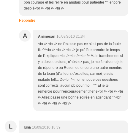
bon courage et les relire en anglais pour patienter ^^ encore
désolé<br /> <br /> <br />
Répondre
A
Animesan
16/09/2010 21:34
<br /> <br /> ne t'excuse pas ce n'est pas de ta faute
tkt ^^<br /> <br /> <br /> je préfère prendre le temps
de t'expliquer.<br /> <br /> <br /> Mais franchement si
y a des questions, n'hésitez pas, je me ferais une joie
de répondre ou Rosen ou encore une autre membre
de la team (d'ailleurs c'est elles, car moi je suis
malade lol)... Du<br /> moment que ces questions
sont corrects, aucun pb pour moi ! ^^ Et je te
remercie pour l'encouragement héhé<br /> <br /> <br
/> Allez passe une bonne soirée en attendant ^^<br
/> <br /> <br /> <br />
L
luna
16/09/2010 18:39