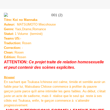
Titre: Koi no Mannaka
Auteur:
MATSUMOTO Miecohouse
Genre:
Yaoi,Drame,Romance
Statut:
1 Volume (terminé)
Teams US:
-
Traduction:
Rosen
Correction:
-
Clean:
Rosen
Edition:
Rosen
ATTENTION:
Ce projet traite de relation homosexuelle
et peut contenir des scènes explicites.
Résumé
En sachant que Tsukasa
Ichinose est calme, timide et semble avoir un
faible pour lui
,
Matsubara
Chitose
commence à
profiter du
pauvre
garçon
juste parce qu'il
aime intimider les gens
faibles.
Au début,
c'était
juste
un acte de sadisme
, mais il
réalise que
le
seul qui
reste à ses
côtés est
Tsukasa
, enfin,
le garçon
commence à s’attendrir
progressivement
.