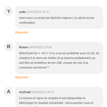
Y
yuéa
01/10/2012 22:37
merci pour ce projet qui était très mignon j' ai adoré bonne
continuation
Répondre
R
Rosen
04/09/2012 20:56
@AoiTsuki<br /> <br /> Il n'y a aucun problème avec la LEL du
chapitre 6 je viens de vérifier et ça marche parfaitement, ça
doit être un problème de ton côté, essaye de voir si ta
connexion est bonne^^
Répondre
A
AoiTsuki
04/09/2012 20:21
La lecture en ligne du chapitre 6 est indisponible et
télécharger le chapitre est pénible . Alors pourriez vous le