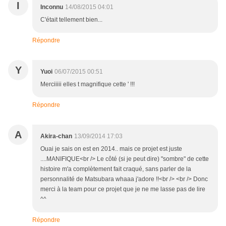
I
Inconnu
14/08/2015 04:01
C'était tellement bien...
Répondre
Y
Yuoi
06/07/2015 00:51
Merciiiii elles t magnifique cette ' !!!
Répondre
A
Akira-chan
13/09/2014 17:03
Ouai je sais on est en 2014.. mais ce projet est juste
....MANIFIQUE<br /> Le côté (si je peut dire) "sombre" de cette
histoire m'a complètement fait craqué, sans parler de la
personnalité de Matsubara whaaa j'adore !!<br /> <br /> Donc
merci à la team pour ce projet que je ne me lasse pas de lire
^^
Répondre