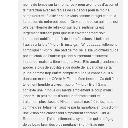
moins de temps sur la « romance » pour avoir plus d’action et
d’interaction avec les règles de ce décors pour le moins
somptueux et détaillé *.*<br /> Mais comme le sujet central à
la relation de notre petit duo… On va dire que ce qui nous est
offert en therme de réflexion sur leurs sentiments est
largement suffisant pour que leur environnement soit
totalement oublié au profit de leurs émotions si belles et
fragiles à la fois ^^<br /> Et juste ça… Whouaaaaa, tellement
compliqué *.*<br /> Une part de moi se laisse volontiers guidé
par les choix de l’auteur qui sont surprenant et souvent
inattendu, mais ma fibre imaginative… Elle aurait grandement
apprécié plus de subtilité et de doute de la part d’un certain
jeune homme trop entêté compte tenu de la chance qu’il a
dans son malheur OO<br /> Et en même temps… Ca doit être
tellement horrible à vivre… x.x<br /> <br /> Bref ! Sans
contexte une intrigue qui mérite amplement le coup d’œil !
;p<br /> Un peu moins d’humour dédramatisant et un
traitement plus classe d’Hikaru n’aurait pas été refus, mais
comme c’est totalement justifié par la narration, en plus d’offrir
une vision des choses tout simplement adorable…<br />
Rhooooooooo, j’aime tellement la sympathie qui se dégage
de ce beau brun des plus méritant <3<br /> Et je prie