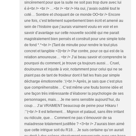
sincèrement pour que la suite ne soit pas trop dure avec lui
é.è<br /> <br /> …<br /> <br /> Ha oui, j’avais oublié tout le
coté… Sombre et choquant de ce monde OO<br /> Encore
une fois, c’est tellement superbement bien écrit et amené au
sein de l’histoire que j’aurais vraiment voulu en voir et en
savoir d’avantage sur cette nouvelle société qui me parait
magistralement bien pensés et construit pour une simple toile
de fond *.*<br /> (Tant de minutie pour rendre le tout plus
concret et tangible <3)<br /> Par contre, pour ce qui est de la
relation amoureuse… <br /> J’ai beau savoir et comprendre le
pourquoi du comment, je trouve ça toujours aussi… Cruel,
douloureux et injuste à voir, notamment pour celui qui ne se
plaint pas de tant de froideur dont il fait les frais par simple
décharge émotionnelle :’(<br /> Après, je sais que c’est plus
que compréhensible… C’est même une foutu bonne idée et
une façon très intéressante d’élaborer la psychologie de ses
personnages, mais… Je me sens sensible aujourd’hui, du
coup… J’ai VRAIMENT beaucoup de peine pour Hikaru !
:’’(<br /> Il est tellement… Mignon et pataud, sans être irritant
ou ridicule, que… Comment ne pas s’émouvoir de sa
maladresse totalement justifiée ? <3<br /> J’aurais bien aimé
que cette intrigue soit du R18… Je suis certaine qu’on aurait