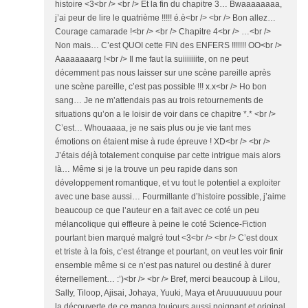
histoire <3<br /> <br /> Et la fin du chapitre 3… Bwaaaaaaaa,
j’ai peur de lire le quatrième !!!!! é.è<br /> <br /> Bon allez…
Courage camarade !<br /> <br /> Chapitre 4<br /> …<br />
Non mais… C’est QUOI cette FIN des ENFERS !!!!!!! OO<br />
Aaaaaaaarg !<br /> Il me faut la suiiiiiiite, on ne peut
décemment pas nous laisser sur une scène pareille après
une scène pareille, c’est pas possible !!! x.x<br /> Ho bon
sang… Je ne m’attendais pas au trois retournements de
situations qu’on a le loisir de voir dans ce chapitre *.* <br />
C’est… Whouaaaa, je ne sais plus ou je vie tant mes
émotions on étaient mise à rude épreuve ! XD<br /> <br />
J’étais déjà totalement conquise par cette intrigue mais alors
là… Même si je la trouve un peu rapide dans son
développement romantique, et vu tout le potentiel a exploiter
avec une base aussi… Fourmillante d’histoire possible, j’aime
beaucoup ce que l’auteur en a fait avec ce coté un peu
mélancolique qui effleure à peine le coté Science-Fiction
pourtant bien marqué malgré tout <3<br /> <br /> C’est doux
et triste à la fois, c’est étrange et pourtant, on veut les voir finir
ensemble même si ce n’est pas naturel ou destiné à durer
éternellement… :’)<br /> <br /> Bref, merci beaucoup à Lilou,
Sally, Tiloop, Ajisai, Johaya, Yuuki, Maya et Aruuuuuuuu pour
la découverte de ce manga toujours aussi poignant et original