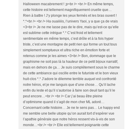
Halloween macabrement ! ;p<br /> <br /> En même temps,
cette histoire est tellement magnifiquement cruelle que…
Rien à battre ! J’y plonge les yeux fermés et les bras ouvert !
*.*<br /> <br /> Ha ouaiiiiis, l’univers Yaoi, y a que ça de vrais
<3<br /> Je ne me lasse pas de le dire, mais qu’est-ce qu’elle
est sublime cette intrigue *.* C’est froid et tellement
sentimentale en même temps, c’est drôle et à la fois hyper
triste, c’est une montagne de petit rien qui forme un tout tous
simplement somptueux et ultra riche en émotion forte et
retenus comme je les aimes <3<br /> Bon, dommage que le
graphisme ne soit pas là la hauteur de ce petit bijoux narratif,
mais en dehors de ça… Je suis complétement sous le charme
de cette ambiance qui oscille entre le futuriste et le bon vieux
huit-clos *.* J’adore le dilemme terrible auquel est confronté
notre héros, et je me languis que d’une chose… Qu’il lache
enfin du leste et qu’il s’autorise à faire son deuil tant qu’il le
peut encore…<br /> <br /> Car j’ai beau être pleine
d’optimisme quand il s’agit de mon cher ML adoré…
Concernant cette histoire… Je ne le sens pas… Le happy end
me semble une belle utopie qu’on aurait tort d’espérer vue
l’apathie générale que notre héros ressent vis-à-vis de son
monde…<br /> <br /> Elle est tellement poignante cette