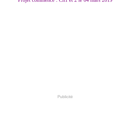
Projet commencé : Ch1 et 2 le 04 mars 2019
Publicité