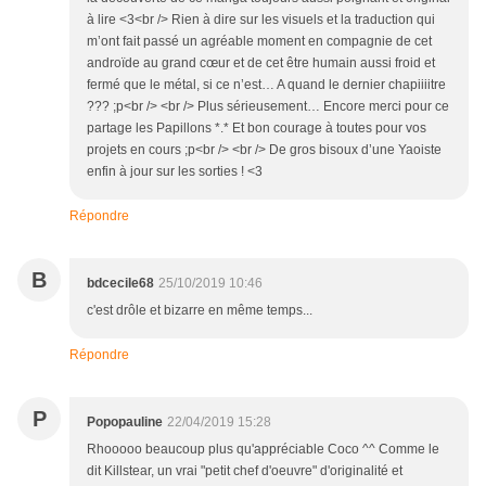
à lire <3<br /> Rien à dire sur les visuels et la traduction qui
m’ont fait passé un agréable moment en compagnie de cet
androïde au grand cœur et de cet être humain aussi froid et
fermé que le métal, si ce n’est… A quand le dernier chapiiiitre
??? ;p<br /> <br /> Plus sérieusement… Encore merci pour ce
partage les Papillons *.* Et bon courage à toutes pour vos
projets en cours ;p<br /> <br /> De gros bisoux d’une Yaoiste
enfin à jour sur les sorties ! <3
Répondre
B
bdcecile68
25/10/2019 10:46
c'est drôle et bizarre en même temps...
Répondre
P
Popopauline
22/04/2019 15:28
Rhooooo beaucoup plus qu'appréciable Coco ^^ Comme le
dit Killstear, un vrai "petit chef d'oeuvre" d'originalité et