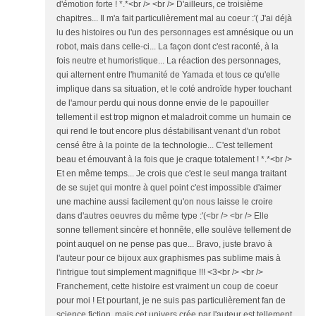
d'émotion forte ! *.*<br /> <br /> D'ailleurs, ce troisième
chapitres... Il m'a fait particulièrement mal au coeur :'( J'ai déjà
lu des histoires ou l'un des personnages est amnésique ou un
robot, mais dans celle-ci... La façon dont c'est raconté, à la
fois neutre et humoristique... La réaction des personnages,
qui alternent entre l'humanité de Yamada et tous ce qu'elle
implique dans sa situation, et le coté androïde hyper touchant
de l'amour perdu qui nous donne envie de le papouiller
tellement il est trop mignon et maladroit comme un humain ce
qui rend le tout encore plus déstabilisant venant d'un robot
censé être à la pointe de la technologie... C'est tellement
beau et émouvant à la fois que je craque totalement ! *.*<br />
Et en même temps... Je crois que c'est le seul manga traitant
de se sujet qui montre à quel point c'est impossible d'aimer
une machine aussi facilement qu'on nous laisse le croire
dans d'autres oeuvres du même type :'(<br /> <br /> Elle
sonne tellement sincère et honnête, elle soulève tellement de
point auquel on ne pense pas que... Bravo, juste bravo à
l'auteur pour ce bijoux aux graphismes pas sublime mais à
l'intrigue tout simplement magnifique !!! <3<br /> <br />
Franchement, cette histoire est vraiment un coup de coeur
pour moi ! Et pourtant, je ne suis pas particulièrement fan de
science fiction, mais cet univers crée par l'auteur est tellement