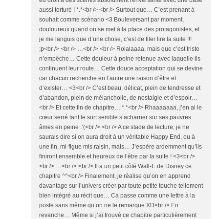
eu droit à des scènes absolument renversante avec une base
aussi torturé ! *.*<br /> <br /> Surtout que… C’est prenant à
souhait comme scénario <3 Bouleversant par moment,
douloureux quand on se met à la place des protagonistes, et
je me languis que d’une chose, c’est de filer lire la suite !!!
;p<br /> <br /> …<br /> <br /> Rolalaaaa, mais que c’est triste
n’empêche… Cette douleur à peine retenue avec laquelle ils
continuent leur route… Cette douce acceptation qui se devine
car chacun recherche en l’autre une raison d’être et
d’exister… <3<br /> C’est beau, délicat, plein de tendresse et
d’abandon, plein de mélancholie, de nostalgie et d’espoir…
<br /> Et cette fin de chapitre… *.*<br /> Rhaaaaaaa, j’en ai le
cœur serré tant le sort semble s’acharner sur ses pauvres
âmes en peine :’(<br /> <br /> A ce stade de lecture, je ne
saurais dire si on aura droit à un véritable Happy End, ou à
une fin, mi-figue mis raisin, mais… J’espère ardemment qu’ils
finiront ensemble et heureux de l’être par la suite ! <3<br />
<br /> …<br /> <br /> Il a un petit côté Wall-E de Disney ce
chapitre ^^<br /> Finalement, je réalise qu’on en apprend
davantage sur l’univers créer par toute petite touche tellement
bien intégré au récit que… Ca passe comme une lettre à la
poste sans même qu’on ne le remarque XD<br /> En
revanche… Même si j’ai trouvé ce chapitre particulièrement