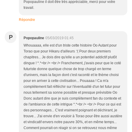
Popopauline il doit être très appréciable, merci pour votre
travail.
Répondre
P
Popopauline
05/03/2019 01:45
Whouaaaa, elle est d'un triste cette histoire Oo Autant pour
Torao que pour Hikaru d'ailleurs :'( Pour deux premiers
chapitres... Je dois dire qu'elle a un potentiel addictif plutôt
dingue ! *.*<br /> <br /> Franchement, j'avais peur que le coté
futuriste donne quelque chose de trop chargé en terme
d'univers, mais la façon dont c'est raconté et le thème choisi
pour en arriver à cette civilisation... Pouaaaa ! Ca m'a
complètement fait réfléchir sur l'éventualité d'un tel futur pour
nous tellement sa sonne possible et presque prévisible Oo
Donc autant dire que je suis complètement fan du contexte et
de l'ambiance de cette intrigue *.*<br /> <br /> Pour ce qui est
des personnages... C'est vraiment poignant et déchirant, je
trouve... J'ai envie d'en vouloir à Torao pour être aussi austère
et vindicatif envers notre pauvre 30%, et en même temps...
Comment pourrait-on réagir si on se retrouvez nous même