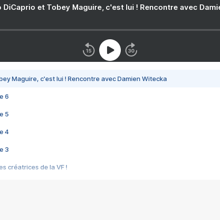
 DiCaprio et Tobey Maguire, c'est lui ! Rencontre avec Dam
bey Maguire, c'est lui ! Rencontre avec Damien Witecka
e 6
e 5
e 4
e 3
s créatrices de la VF !
e 2
e 1