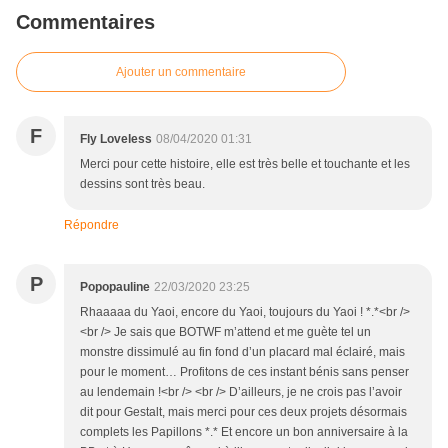
Commentaires
Ajouter un commentaire
F
Fly Loveless
08/04/2020 01:31
Merci pour cette histoire, elle est très belle et touchante et les
dessins sont très beau.
Répondre
P
Popopauline
22/03/2020 23:25
Rhaaaaa du Yaoi, encore du Yaoi, toujours du Yaoi ! *.*<br />
<br /> Je sais que BOTWF m’attend et me guète tel un
monstre dissimulé au fin fond d’un placard mal éclairé, mais
pour le moment… Profitons de ces instant bénis sans penser
au lendemain !<br /> <br /> D’ailleurs, je ne crois pas l’avoir
dit pour Gestalt, mais merci pour ces deux projets désormais
complets les Papillons *.* Et encore un bon anniversaire à la