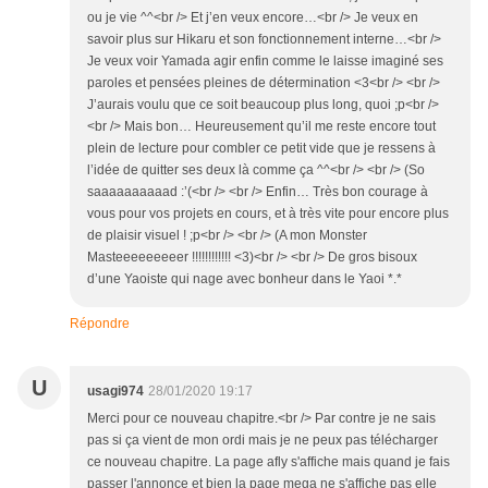
ou je vie ^^<br /> Et j’en veux encore…<br /> Je veux en
savoir plus sur Hikaru et son fonctionnement interne…<br />
Je veux voir Yamada agir enfin comme le laisse imaginé ses
paroles et pensées pleines de détermination <3<br /> <br />
J’aurais voulu que ce soit beaucoup plus long, quoi ;p<br />
<br /> Mais bon… Heureusement qu’il me reste encore tout
plein de lecture pour combler ce petit vide que je ressens à
l’idée de quitter ses deux là comme ça ^^<br /> <br /> (So
saaaaaaaaaad :’(<br /> <br /> Enfin… Très bon courage à
vous pour vos projets en cours, et à très vite pour encore plus
de plaisir visuel ! ;p<br /> <br /> (A mon Monster
Masteeeeeeeeer !!!!!!!!!!!! <3)<br /> <br /> De gros bisoux
d’une Yaoiste qui nage avec bonheur dans le Yaoi *.*
Répondre
U
usagi974
28/01/2020 19:17
Merci pour ce nouveau chapitre.<br /> Par contre je ne sais
pas si ça vient de mon ordi mais je ne peux pas télécharger
ce nouveau chapitre. La page afly s'affiche mais quand je fais
passer l'annonce et bien la page mega ne s'affiche pas elle