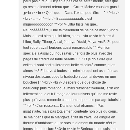
peux pas dire qu’il n’y en a pas car se serait mentir, sauf que
ça reste tellement retenu que… Grrrrrr, lâchez-vous les gars !
;p<br /> <br /> Quoi que… Dans l’extra, peut être… ? *.*<br />
<br /> …<br /> <br /> Baaaaaaaaaaah, c’est
mignoooooooooon ^^<br /> Ultra triste, vu que…
Peuchèèèèèère, il me fait tellement de peine ce mec :’(<br />
Mais tout est bien qui fini bien, alors…<br /> <br /> Merci à
Lilou, Sally, Tiloop, Ajisai, Johaya, Yuuki, Maya, AruBiiZe pour
tout votre travail toujours aussi remarquable ^^ Mention
spéciale à Ajisai qui nous ravis une fois de plus avec des
pages de crédits de toute beauté !!! *.* Et je dois dire que
celles-ci sont particulièrement belle et coloré comme je les
aimes ! <3 Et bravo à toutes les mimines qui ont assurées au
niveau des scans et de la traduction que j’ai dévoré en une
bouchée ! ^^<br /> <br /> J’espéré quelque chose de
beaucoup plus romantique, mais rétrospectivement, la fin est
tellement belle et à l’image de leur univers qu’il ne me reste
plus qu’à vous remercié chaudement pour ce partage futuriste
^^<br /> J’en ressors… Dans un état étrange… Pas
insatisfaite, mais pas totalement contenté non plus du coup…
Je maintiens que la Mangaka à fait un travail de dingue en
therme d’ambiance qui te sors totalement du monde réel le
temps d’une lecture ! <3<br /> <br /> Sérieux, je ne sais plus