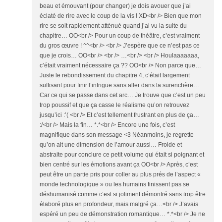
beau et émouvant (pour changer) je dois avouer que j’ai
éclaté de rire avec le coup de la vis ! XD<br /> Bien que mon
rire se soit rapidement atténué quand j’ai vu la suite du
chapitre… OO<br /> Pour un coup de théâtre, c’est vraiment
du gros œuvre ! ^^<br /> <br /> J’espère que ce n’est pas ce
que je crois… OO<br /> <br /> …<br /> <br /> Houlaaaaaaa,
c’était vraiment nécessaire ça ?? OO<br /> Non parce que…
Juste le rebondissement du chapitre 4, c’était largement
suffisant pour finir l’intrigue sans aller dans la surenchère…
Car ce qui se passe dans cet arc… Je trouve que c’est un peu
trop poussif et que ça casse le réalisme qu’on retrouvez
jusqu’ici :’( <br /> Et c’est tellement frustrant en plus de ça…
:/<br /> Mais la fin… *.*<br /> Encore une fois, c’est
magnifique dans son message <3 Néanmoins, je regrette
qu’on ait une dimension de l’amour aussi… Froide et
abstraite pour conclure ce petit volume qui était si poignant et
bien centré sur les émotions avant ça OO<br /> Après, c’est
peut être un partie pris pour coller au plus prés de l’aspect «
monde technologique » ou les humains finissent pas se
déshumanisé comme c’est si joliment démontré sans trop être
élaboré plus en profondeur, mais malgré ça…<br /> J’avais
espéré un peu de démonstration romantique… *.*<br /> Je ne