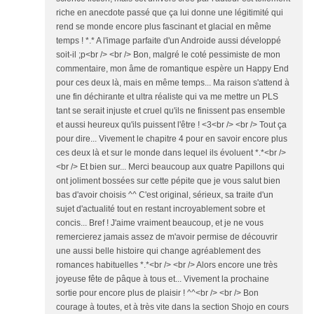
riche en anecdote passé que ça lui donne une légitimité qui
rend se monde encore plus fascinant et glacial en même
temps ! *.* A l'image parfaite d'un Androide aussi développé
soit-il ;p<br /> <br /> Bon, malgré le coté pessimiste de mon
commentaire, mon âme de romantique espère un Happy End
pour ces deux là, mais en même temps... Ma raison s'attend à
une fin déchirante et ultra réaliste qui va me mettre un PLS
tant se serait injuste et cruel qu'ils ne finissent pas ensemble
et aussi heureux qu'ils puissent l'être ! <3<br /> <br /> Tout ça
pour dire... Vivement le chapitre 4 pour en savoir encore plus
ces deux là et sur le monde dans lequel ils évoluent *.*<br />
<br /> Et bien sur... Merci beaucoup aux quatre Papillons qui
ont joliment bossées sur cette pépite que je vous salut bien
bas d'avoir choisis ^^ C'est original, sérieux, sa traite d'un
sujet d'actualité tout en restant incroyablement sobre et
concis... Bref ! J'aime vraiment beaucoup, et je ne vous
remercierez jamais assez de m'avoir permise de découvrir
une aussi belle histoire qui change agréablement des
romances habituelles *.*<br /> <br /> Alors encore une très
joyeuse fête de pâque à tous et... Vivement la prochaine
sortie pour encore plus de plaisir ! ^^<br /> <br /> Bon
courage à toutes, et à très vite dans la section Shojo en cours