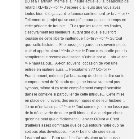
BB et à Haruyan, même si à l’heure actuelle, j’ai beaucoup de
retard ! XD<br /> <br /> J’espère d’ailleurs que vous avez
toutes bien fêté ça avant le fameux confinement ;p<br /> <br />
Tellement de projet qui se complète pour passer le temps en
cette période de trouble… Et vu que les relectures finales,
c’est vraiment les meilleurs, autant dire que je suis fort
jouasse de cette liberté inattendue ! ;p<br /> <br /> Surtout
que, cette histoire… Elle aussi, j’en garde un souvenir plutôt
clair et appréciateur ! ^^<br /> <br /> Donc c’est partie pour la
sempiternelle recontextualisation <3<br /> <br /> …<br /> <br
/> Rhaaaaa oui… A-t-on souvent l’occasion de voir une
entrée en matière aussi… Percutante ??? OO<br />
Franchement, même si j’ai beaucoup de chose à dire sur le
comportement de Yamada que je ne trouve vraiment pas
sympas, même si ça reste complétement compréhensible
dans le contexte si particulier de cette intrigue… Cette mise
en place de l’univers, des personnages et de leur histoire…
Je ne m’en lasse pas *.*<br /> Tout comme je ne me lasse pas
de la découverte de notre petit blond qui vit quelque chose
qu’on ne peut que difficilement lui envier OO<br /> C’est
d’ailleurs assez dommage que ce qui entoure notre duo ne
soit pas plus développé… <br /> Le monde crée est si
fascinant que… Pour une fois, j’aurais aimé qu’on passe