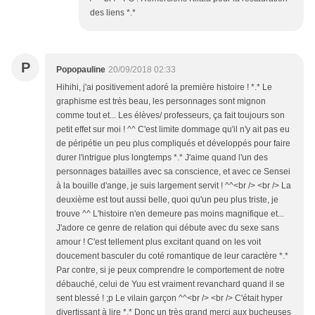
des liens *.*
P
Popopauline
20/09/2018 02:33
Hihihi, j'ai positivement adoré la première histoire ! *.* Le
graphisme est très beau, les personnages sont mignon
comme tout et... Les élèves/ professeurs, ça fait toujours son
petit effet sur moi ! ^^ C'est limite dommage qu'il n'y ait pas eu
de péripétie un peu plus compliqués et développés pour faire
durer l'intrigue plus longtemps *.* J'aime quand l'un des
personnages batailles avec sa conscience, et avec ce Sensei
à la bouille d'ange, je suis largement servit ! ^^<br /> <br /> La
deuxième est tout aussi belle, quoi qu'un peu plus triste, je
trouve ^^ L'histoire n'en demeure pas moins magnifique et...
J'adore ce genre de relation qui débute avec du sexe sans
amour ! C'est tellement plus excitant quand on les voit
doucement basculer du coté romantique de leur caractère *.*
Par contre, si je peux comprendre le comportement de notre
débauché, celui de Yuu est vraiment revanchard quand il se
sent blessé ! ;p Le vilain garçon ^^<br /> <br /> C'était hyper
divertissant à lire *.* Donc un très grand merci aux bucheuses