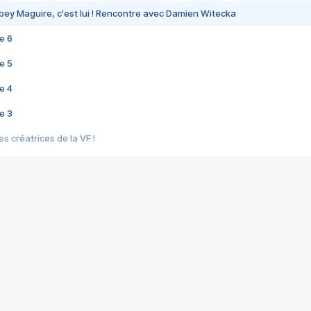
bey Maguire, c'est lui ! Rencontre avec Damien Witecka
e 6
e 5
e 4
e 3
s créatrices de la VF !
e 2
e 1
e Mektoub My Love arrive enfin ! Rencontre avec Shaïn Boumedine et Sal
i : après Toni en famille
elle réalise le bouleversant Dites lui que je l'aime
ais ! Rencontre autour de Vie privée de Rebecca Zlotowski