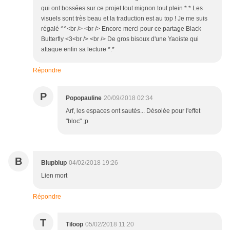
qui ont bossées sur ce projet tout mignon tout plein *.* Les
visuels sont très beau et la traduction est au top ! Je me suis
régalé ^^<br /> <br /> Encore merci pour ce partage Black
Butterfly <3<br /> <br /> De gros bisoux d'une Yaoiste qui
attaque enfin sa lecture *.*
Répondre
P
Popopauline
20/09/2018 02:34
Arf, les espaces ont sautés... Désolée pour l'effet
"bloc" ;p
B
Blupblup
04/02/2018 19:26
Lien mort
Répondre
T
Tiloop
05/02/2018 11:20