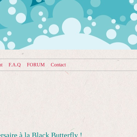
nt
F.A.Q
FORUM
Contact
saire à la Black Butterfly !