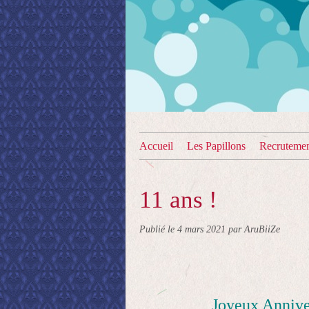
Accueil
Les Papillons
Recruteme
11 ans !
Publié le
4 mars 2021
par AruBiiZe
Joyeux Anniver