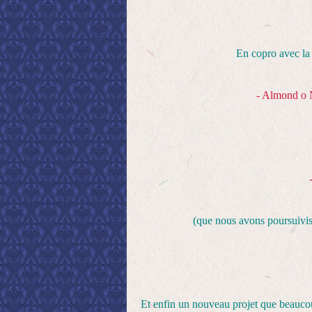
En copro avec l
- Almond o 
(que nous avons poursuivis
Et enfin un nouveau projet que beauco