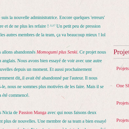
 suis la nouvelle administratrice. Encore quelques 'erreurs'
re et de ne plus les refaire ! ^^' Un petit peu de pression
les autres membres de la team, ça va beaucoup mieux ! lol
Proje
us allons abandonnés
Momogumi plus Senki
. Ce projet nous
 en anglais. Nous avons bien essayé de voir avec une autre
Projet
nouvelles depuis un moment. Et aussi prochainement
mment dit, il avait été abandonné par l'auteur. Il nous
One S
s-le, nous ne sommes plus motivées de les faire. Mais il se
 a été commencé.
Projet
is Nicia de
Passion Manga
avec qui nous faisons deux
Projets
nt plus de nouvelles. Une membre de sa team a bien essayé