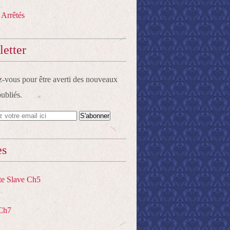
 Arrêtés
etter
vous pour être averti des nouveaux
publiés.
es
te Slave Ch5
Ch7