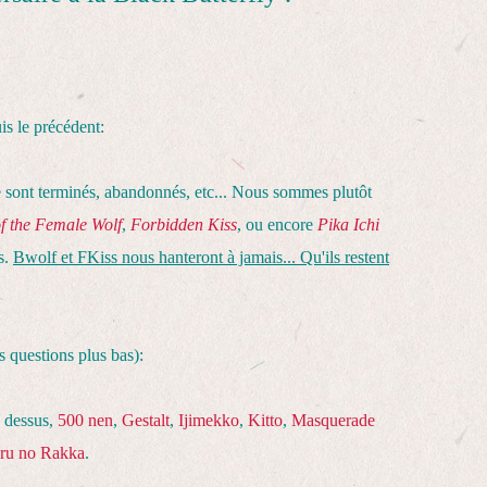
is le précédent:
 sont terminés, abandonnés, etc... Nous sommes plutôt
f the Female Wolf
,
Forbidden Kiss
, ou encore
Pika Ichi
es.
Bwolf et FKiss nous hanteront à jamais... Qu'ils restent
 questions plus bas):
 dessus,
500 nen
,
Gestalt
,
Ijimekko
,
Kitto
,
Masquerade
ru no Rakka
.