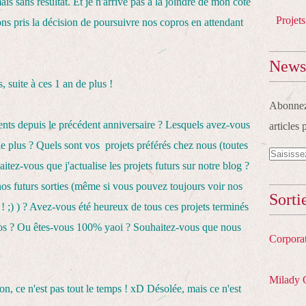
s sans résultat. Et je n'arrive pas à la joindre de mon côté
Projets
ns pris la décision de poursuivre nos copros en attendant
Newsl
, suite à ces 1 an de plus !
Abonnez-
ts depuis le précédent anniversaire ? Lesquels avez-vous
articles 
le plus ? Quels sont vos projets préférés chez nous (toutes
tez-vous que j'actualise les projets futurs sur notre blog ?
nos futurs sorties (même si vous pouvez toujours voir nos
Sorti
! ;) ) ? Avez-vous été heureux de tous ces projets terminés
jos ? Ou êtes-vous 100% yaoi ? Souhaitez-vous que nous
Corpora
Milady 
on, ce n'est pas tout le temps ! xD Désolée, mais ce n'est