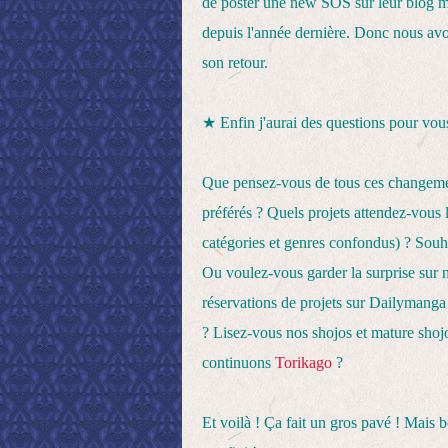
de poster une new SOS sur leur blog mai
depuis l'année dernière. Donc nous avo
son retour.
★
Enfin j'aurai des questions pour vous
Que pensez-vous de tous ces changemen
préférés ? Quels projets attendez-vous 
catégories et genres confondus) ? Souhai
Ou voulez-vous garder la surprise sur 
réservations de projets sur Dailymanga 
? Lisez-vous nos shojos et mature sho
continuons
Torikago
?
Et voilà ! Ça fait un gros pavé ! Mais b