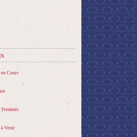
ts
s en Cours
hot
s Terminés
 à Venir