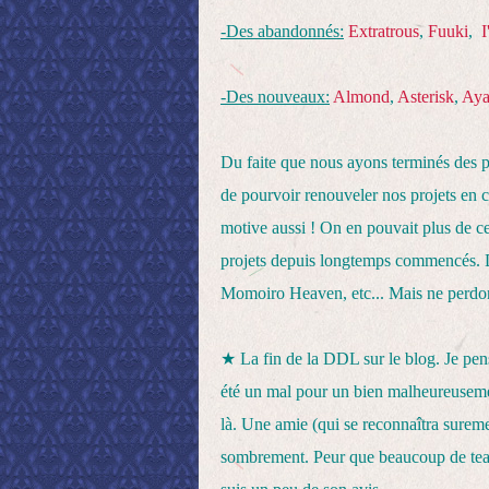
-Des abandonnés:
Extratrous
,
Fuuki
,
I
-Des nouveaux:
Almond
,
Asterisk
,
Aya
Du faite que nous ayons terminés des pr
de pourvoir renouveler nos projets en 
motive aussi ! On en pouvait plus de ce
projets depuis longtemps commencés. D'
Momoiro Heaven, etc... Mais ne perdons 
★
La fin de la DDL sur le blog. Je pe
été un mal pour un bien malheureusemen
là. Une amie (qui se reconnaîtra suremen
sombrement. Peur que beaucoup de teams