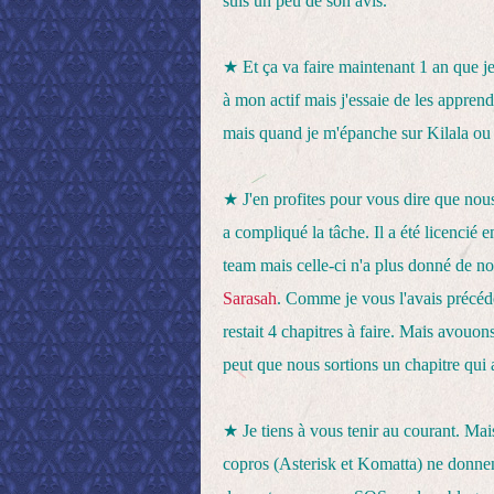
suis un peu de son avis.
★
Et ça va faire maintenant 1 an que je
à mon actif mais j'essaie de les apprend
mais quand je m'épanche sur Kilala ou 
★ J'en profites pour vous dire que no
a compliqué la tâche. Il a été licencié
team mais celle-ci n'a plus donné de 
Sarasah
. Comme je vous l'avais précéde
restait 4 chapitres à faire. Mais avouon
peut que nous sortions un chapitre qui
★ Je tiens à vous tenir au courant. Ma
copros (Asterisk et Komatta) ne donne