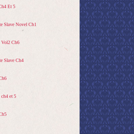
Ch4 Et 5
te Slave Novel Ch1
 Vol2 Ch6
te Slave Ch4
Ch6
ch4 et 5
Ch5