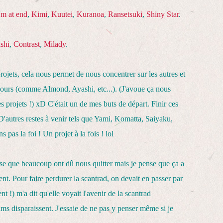
'm at end
,
Kimi
,
Kuutei
,
Kuranoa
,
Ransetsuki
,
Shiny Star
.
shi
,
Contrast
,
Milady
.
ojets, cela nous permet de nous concentrer sur les autres et
cours (comme Almond, Ayashi, etc...). (J'avoue ça nous
s projets !) xD C'était un de mes buts de départ. Finir ces
autres restes à venir tels que Yami, Komatta, Saiyaku,
pas la foi ! Un projet à la fois ! lol
nse que beaucoup ont dû nous quitter mais je pense que ça a
t. Pour faire perdurer la scantrad, on devait en passer par
t !) m'a dit qu'elle voyait l'avenir de la scantrad
 disparaissent. J'essaie de ne pas y penser même si je