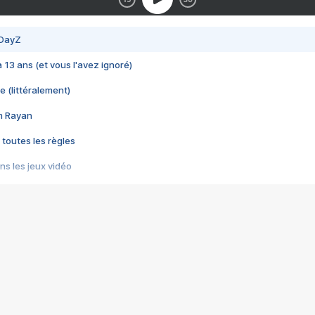
 DayZ
 a 13 ans (et vous l'avez ignoré)
e (littéralement)
im Rayan
 toutes les règles
s les jeux vidéo
us choquant de Rockstar ? - Le scandale BULLY
e plus moche de Steam
du RÊVE tourne au CAUCHEMAR
pendant 8 heures
it… à tort