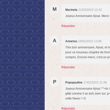
M
Marinela
21/02/2022 12:42
Joyeux Anniversaire Ajisai. Merci 
Répondre
A
Annetou
19/02/2022 12:06
Très bon anniversaire, Ajisai, et m
pour ce nouveau chapitre de Kom
compris. Encore merci, c'est un p
Répondre
P
Popopauline
17/02/2022 11:48
Joyeux Anniversaire Ajisai ^^<br /
gâté comme il se doit, bien sur ;p
cette News ! <3
Répondre