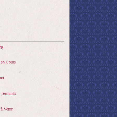
ts
s en Cours
hot
s Terminés
 à Venir