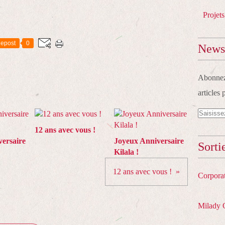
Projets
epost
0
Newsl
Abonnez-
articles 
12 ans avec vous !
ersaire
Joyeux Anniversaire
Sorti
Kilala !
12 ans avec vous !
Corpora
Milady 