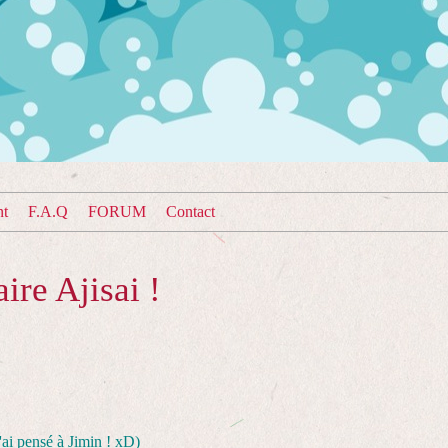
nt
F.A.Q
FORUM
Contact
ire Ajisai !
J'ai pensé à Jimin ! xD)