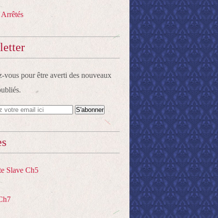
 Arrêtés
etter
vous pour être averti des nouveaux
publiés.
es
te Slave Ch5
Ch7