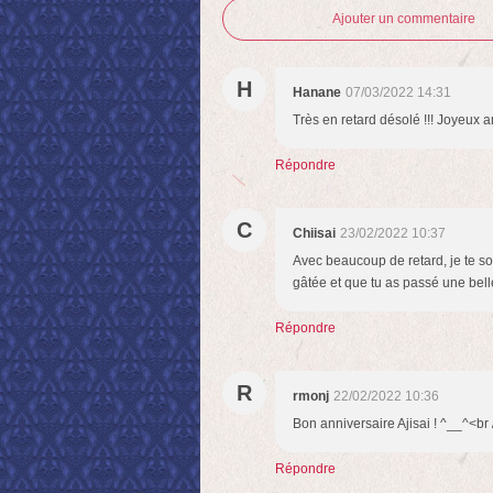
Ajouter un commentaire
H
Hanane
07/03/2022 14:31
Très en retard désolé !!! Joyeux a
Répondre
C
Chiisai
23/02/2022 10:37
Avec beaucoup de retard, je te sou
gâtée et que tu as passé une bell
Répondre
R
rmonj
22/02/2022 10:36
Bon anniversaire Ajisai ! ^__^<br />
Répondre