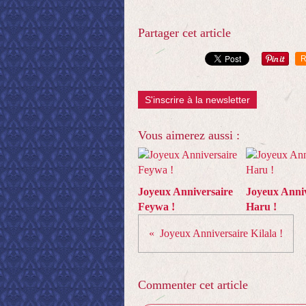
Partager cet article
R
S'inscrire à la newsletter
Vous aimerez aussi :
Joyeux Anniversaire
Joyeux Anniv
Feywa !
Haru !
Joyeux Anniversaire Kilala !
Commenter cet article