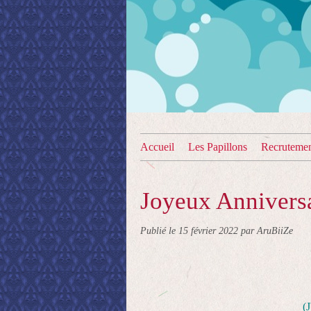
Accueil
Les Papillons
Recruteme
Joyeux Anniversa
Publié le
15 février 2022
par AruBiiZe
(