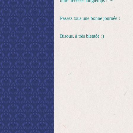
duré trèèèèès longtemps ! ^^'
Passez tous une bonne journée !
Bisous, à très bientôt ;)