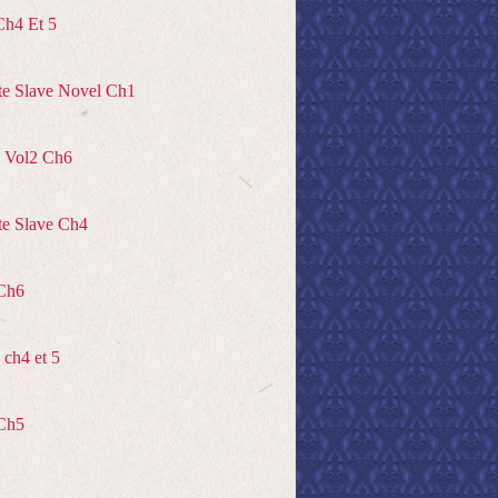
Ch4 Et 5
te Slave Novel Ch1
 Vol2 Ch6
te Slave Ch4
Ch6
ch4 et 5
Ch5