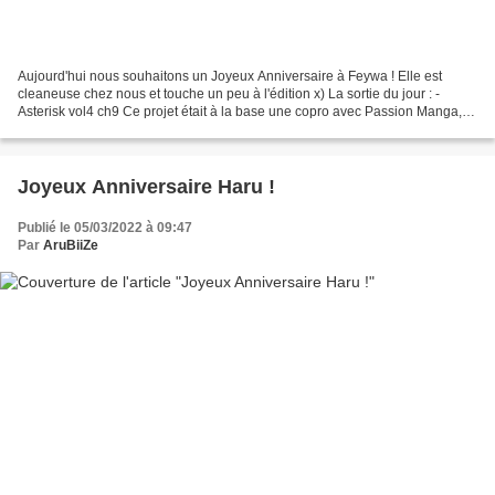
Aujourd'hui nous souhaitons un Joyeux Anniversaire à Feywa ! Elle est
cleaneuse chez nous et touche un peu à l'édition x) La sortie du jour : -
Asterisk vol4 ch9 Ce projet était à la base une copro avec Passion Manga,
qui a disparu des radars depuis environ...
Joyeux Anniversaire Haru !
Publié le 05/03/2022 à 09:47
Par
AruBiiZe