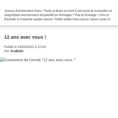
Joyeux Anniversaire Haru ! Toute la team se joint à moi pour te souhaiter un
magnifique anniversaire ensoleillé en fromager ! Vive le fromage ! Vive la
Raclette à n'importe quelle saison ! Notre petite Haru est au Japon (avec 8h
de décalage j'oublie à...
12 ans avec vous !
Publié le 04/03/2022 à 12:04
Par
AruBiiZe