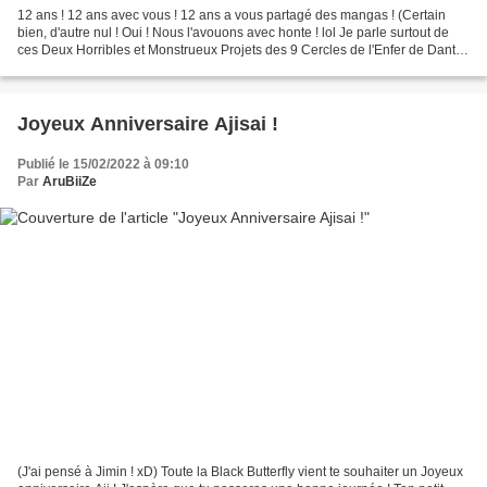
12 ans ! 12 ans avec vous ! 12 ans a vous partagé des mangas ! (Certain
bien, d'autre nul ! Oui ! Nous l'avouons avec honte ! lol Je parle surtout de
ces Deux Horribles et Monstrueux Projets des 9 Cercles de l'Enfer de Dante
Donné Comme Punition à Nous,...
Joyeux Anniversaire Ajisai !
Publié le 15/02/2022 à 09:10
Par
AruBiiZe
(J'ai pensé à Jimin ! xD) Toute la Black Butterfly vient te souhaiter un Joyeux