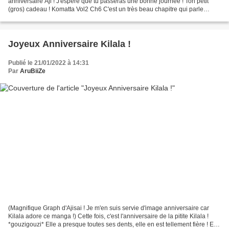
anniversaire Aji ! J'espère que tu passeras une bonne journée ! Ton petit
(gros) cadeau ! Komatta Vol2 Ch6 C'est un très beau chapitre qui parle
d'amitié sincère. Heureusement...
Joyeux Anniversaire Kilala !
Publié le 21/01/2022 à 14:31
Par
AruBiiZe
(Magnifique Graph d'Ajisai ! Je m'en suis servie d'image anniversaire car
Kilala adore ce manga !) Cette fois, c'est l'anniversaire de la pitite Kilala !
*gouzigouzi* Elle a presque toutes ses dents, elle en est tellement fière ! Et