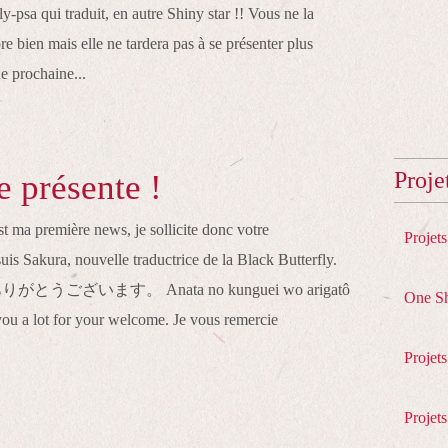
ly-psa qui traduit, en autre Shiny star !! Vous ne la
e bien mais elle ne tardera pas à se présenter plus
 prochaine...
Proje
e présente !
t ma première news, je sollicite donc votre
Projet
is Sakura, nouvelle traductrice de la Black Butterfly.
ございます。 Anata no kunguei wo arigatô
One S
u a lot for your welcome. Je vous remercie
Projet
Projets