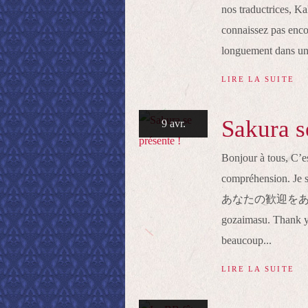
nos traductrices, Ka
connaissez pas encor
longuement dans une
LIRE LA SUITE
Sakura s
9 avr.
Bonjour à tous, C’es
compréhension. Je su
あなたの歓迎をありがとう
gozaimasu. Thank yo
beaucoup...
LIRE LA SUITE