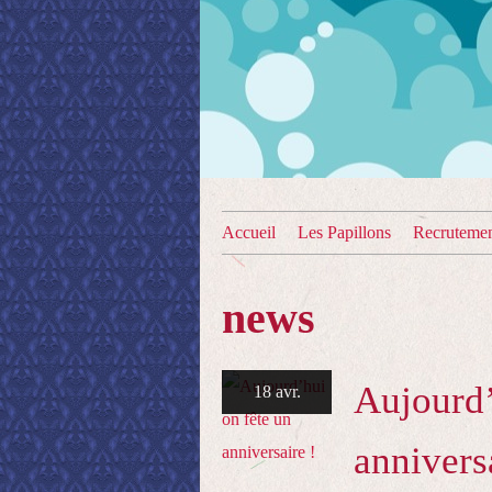
Accueil
Les Papillons
Recruteme
news
Aujourd’
18 avr.
annivers