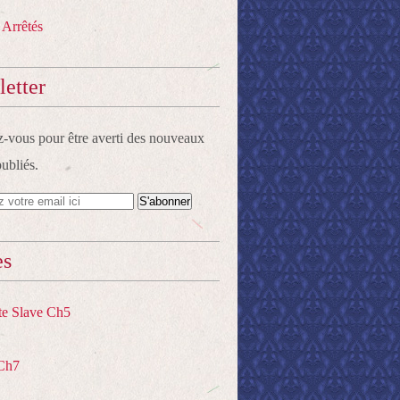
 Arrêtés
etter
vous pour être averti des nouveaux
publiés.
es
te Slave Ch5
Ch7