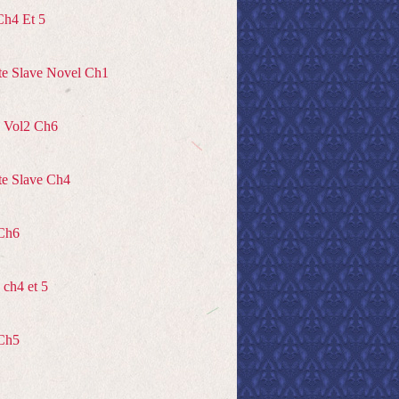
Ch4 Et 5
te Slave Novel Ch1
 Vol2 Ch6
te Slave Ch4
Ch6
ch4 et 5
Ch5