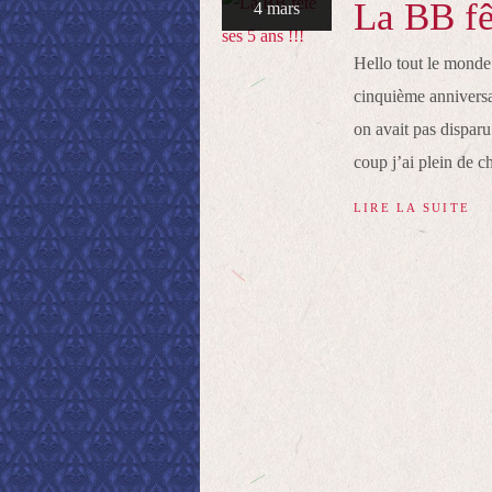
La BB fê
4 mars
Hello tout le monde 
cinquième anniversai
on avait pas dispar
coup j’ai plein de c
LIRE LA SUITE