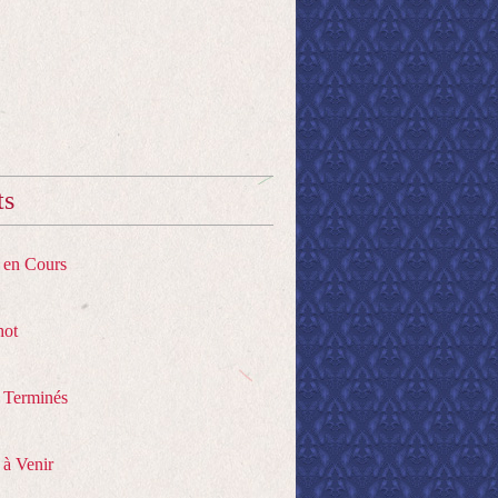
ts
s en Cours
hot
s Terminés
 à Venir