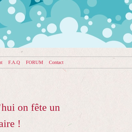
nt
F.A.Q
FORUM
Contact
hui on fête un
aire !