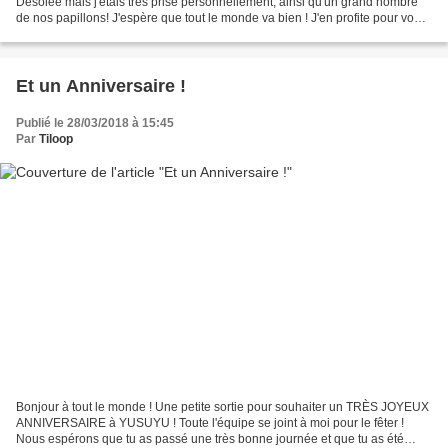
Désolée mais j'étais très prise personnellement, ainsi qu'un grand nombre
de nos papillons! J'espère que tout le monde va bien ! J'en profite pour vous
rappeler que nous recherchons...
Et un Anniversaire !
Publié le 28/03/2018 à 15:45
Par
Tiloop
Bonjour à tout le monde ! Une petite sortie pour souhaiter un TRÈS JOYEUX
ANNIVERSAIRE à YUSUYU ! Toute l'équipe se joint à moi pour le fêter !
Nous espérons que tu as passé une très bonne journée et que tu as été