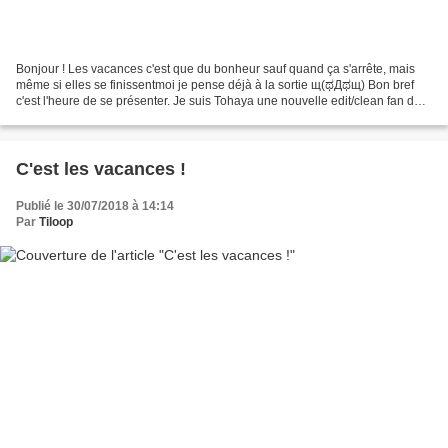
Bonjour ! Les vacances c'est que du bonheur sauf quand ça s'arrête, mais
même si elles se finissentmoi je pense déjà à la sortie щ(ಥДಥщ) Bon bref
c'est l'heure de se présenter. Je suis Tohaya une nouvelle edit/clean fan de
shonen-ai, (pour ceux qui n'ont...
C'est les vacances !
Publié le 30/07/2018 à 14:14
Par
Tiloop