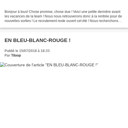
Bonjour à tous! Chose promise, chose due ! Voici une petite dernière avant
les vacances de la team ! Nous nous retrouverons donc à la rentrée pour de
nouvelles sorties ! Le recrutement reste ouvert cet été ! Nous recherchons
toujours un(e) clean+édit...
EN BLEU-BLANC-ROUGE !
Publié le 15/07/2018 à 18:33
Par
Tiloop