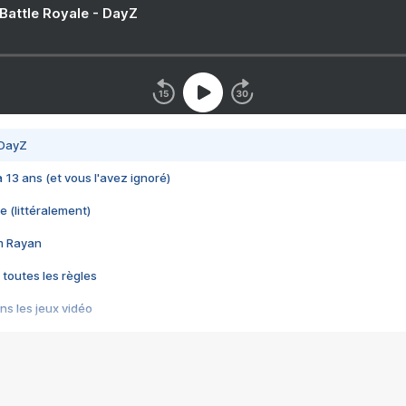
 Battle Royale - DayZ
 DayZ
 a 13 ans (et vous l'avez ignoré)
e (littéralement)
im Rayan
 toutes les règles
s les jeux vidéo
us choquant de Rockstar ? - Le scandale BULLY
e plus moche de Steam