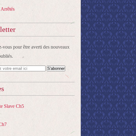
 Arrêtés
etter
vous pour être averti des nouveaux
publiés.
es
te Slave Ch5
Ch7