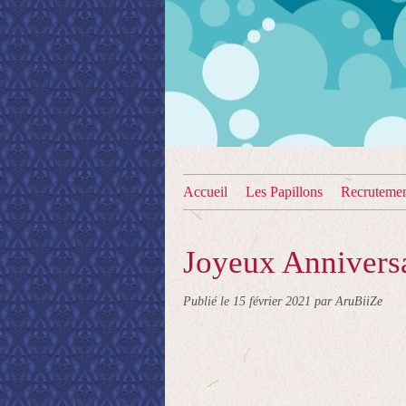
Accueil
Les Papillons
Recruteme
Joyeux Anniversai
Publié le
15 février 2021
par AruBiiZe