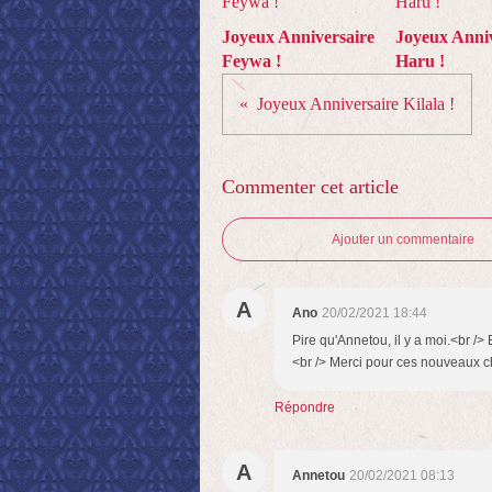
Joyeux Anniversaire
Joyeux Anniv
Feywa !
Haru !
Joyeux Anniversaire Kilala !
Commenter cet article
Ajouter un commentaire
A
Ano
20/02/2021 18:44
Pire qu'Annetou, il y a moi.<br /> 
<br /> Merci pour ces nouveaux c
Répondre
A
Annetou
20/02/2021 08:13