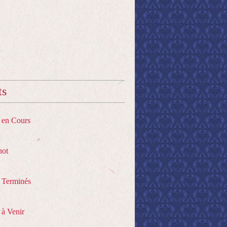
ts
s en Cours
hot
s Terminés
 à Venir