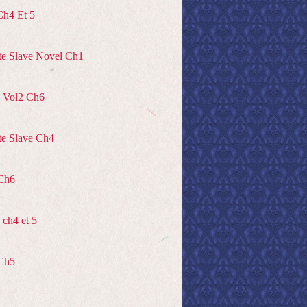
Ch4 Et 5
te Slave Novel Ch1
 Vol2 Ch6
te Slave Ch4
Ch6
ch4 et 5
Ch5