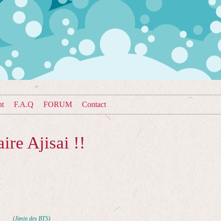
nt
F.A.Q
FORUM
Contact
re Ajisai !!
(Jimin des BTS)