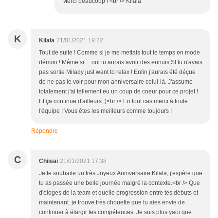
Merci beaucoup ! <br /> Kilala
K
Kilala
21/01/2021 19:22
Tout de suite ! Comme si je me mettais tout le temps en mode
démon ! Même si.... oui tu aurais avoir des ennuis SI tu n'avais
pas sortie Milady just want to relax ! Enfin j'aurais été déçue
de ne pas le voir pour mon anniversaire celui-là. J'assume
totalement j'ai tellement eu un coup de coeur pour ce projet !
Et ça continue d'ailleurs ;)<br /> En tout cas merci à toute
l'équipe ! Vous êtes les meilleurs comme toujours !
Répondre
C
Chiisai
21/01/2021 17:38
Je te souhaite un très Joyeux Anniversaire Kilala, j'espère que
tu as passée une belle journée malgré la contexte.<br /> Que
d'éloges de la team et quelle progression entre tes débuts et
maintenant. je trouve très chouette que tu aies envie de
continuer à élargir tes compétences. Je suis plus yaoi que