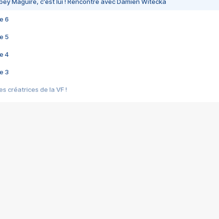
bey Maguire, c'est lui ! Rencontre avec Damien Witecka
e 6
e 5
e 4
e 3
s créatrices de la VF !
e 2
e 1
e Mektoub My Love arrive enfin ! Rencontre avec Shaïn Boumedine et Sal
i : après Toni en famille
elle réalise le bouleversant Dites lui que je l'aime
ais ! Rencontre autour de Vie privée de Rebecca Zlotowski
 de Marguerite, Grave... Rencontre avec Ella Rumpf