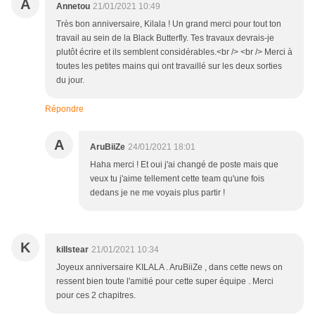
A
Annetou
21/01/2021 10:49
Très bon anniversaire, Kilala ! Un grand merci pour tout ton
travail au sein de la Black Butterfly. Tes travaux devrais-je
plutôt écrire et ils semblent considérables.<br /> <br /> Merci à
toutes les petites mains qui ont travaillé sur les deux sorties
du jour.
Répondre
A
AruBiiZe
24/01/2021 18:01
Haha merci ! Et oui j'ai changé de poste mais que
veux tu j'aime tellement cette team qu'une fois
dedans je ne me voyais plus partir !
K
killstear
21/01/2021 10:34
Joyeux anniversaire KILALA . AruBiiZe , dans cette news on
ressent bien toute l'amitié pour cette super équipe . Merci
pour ces 2 chapitres.