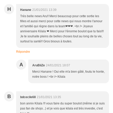
H
Hanane
21/01/2021 13:39
Très belle news Aru!! Merci beaucoup pour cette sortie les
filles et aussi merci pour cette news qui nous montre l'amour
et l'amitié qui règne dans la team❤❤❤. <br /> Joyeux
anniversaire Kilala ❤ Merci pour l'énorme boulot que tu fais!!!
Je te souhaite pleins de belles choses tout au long de ta vie,
surtout la santé!! Gros bisous à toutes.
Répondre
A
AruBiiZe
24/01/2021 18:07
Merci Hanane ! Oui elle m'a bien gâté, foutu le honte,
notre boss ! <br /> Kilala
B
bdcecile68
21/01/2021 13:35
bon anniv Kilala !!! vous faire du super boulot (même si je suis
pas fan de shojo...) et je vois que kilala est très investie, c'est