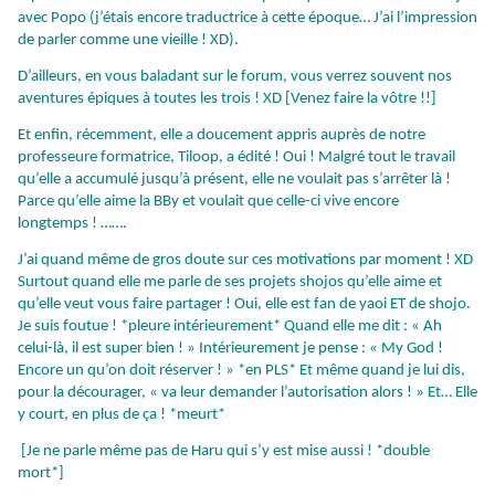
avec Popo (j’étais encore traductrice à cette époque… J’ai l’impression
de parler comme une vieille ! XD).
D’ailleurs, en vous baladant sur le forum, vous verrez souvent nos
aventures épiques à toutes les trois ! XD [Venez faire la vôtre !!]
Et enfin, récemment, elle a doucement appris auprès de notre
professeure formatrice, Tiloop, a édité ! Oui ! Malgré tout le travail
qu’elle a accumulé jusqu’à présent, elle ne voulait pas s’arrêter là !
Parce qu’elle aime la BBy et voulait que celle-ci vive encore
longtemps ! …….
J’ai quand même de gros doute sur ces motivations par moment ! XD
Surtout quand elle me parle de ses projets shojos qu’elle aime et
qu’elle veut vous faire partager ! Oui, elle est fan de yaoi ET de shojo.
Je suis foutue ! *pleure intérieurement* Quand elle me dit : « Ah
celui-là, il est super bien ! » Intérieurement je pense : « My God !
Encore un qu’on doit réserver ! » *en PLS*
Et même quand je lui dis,
pour la décourager, « va leur demander l’autorisation alors ! » Et… Elle
y court, en plus de ça ! *meurt*
[Je ne parle même pas de Haru qui s’y est mise aussi ! *double
mort*]