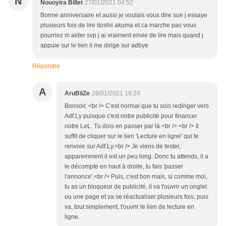
N
Nouoyira Billet
27/01/2021 04:52
Bonne anniversaire et aussi je voulais vous dire sue j essaye
plusieurs fois de lire itoshii akuma et ca marche pas vous
pourriez m aider svp j ai vraiment envie de lire mais quand j
appuie sur le lien il me dirige sur adbye
Répondre
A
AruBiiZe
28/01/2021 19:24
Bonsoir, <br /> C'est normal que tu sois rediriger vers
Adf.Ly puisque c'est notre publicité pour financer
notre LeL. Tu dois en passer par là.<br /> <br /> Il
suffit de cliquer sur le lien 'Lecture en ligne' qui te
renvoie sur Adf.Ly.<br /> Je viens de tester,
apparemment il est un peu long. Donc tu attends, il a
le décompte en haut à droite, tu fais 'passer
l'annonce'.<br /> Puis, c'est bon mais, si comme moi,
tu as un bloqueur de publicité, il va t'ouvrir un onglet
ou une page et va se réactualiser plusieurs fois, puis
va, tout simplement, t'ouvrir le lien de lecture en
ligne.