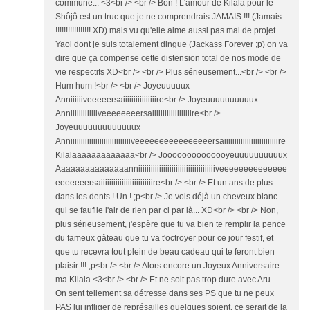
commune... <3<br /> <br /> Bon ! L'amour de Kilala pour le
Shôjô est un truc que je ne comprendrais JAMAIS !!! (Jamais
!!!!!!!!!!!!!!!!! XD) mais vu qu'elle aime aussi pas mal de projet
Yaoi dont je suis totalement dingue (Jackass Forever ;p) on va
dire que ça compense cette distension total de nos mode de
vie respectifs XD<br /> <br /> Plus sérieusement...<br /> <br />
Hum hum !<br /> <br /> Joyeuuuuux
Anniiiiiiveeeeersaiiiiiiiiiiiiiiiire<br /> Joyeuuuuuuuuuux
Anniiiiiiiiiiiiiveeeeeeeersaiiiiiiiiiiiiiiiiiiire<br />
Joyeuuuuuuuuuuuuux
Anniiiiiiiiiiiiiiiiiiiiiiiiiiiiiveeeeeeeeeeeeeeeersaiiiiiiiiiiiiiiiiiiiiiiiiiire
Kilalaaaaaaaaaaaaa<br /> Joooooooooooooyeuuuuuuuuuux
Aaaaaaaaaaaaaaanniiiiiiiiiiiiiiiiiiiiiiiiiiiiiiiiiiiiiveeeeeeeeeeeeee
eeeeeeersaiiiiiiiiiiiiiiiiiiiiiiiiire<br /> <br /> Et un ans de plus
dans les dents ! Un ! ;p<br /> Je vois déjà un cheveux blanc
qui se faufile l'air de rien par ci par là... XD<br /> <br /> Non,
plus sérieusement, j'espère que tu va bien te remplir la pence
du fameux gâteau que tu va t'octroyer pour ce jour festif, et
que tu recevra tout plein de beau cadeau qui te feront bien
plaisir !!! ;p<br /> <br /> Alors encore un Joyeux Anniversaire
ma Kilala <3<br /> <br /> Et ne soit pas trop dure avec Aru...
On sent tellement sa détresse dans ses PS que tu ne peux
PAS lui infliger de représailles quelques soient, ce serait de la