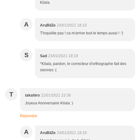
Kilala
A
AruBiiZe
24/01/2021 18:10
T'inquiète pas ! ca m'arrive tout le temps aussi ! :')
S
Sad
23/01/2021 18:18
*Kilala, pardon, le correcteur d'orthographe fait des
siennes :(
T
takahiro
21/01/2021 23:36
Joyeux Anniversaire Kilala :)
Répondre
A
AruBiiZe
24/01/2021 18:10