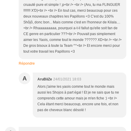
cruauté pure et simple ! ;p<br /> <br /> (Aru, tu ma FLINGUER
!!!!!!!! X'D)<br /> <br /> En tout cas, merci beaucoup pour ces
deux nouveaux chapitres les Papillons <3 C'est du 100%
Shôjô, donc bon... Mais comme c'est en l'honneur de Kilala....
<br /> Rhaaaaaaaaa, pourquoi a-t-il fallut qu'elle soit fan de
CE genre en particulier ???<br /> Pouvait pas simplement
aimer les Yaois, comme tout le monde ?????? XD<br /> <br />
De gros bisoux à toute la Team ^^<br /> Et encore merci pour
tout votre travail les Papillons <3
Répondre
A
AruBiiZe
24/01/2021 18:03
Alors j'aime les yaois comme tout le monde mais
aussi les Shojos à part égal ! Et je ne sais que tu ne
comprends cette amour mais je m'en fiche :) <br />
Cela étant merci beaucoup, encore une fois, et non
pas de cheveux blanc désolé !