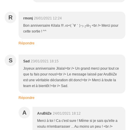
R
rmonj
26/01/2021 12:24
Bon anniversaire Kilala !!! ♪o<( ´∀｀)っ┌iii┐<br /> Merci pour
cette sortie ! ^^
Répondre
S
Sad
23/01/2021 18:15
Joyeux anniversaire Jilala!<br /> Un grand merci pour tout ce
que tu fais pour nous!<br /> Le message laissé par AruBiiZe
est une véritable déclaration dit donc!<br /> Merci à toute la
team et à bientôt !<br /> Sad.
Répondre
A
AruBiiZe
24/01/2021 18:12
Merci à toi ! Ca c'est sure ! Même si je sais qu'elle a
voulu m'embarrasser ... Au moins un peu ! <br />