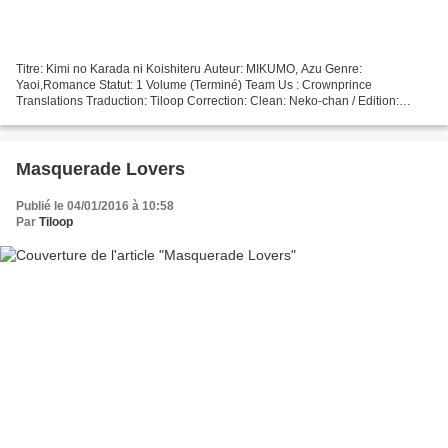
Titre: Kimi no Karada ni Koishiteru Auteur: MIKUMO, Azu Genre:
Yaoi,Romance Statut: 1 Volume (Terminé) Team Us : Crownprince
Translations Traduction: Tiloop Correction: Clean: Neko-chan / Edition:
Neko-chan ATTENTION: Ce projet traite de relation homosexuelle...
Masquerade Lovers
Publié le 04/01/2016 à 10:58
Par
Tiloop