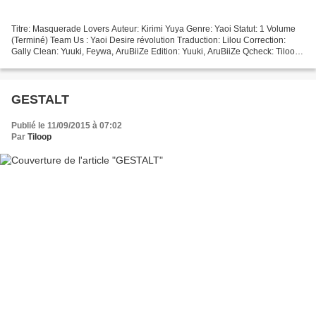
Titre: Masquerade Lovers Auteur: Kirimi Yuya Genre: Yaoi Statut: 1 Volume
(Terminé) Team Us : Yaoi Desire révolution Traduction: Lilou Correction:
Gally Clean: Yuuki, Feywa, AruBiiZe Edition: Yuuki, AruBiiZe Qcheck: Tiloop
ATTENTION: Ce projet traite...
GESTALT
Publié le 11/09/2015 à 07:02
Par
Tiloop