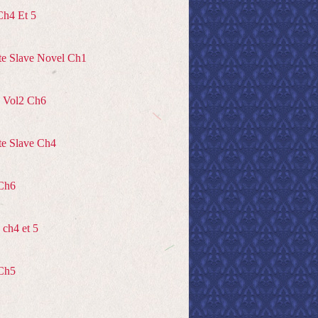
Ch4 Et 5
te Slave Novel Ch1
 Vol2 Ch6
te Slave Ch4
Ch6
ch4 et 5
Ch5