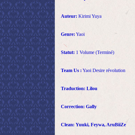
Auteur:
Kirimi Yuya
Genre:
Yaoi
Statut:
1 Volume (Terminé)
Team Us :
Yaoi Desire révolution
Traduction:
Lilou
Correction: Gally
Clean:
Yuuki, Feywa, AruBiiZe