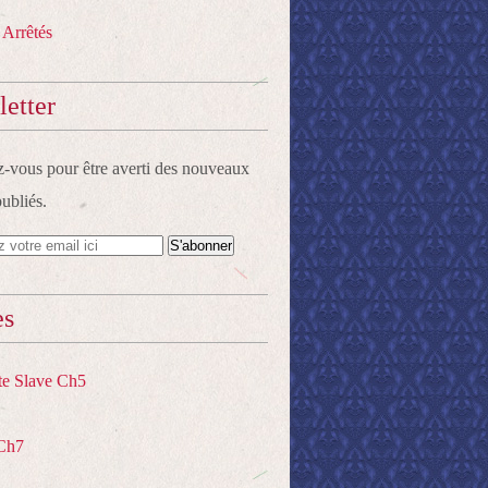
 Arrêtés
etter
vous pour être averti des nouveaux
publiés.
es
te Slave Ch5
Ch7