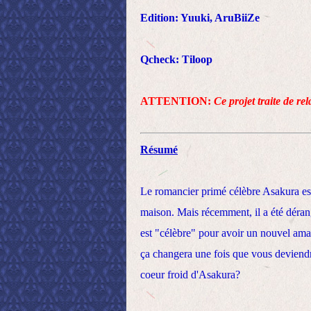
Edition: Yuuki, AruBiiZe
Qcheck: Tiloop
ATTENTION:
Ce projet traite de re
Résumé
Le romancier primé célèbre Asakura est
maison. Mais récemment, il a été déran
est "célèbre" pour avoir un nouvel ama
ça changera une fois que vous deviendr
coeur froid d'Asakura?