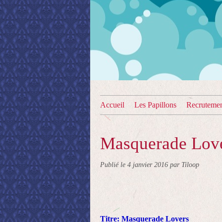
Accueil
Les Papillons
Recruteme
Masquerade Lov
Publié le
4 janvier 2016
par Tiloop
Titre:
Masquerade Lovers