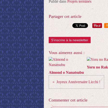
Publié dans
Projets terminés
Partager cet article
R
S'inscrire à la newsletter
Vous aimerez aussi :
Yoru no Ra
Almond o Nanatsubu
Joyeux Anniversaire Licchi !
Commenter cet article