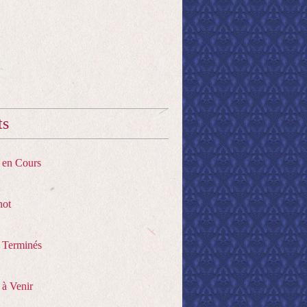
ts
s en Cours
hot
s Terminés
 à Venir