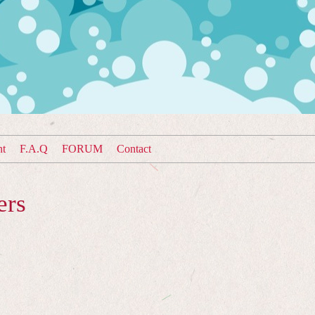
nt
F.A.Q
FORUM
Contact
ers