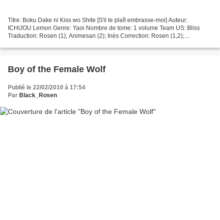
Titre: Boku Dake ni Kiss wo Shite [S'il te plaît embrasse-moi] Auteur:
ICHIJOU Lemon Genre: Yaoi Nombre de tome: 1 volume Team US: Bliss
Traduction: Rosen (1); Animesan (2); Inès Correction: Rosen (1,2);
Animesan Clean: Rosen (1); Ame Edition: Rosen (1);...
Boy of the Female Wolf
Publié le 22/02/2010 à 17:54
Par
Black_Rosen