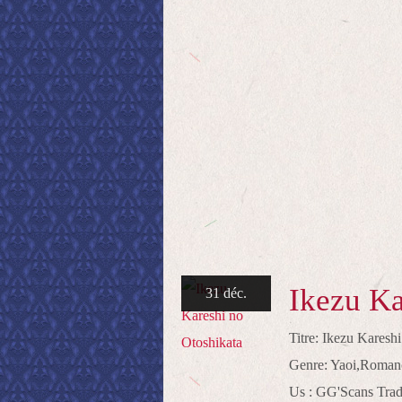
Ikezu Ka
31 déc.
Titre: Ikezu Kare
Genre: Yaoi,Roman
Us : GG'Scans Trad