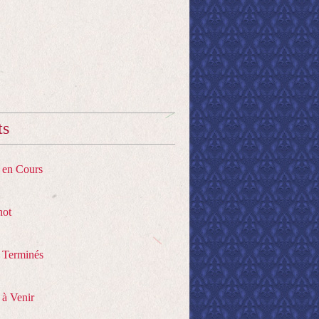
ts
s en Cours
hot
s Terminés
 à Venir