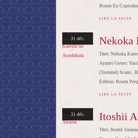
Rosen En Coproduc
LIRE LA SUITE
Nekoka K
31 déc.
Titre: Nekoka Kar
Ayane) Genre: Yaoi
(Terminé) Scans : B
Edition: Rosen Pre
LIRE LA SUITE
Itoshii 
31 déc.
Titre: Itoshii Ak