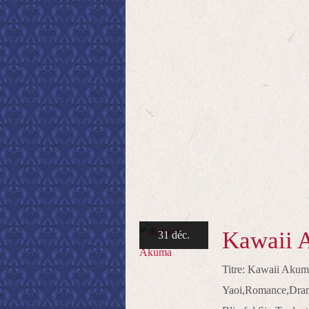
Kawaii 
31 déc.
Titre: Kawaii Ak
Yaoi,Romance,Dram