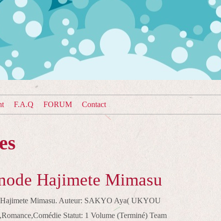
nt
F.A.Q
FORUM
Contact
es
node Hajimete Mimasu
de Hajimete Mimasu. Auteur: SAKYO Aya( UKYOU
i,Romance,Comédie Statut: 1 Volume (Terminé) Team