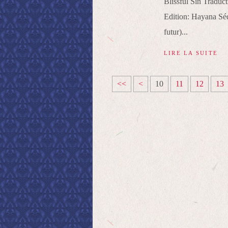
Blissful Sin Tradu
Edition: Hayana Séq
futur)...
LIRE LA SUITE
<<
<
10
11
12
13