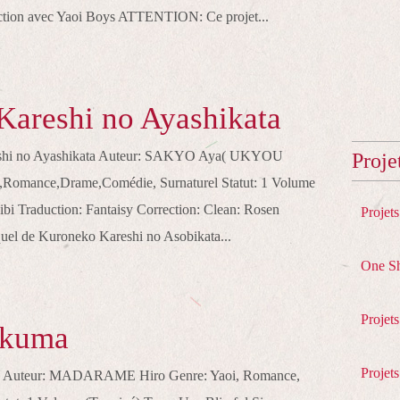
tion avec Yaoi Boys ATTENTION: Ce projet...
areshi no Ayashikata
eshi no Ayashikata Auteur: SAKYO Aya( UKYOU
Proje
,Romance,Drame,Comédie, Surnaturel Statut: 1 Volume
ibi Traduction: Fantaisy Correction: Clean: Rosen
Projet
quel de Kuroneko Kareshi no Asobikata...
One S
Projet
Akuma
Projets
uma Auteur: MADARAME Hiro Genre: Yaoi, Romance,