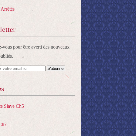
 Arrêtés
etter
vous pour être averti des nouveaux
publiés.
es
te Slave Ch5
Ch7