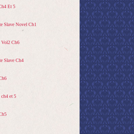
Ch4 Et 5
te Slave Novel Ch1
 Vol2 Ch6
te Slave Ch4
Ch6
ch4 et 5
Ch5