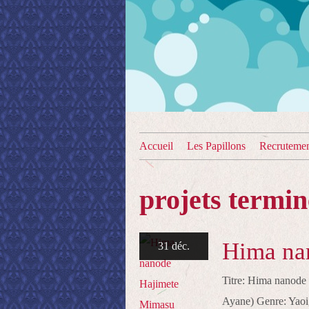
Accueil
Les Papillons
Recruteme
projets termin
Hima na
31 déc.
Titre: Hima nano
Ayane) Genre: Yao