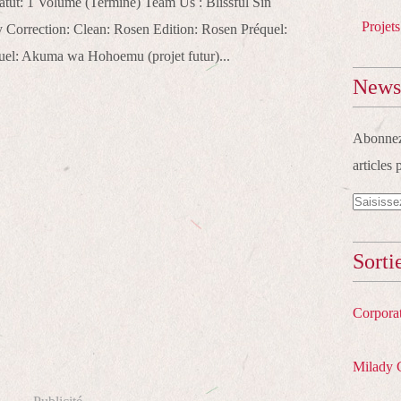
tut: 1 Volume (Terminé) Team Us : Blissful Sin
Projets
y Correction: Clean: Rosen Edition: Rosen Préquel:
l: Akuma wa Hohoemu (projet futur)...
Newsl
Abonnez-
articles 
Sorti
Corpora
Milady 