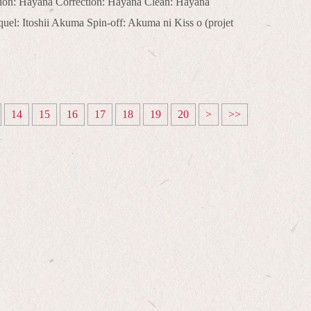
ction: Hayana Correction: Hayana Clean: Hayana
uel: Itoshii Akuma Spin-off: Akuma ni Kiss o (projet
14
15
16
17
18
19
20
>
>>