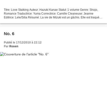
Titre: Love Stalking Auteur: Hazuki Kanae Statut: 1 volume Genre: Shojo,
Romance Traductrice: Yuma Correctrice: Camille Cleaneuse: Jeanne
Editrice: Lele/Silia Résumé: La vie de Mizuki est un gâchis. Elle est traquée
par un pervers qui lui laisse des messages...
No. 6
Publié le 17/12/2010 à 22:12
Par
Rosen