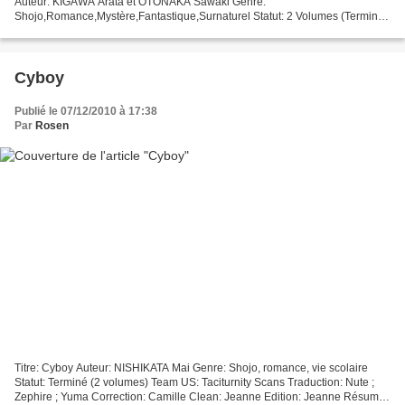
Auteur: KIGAWA Arata et OTONAKA Sawaki Genre:
Shojo,Romance,Mystère,Fantastique,Surnaturel Statut: 2 Volumes (Terminé)
Teams US: GGscan Traduction: Rosen Correction: - Clean: Rosen Edition:...
Cyboy
Publié le 07/12/2010 à 17:38
Par
Rosen
Titre: Cyboy Auteur: NISHIKATA Mai Genre: Shojo, romance, vie scolaire
Statut: Terminé (2 volumes) Team US: Taciturnity Scans Traduction: Nute ;
Zephire ; Yuma Correction: Camille Clean: Jeanne Edition: Jeanne Résumé