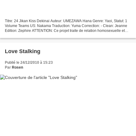
Titre: 24 Jikan Kiss Dekinai Auteur: UMEZAWA Hana Genre: Yaoi, Statut: 1
Volume Teams US: Nakama Traduction: Yuma Correction: - Clean: Jeanne
Edition: Zephire ATTENTION: Ce projet traite de relation homosexuelle et
peut contenir des scènes explicites....
Love Stalking
Publié le 24/12/2010 à 15:23
Par
Rosen