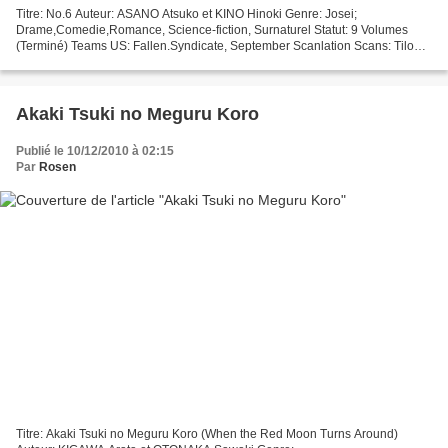
Titre: No.6 Auteur: ASANO Atsuko et KINO Hinoki Genre: Josei;
Drame,Comedie,Romance, Science-fiction, Surnaturel Statut: 9 Volumes
(Terminé) Teams US: Fallen.Syndicate, September Scanlation Scans: Tiloop
Traduction: Tiloop Correction: Rosen Clean: Rosen...
Akaki Tsuki no Meguru Koro
Publié le 10/12/2010 à 02:15
Par
Rosen
Titre: Akaki Tsuki no Meguru Koro (When the Red Moon Turns Around)