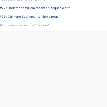
#27 : Christophe Willem raconte "Jacques a dit"
#26 : Chimène Badi raconte "Entre nous"
#25 : Indochine raconte "3e sexe"
#24 : Zaho raconte "C'est chelou"
#23 : Patrick Bruel raconte "Au café des délices"
#22 : Kyo raconte "Le chemin"
#21 : Nolwenn Leroy raconte "Cassé"
#20 : Patrick Hernandez raconte "Born to be alive"
#19 : Lorie raconte "Près de moi"
#18 : Michael Jones raconte "A nos actes manqués" (avec Jean-Jacque
#17 : Khaled raconte "Aïcha"
#16 : Corneille raconte "Parce qu'on vient de loin"