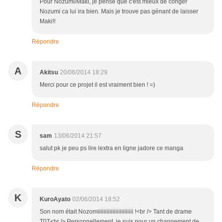
Pour Nozumi/Maki, je pense que c'est mieux de coriger
Nozumi ca lui ira bien. Mais je trouve pas génant de laisser
Maki!!
Répondre
A
Akitsu
20/06/2014 18:29
Merci pour ce projet il est vraiment bien ! =)
Répondre
S
sam
13/06/2014 21:57
salut pk je peu ps lire lextra en ligne jadore ce manga
Répondre
K
KuroAyato
02/06/2014 18:52
Son nom était Nozomiiiiiiiiiiiiiiiiiiiiiiii !<br /> Tant de drame
T0T<br /> Personnellement, je suis pour un changement de