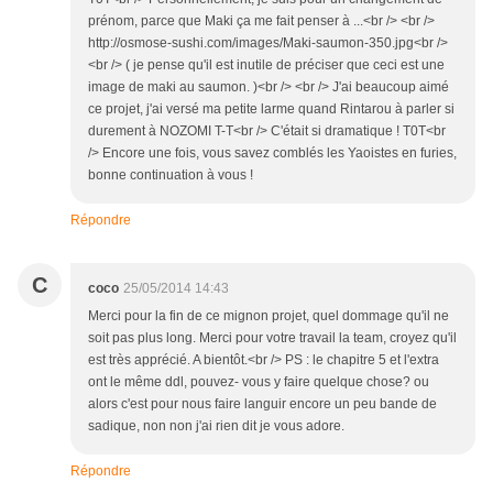
prénom, parce que Maki ça me fait penser à ...<br /> <br />
http://osmose-sushi.com/images/Maki-saumon-350.jpg<br />
<br /> ( je pense qu'il est inutile de préciser que ceci est une
image de maki au saumon. )<br /> <br /> J'ai beaucoup aimé
ce projet, j'ai versé ma petite larme quand Rintarou à parler si
durement à NOZOMI T-T<br /> C'était si dramatique ! T0T<br
/> Encore une fois, vous savez comblés les Yaoistes en furies,
bonne continuation à vous !
Répondre
C
coco
25/05/2014 14:43
Merci pour la fin de ce mignon projet, quel dommage qu'il ne
soit pas plus long. Merci pour votre travail la team, croyez qu'il
est très apprécié. A bientôt.<br /> PS : le chapitre 5 et l'extra
ont le même ddl, pouvez- vous y faire quelque chose? ou
alors c'est pour nous faire languir encore un peu bande de
sadique, non non j'ai rien dit je vous adore.
Répondre