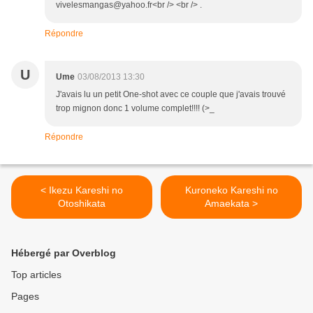
vivelesmangas@yahoo.fr<br /> <br /> .
Répondre
U
Ume
03/08/2013 13:30
J'avais lu un petit One-shot avec ce couple que j'avais trouvé
trop mignon donc 1 volume complet!!!! (>_
Répondre
< Ikezu Kareshi no
Kuroneko Kareshi no
Otoshikata
Amaekata >
Hébergé par Overblog
Top articles
Pages