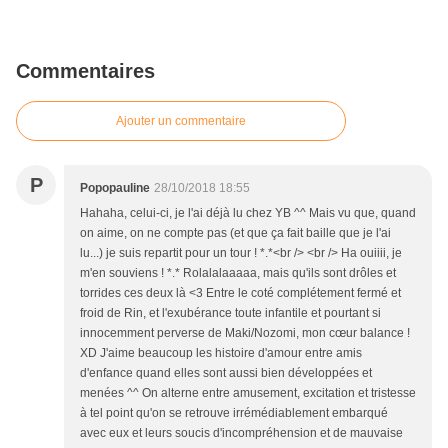
Commentaires
Ajouter un commentaire
P
Popopauline
28/10/2018 18:55
Hahaha, celui-ci, je l'ai déjà lu chez YB ^^ Mais vu que, quand
on aime, on ne compte pas (et que ça fait baille que je l'ai
lu...) je suis repartit pour un tour ! *.*<br /> <br /> Ha ouiiii, je
m'en souviens ! *.* Rolalalaaaaa, mais qu'ils sont drôles et
torrides ces deux là <3 Entre le coté complétement fermé et
froid de Rin, et l'exubérance toute infantile et pourtant si
innocemment perverse de Maki/Nozomi, mon cœur balance !
XD J'aime beaucoup les histoire d'amour entre amis
d'enfance quand elles sont aussi bien développées et
menées ^^ On alterne entre amusement, excitation et tristesse
à tel point qu'on se retrouve irrémédiablement embarqué
avec eux et leurs soucis d'incompréhension et de mauvaise