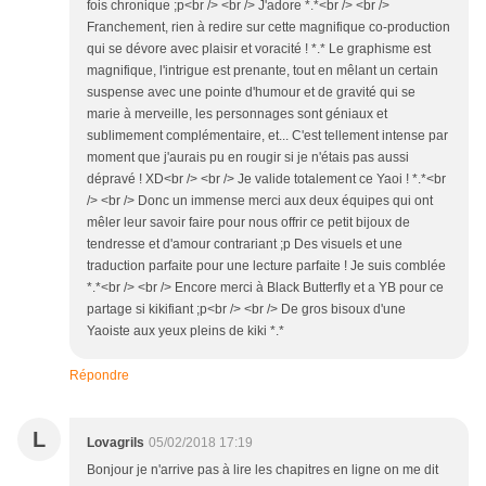
fois chronique ;p<br /> <br /> J'adore *.*<br /> <br />
Franchement, rien à redire sur cette magnifique co-production
qui se dévore avec plaisir et voracité ! *.* Le graphisme est
magnifique, l'intrigue est prenante, tout en mêlant un certain
suspense avec une pointe d'humour et de gravité qui se
marie à merveille, les personnages sont géniaux et
sublimement complémentaire, et... C'est tellement intense par
moment que j'aurais pu en rougir si je n'étais pas aussi
dépravé ! XD<br /> <br /> Je valide totalement ce Yaoi ! *.*<br
/> <br /> Donc un immense merci aux deux équipes qui ont
mêler leur savoir faire pour nous offrir ce petit bijoux de
tendresse et d'amour contrariant ;p Des visuels et une
traduction parfaite pour une lecture parfaite ! Je suis comblée
*.*<br /> <br /> Encore merci à Black Butterfly et a YB pour ce
partage si kikifiant ;p<br /> <br /> De gros bisoux d'une
Yaoiste aux yeux pleins de kiki *.*
Répondre
L
Lovagrils
05/02/2018 17:19
Bonjour je n'arrive pas à lire les chapitres en ligne on me dit