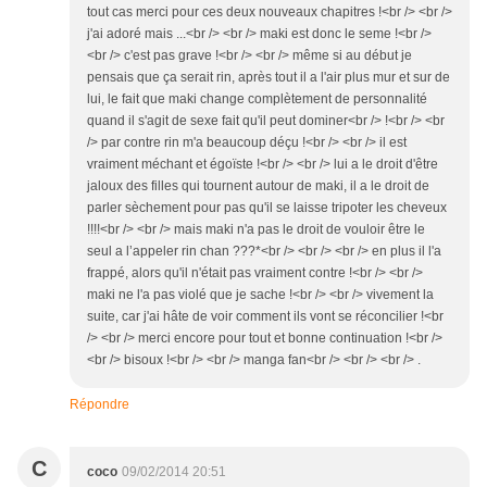
tout cas merci pour ces deux nouveaux chapitres !<br /> <br />
j'ai adoré mais ...<br /> <br /> maki est donc le seme !<br />
<br /> c'est pas grave !<br /> <br /> même si au début je
pensais que ça serait rin, après tout il a l'air plus mur et sur de
lui, le fait que maki change complètement de personnalité
quand il s'agit de sexe fait qu'il peut dominer<br /> !<br /> <br
/> par contre rin m'a beaucoup déçu !<br /> <br /> il est
vraiment méchant et égoïste !<br /> <br /> lui a le droit d'être
jaloux des filles qui tournent autour de maki, il a le droit de
parler sèchement pour pas qu'il se laisse tripoter les cheveux
!!!!<br /> <br /> mais maki n'a pas le droit de vouloir être le
seul a l’appeler rin chan ???*<br /> <br /> <br /> en plus il l'a
frappé, alors qu'il n'était pas vraiment contre !<br /> <br />
maki ne l'a pas violé que je sache !<br /> <br /> vivement la
suite, car j'ai hâte de voir comment ils vont se réconcilier !<br
/> <br /> merci encore pour tout et bonne continuation !<br />
<br /> bisoux !<br /> <br /> manga fan<br /> <br /> <br /> .
Répondre
C
coco
09/02/2014 20:51