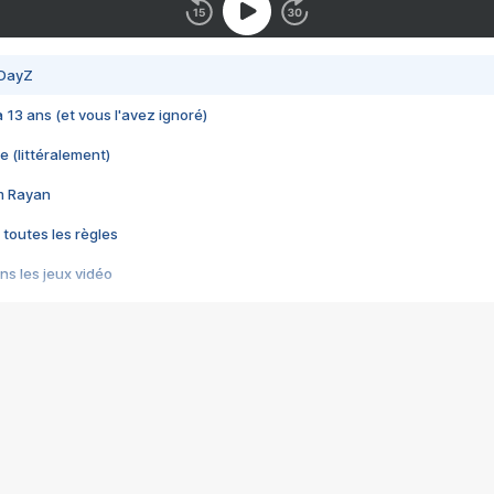
 DayZ
 a 13 ans (et vous l'avez ignoré)
e (littéralement)
im Rayan
 toutes les règles
s les jeux vidéo
us choquant de Rockstar ? - Le scandale BULLY
e plus moche de Steam
du RÊVE tourne au CAUCHEMAR
pendant 8 heures
it… à tort