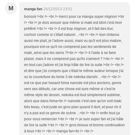
M
manga fan
26/12/2013 23:51
bonsoir !<br /> <br /> merci pour ce manga super mignon !<br
/> <br /> je dois avouer que même si maki est idiot c'est mon
préféré !<br /> <br /> il est trop mignon, et il fait des truc
cochon comme si c'était naturel ...<br /> <br /> bon rintarou
aussi me plait, je l'adore aussi, mais vu qu'il est plus mature,
pourquoi est-ce qu'il ne comprend pas les sentiments de
maki, ainsi que les siens ?!<br /> <br /> il l'aide à se faire
plaisir, mais il ne comprend pas qu'ils s'aiment ? !<br /> <br />
en tout cas j'adore et j'ai trop hâte de lire la suite !<br /> <br />
et dire que j'ai compris que c'était le même auteur lorsque j'ai
vu la couverture du tome 3 de nekoka danshi ...<br /> <br />
est-ce que par hasard hima nanode est plus anciens, genre
vers ses débuts, car une chose est sure même si c'est le
même style de dessin, nekoka est tout simplement sublime,
alors que dans hima<br /> nanode c'est rare qu'on voit maki
très beau, c'est juste en gros plan quand il dort, et pour rin il
n'y a pas eut ce genre de scène ...<br /> <br /> enfin tout ça
pour vous remercier !<br /> <br /> je suis super fan et j'ai hâte
de lire la suite !<br /> <br /> gros bisoux et bonne continuation
à tous !<br /> <br /> manga fan<br /> <br />