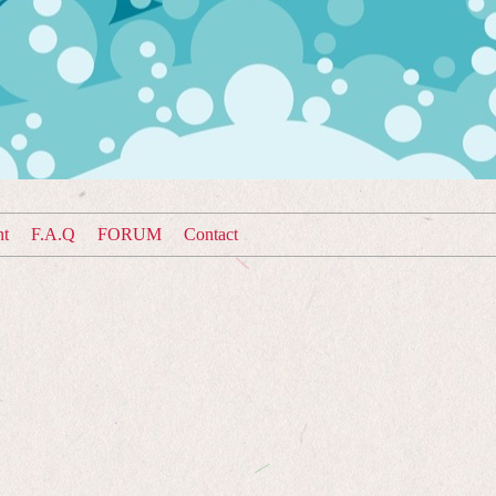
nt
F.A.Q
FORUM
Contact