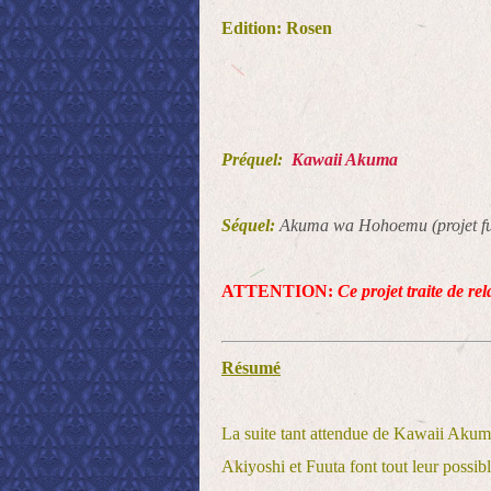
Edition: Rosen
Préquel:
Kawaii Akuma
Séquel:
Akuma wa Hohoemu (projet fu
ATTENTION:
Ce projet traite de re
Résumé
La suite tant attendue de Kawaii Akum
Akiyoshi et Fuuta font tout leur possi