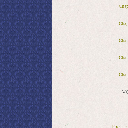
Cha
Cha
Cha
Cha
Cha
V
Projet T