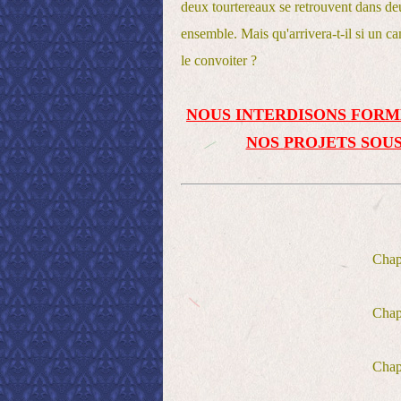
deux tourtereaux se retrouvent dans deu
ensemble. Mais qu'arrivera-t-il si un 
le convoiter ?
NOUS INTERDISONS FORM
NOS PROJETS SOUS
Cha
Cha
Cha