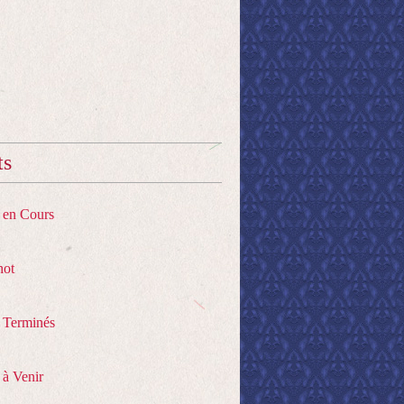
ts
s en Cours
hot
s Terminés
 à Venir