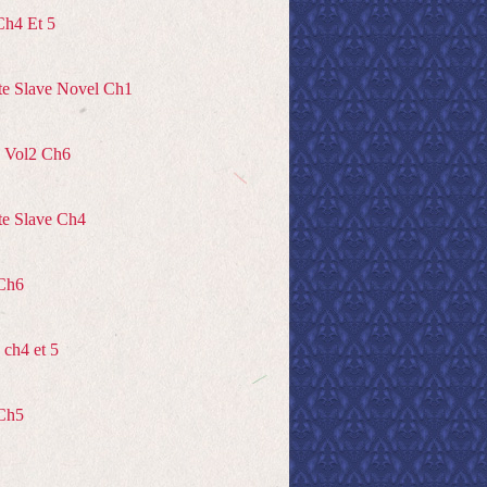
Ch4 Et 5
te Slave Novel Ch1
 Vol2 Ch6
te Slave Ch4
Ch6
ch4 et 5
Ch5