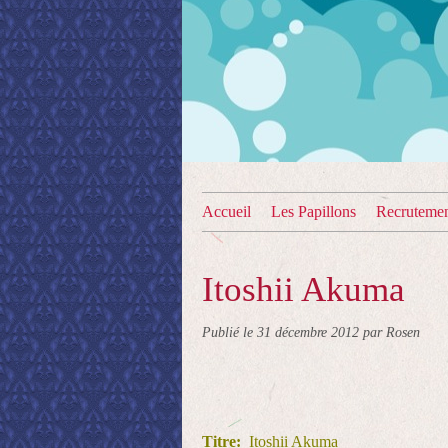
Accueil
Les Papillons
Recruteme
Itoshii Akuma
Publié le
31 décembre 2012
par Rosen
Titre:
Itoshii Akuma