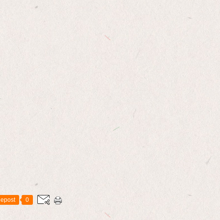
epost
0