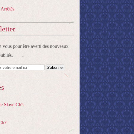
 Arrêtés
etter
vous pour être averti des nouveaux
publiés.
es
te Slave Ch5
Ch7