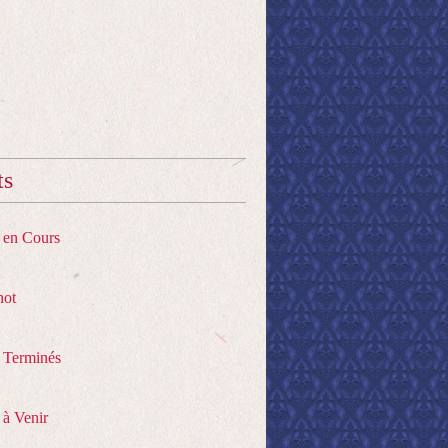
ts
s en Cours
hot
s Terminés
 à Venir