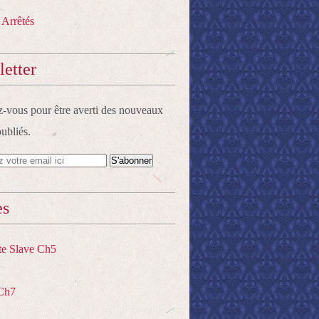
 Arrêtés
etter
vous pour être averti des nouveaux
publiés.
es
te Slave Ch5
Ch7