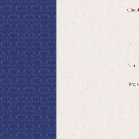
Chap
1ere 
Proje