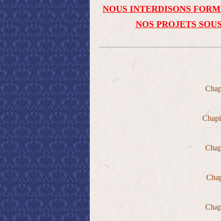
NOUS INTERDISONS FORM
NOS PROJETS SOUS
Cha
Chap
Cha
Cha
Cha