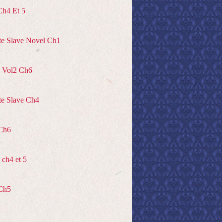
Ch4 Et 5
te Slave Novel Ch1
 Vol2 Ch6
te Slave Ch4
Ch6
ch4 et 5
Ch5