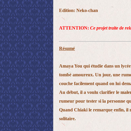
Edition: Neko-chan
ATTENTION:
Ce projet traite de re
Résumé
Amaya You qui étudie dans un lycée 
tombé amoureux. Un jour, une rumeu
couche facilement quand on lui dem
Au début, il a voulu clarifier le male
rumeur pour tester si la personne qu
Quand Chiaki le remarque enfin, il r
solitaire.