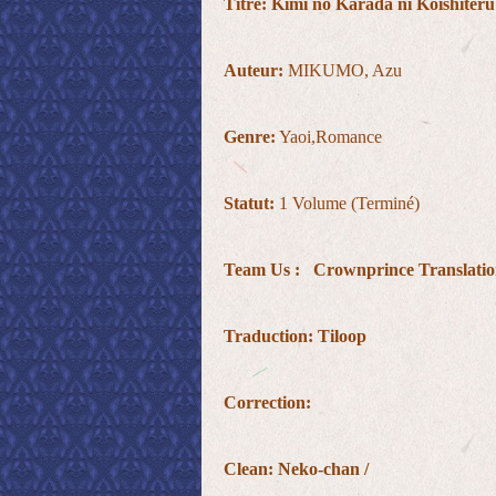
Titre:
Kimi no Karada ni Koishiteru
Auteur:
MIKUMO, Azu
Genre:
Yaoi,Romance
Statut:
1 Volume (Terminé)
Team Us :
Crownprince Translatio
Traduction:
Tiloop
Correction:
Clean:
Neko-chan /