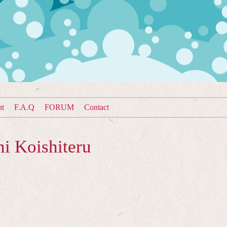
nt
F.A.Q
FORUM
Contact
i Koishiteru