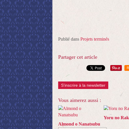
Publié dans
Projets terminés
Partager cet article
R
S'inscrire à la newsletter
Vous aimerez aussi :
Yoru no Ra
Almond o Nanatsubu