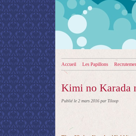
Accueil
Les Papillons
Recruteme
Kimi no Karada n
Publié le
2 mars 2016
par Tiloop