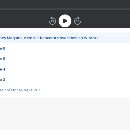
bey Maguire, c'est lui ! Rencontre avec Damien Witecka
e 6
e 5
e 4
e 3
s créatrices de la VF !
e 2
e 1
e Mektoub My Love arrive enfin ! Rencontre avec Shaïn Boumedine et Sal