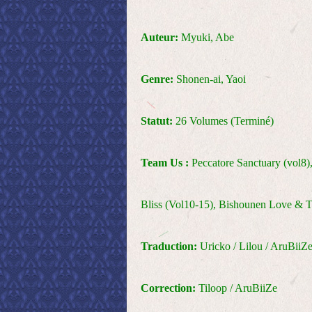
Auteur:
Myuki, Abe
Genre:
Shonen-ai, Yaoi
Statut:
26 Volumes (Terminé)
Team Us :
Peccatore Sanctuary (vol8)
Bliss (Vol10-15), Bishounen Love & 
Traduction:
Uricko / Lilou / AruBiiZ
Correction:
Tiloop / AruBiiZe