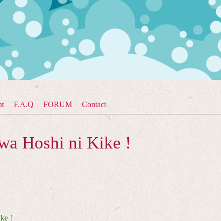
nt
F.A.Q
FORUM
Contact
wa Hoshi ni Kike !
ke !