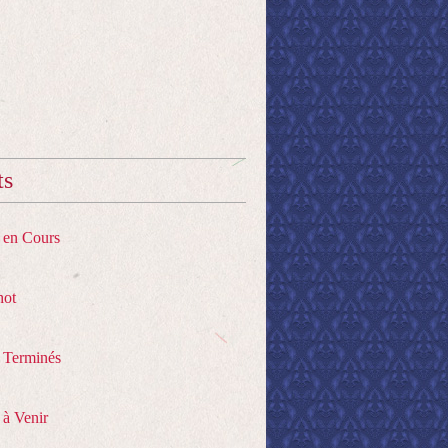
ts
s en Cours
hot
s Terminés
 à Venir