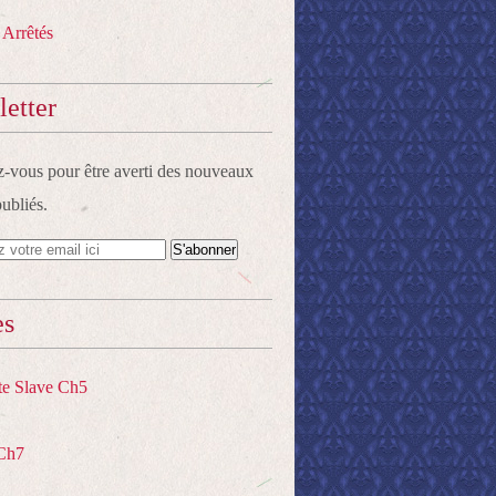
 Arrêtés
etter
vous pour être averti des nouveaux
publiés.
es
te Slave Ch5
Ch7