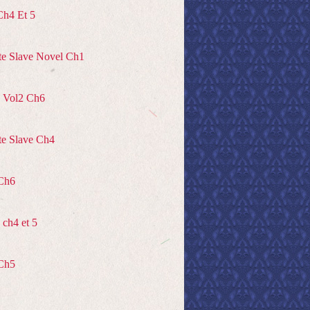
Ch4 Et 5
te Slave Novel Ch1
 Vol2 Ch6
te Slave Ch4
Ch6
ch4 et 5
Ch5