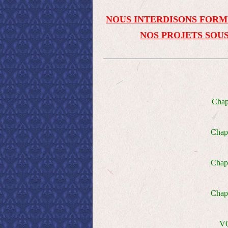
NOUS INTERDISONS FORM
NOS PROJETS SOUS
Cha
Cha
Chapi
Chap
V