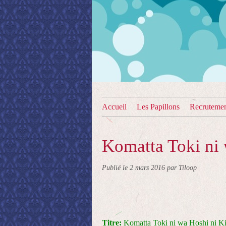
Accueil
Les Papillons
Recruteme
Komatta Toki ni 
Publié le
2 mars 2016
par Tiloop
Titre:
Komatta Toki ni wa Hoshi ni Ki