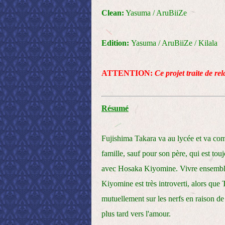
Clean:
Yasuma / AruBiiZe
Edition:
Yasuma / AruBiiZe / Kilala
ATTENTION:
Ce projet traite de re
Résumé
Fujishima Takara va au lycée et va com
famille, sauf pour son père, qui est tou
avec Hosaka Kiyomine. Vivre ensemble n
Kiyomine est très introverti, alors que 
mutuellement sur les nerfs en raison de 
plus tard vers l'amour.