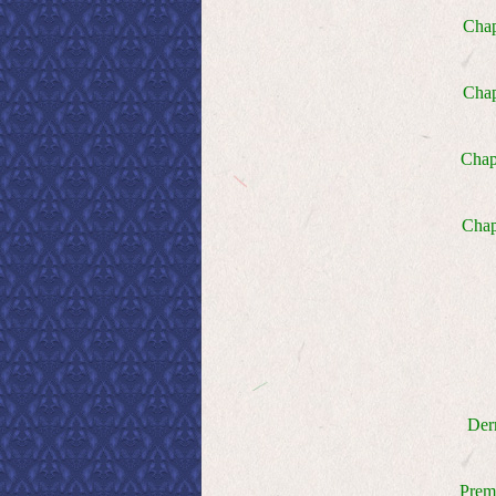
Chap
Chap
Chap
Chap
Der
Premi