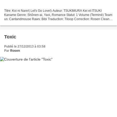
Titre: Koi ni Nare!( Let's Go Love!) Auteur: TSUKIMURA Kei et ITSUKI
Kaname Genre: Shônen-ai, Yaoi, Romance Statut: 1 Volume (Terminé) Team
us: Cantandmouse Raws: Bibi Traduction: Tiloop Correction: Rosen Clean:
Rosen Edition: Rosen ATTENTION: Ce projet...
Toxic
Publié le 27/12/2013 à 03:58
Par
Rosen