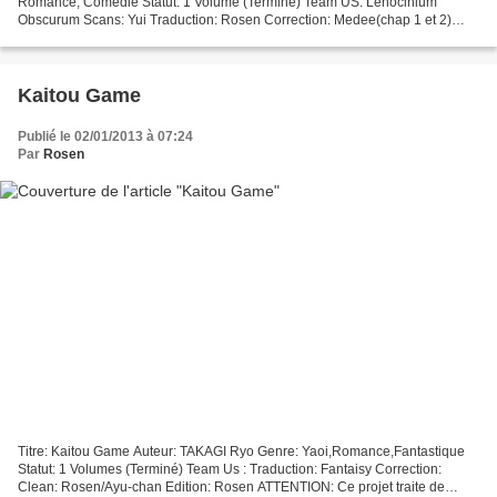
Romance, Comédie Statut: 1 Volume (Terminé) Team US: Lenocinium
Obscurum Scans: Yui Traduction: Rosen Correction: Medee(chap 1 et 2)
Clean: Amecie Edition: Amecie ATTENTION: Ce projet traite...
Kaitou Game
Publié le 02/01/2013 à 07:24
Par
Rosen
Titre: Kaitou Game Auteur: TAKAGI Ryo Genre: Yaoi,Romance,Fantastique
Statut: 1 Volumes (Terminé) Team Us : Traduction: Fantaisy Correction:
Clean: Rosen/Ayu-chan Edition: Rosen ATTENTION: Ce projet traite de