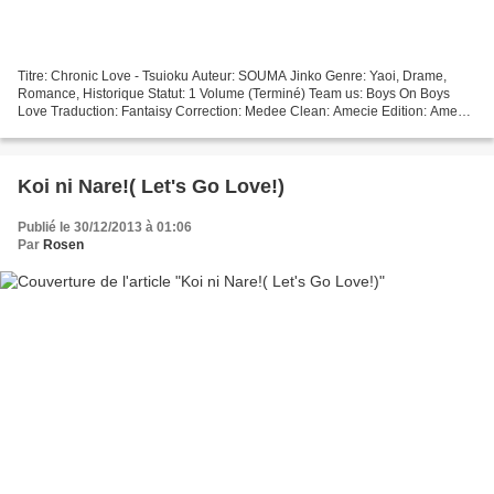
Titre: Chronic Love - Tsuioku Auteur: SOUMA Jinko Genre: Yaoi, Drame,
Romance, Historique Statut: 1 Volume (Terminé) Team us: Boys On Boys
Love Traduction: Fantaisy Correction: Medee Clean: Amecie Edition: Amecie
ATTENTION: Ce projet traite de relation...
Koi ni Nare!( Let's Go Love!)
Publié le 30/12/2013 à 01:06
Par
Rosen