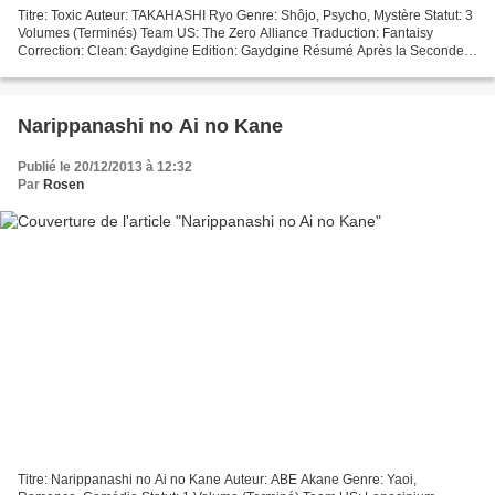
Titre: Toxic Auteur: TAKAHASHI Ryo Genre: Shôjo, Psycho, Mystère Statut: 3
Volumes (Terminés) Team US: The Zero Alliance Traduction: Fantaisy
Correction: Clean: Gaydgine Edition: Gaydgine Résumé Après la Seconde
Guerre Mondiale, le Führer a mis en place...
Narippanashi no Ai no Kane
Publié le 20/12/2013 à 12:32
Par
Rosen
Titre: Narippanashi no Ai no Kane Auteur: ABE Akane Genre: Yaoi,