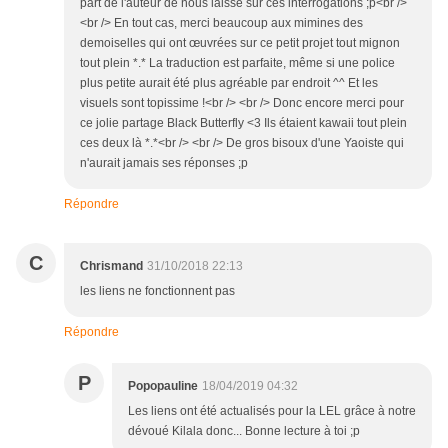
part de l'auteur de nous laissé sur ces interrogations ;p<br />
<br /> En tout cas, merci beaucoup aux mimines des
demoiselles qui ont œuvrées sur ce petit projet tout mignon
tout plein *.* La traduction est parfaite, même si une police
plus petite aurait été plus agréable par endroit ^^ Et les
visuels sont topissime !<br /> <br /> Donc encore merci pour
ce jolie partage Black Butterfly <3 Ils étaient kawaii tout plein
ces deux là *.*<br /> <br /> De gros bisoux d'une Yaoiste qui
n'aurait jamais ses réponses ;p
Répondre
C
Chrismand
31/10/2018 22:13
les liens ne fonctionnent pas
Répondre
P
Popopauline
18/04/2019 04:32
Les liens ont été actualisés pour la LEL grâce à notre
dévoué Kilala donc... Bonne lecture à toi ;p