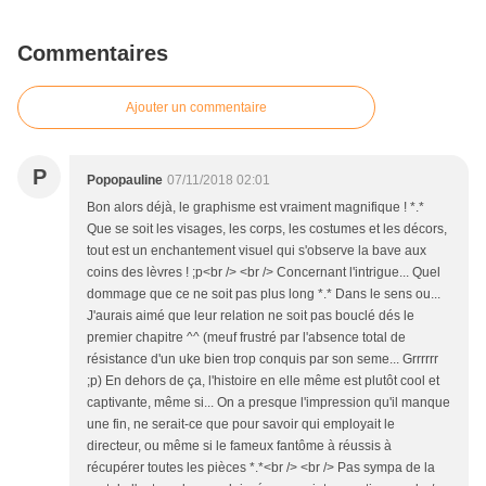
Commentaires
Ajouter un commentaire
P
Popopauline
07/11/2018 02:01
Bon alors déjà, le graphisme est vraiment magnifique ! *.*
Que se soit les visages, les corps, les costumes et les décors,
tout est un enchantement visuel qui s'observe la bave aux
coins des lèvres ! ;p<br /> <br /> Concernant l'intrigue... Quel
dommage que ce ne soit pas plus long *.* Dans le sens ou...
J'aurais aimé que leur relation ne soit pas bouclé dés le
premier chapitre ^^ (meuf frustré par l'absence total de
résistance d'un uke bien trop conquis par son seme... Grrrrrr
;p) En dehors de ça, l'histoire en elle même est plutôt cool et
captivante, même si... On a presque l'impression qu'il manque
une fin, ne serait-ce que pour savoir qui employait le
directeur, ou même si le fameux fantôme à réussis à
récupérer toutes les pièces *.*<br /> <br /> Pas sympa de la