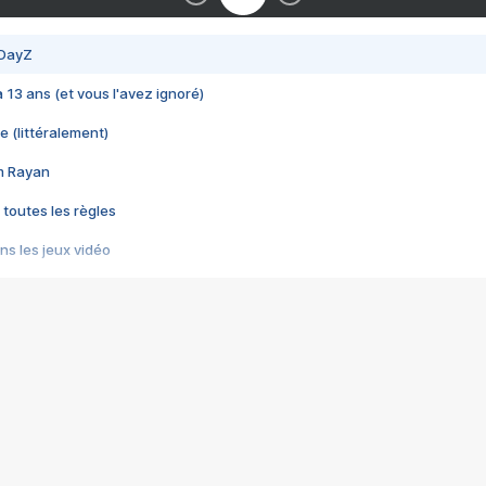
 DayZ
 a 13 ans (et vous l'avez ignoré)
e (littéralement)
im Rayan
 toutes les règles
s les jeux vidéo
us choquant de Rockstar ? - Le scandale BULLY
e plus moche de Steam
du RÊVE tourne au CAUCHEMAR
pendant 8 heures
it… à tort
umiliés par un jeu vidéo