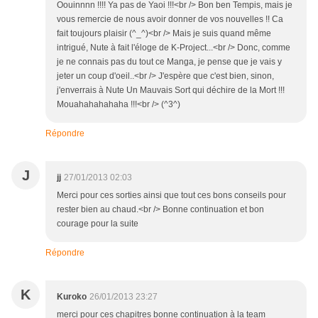
Oouinnnn !!!! Ya pas de Yaoi !!!<br /> Bon ben Tempis, mais je
vous remercie de nous avoir donner de vos nouvelles !! Ca
fait toujours plaisir (^_^)<br /> Mais je suis quand même
intrigué, Nute à fait l'éloge de K-Project...<br /> Donc, comme
je ne connais pas du tout ce Manga, je pense que je vais y
jeter un coup d'oeil..<br /> J'espère que c'est bien, sinon,
j'enverrais à Nute Un Mauvais Sort qui déchire de la Mort !!!
Mouahahahahaha !!!<br /> (^3^)
Répondre
J
jj
27/01/2013 02:03
Merci pour ces sorties ainsi que tout ces bons conseils pour
rester bien au chaud.<br /> Bonne continuation et bon
courage pour la suite
Répondre
K
Kuroko
26/01/2013 23:27
merci pour ces chapitres bonne continuation à la team