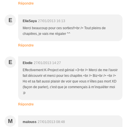
Répondre
E
EliaSaya
27/01/2013 16:13
Merci beaucoup pour ces sorties!!<br /> Tout pleins de
chapitres, je vais me régaler ^^
Répondre
E
Elodie
27/01/2013 14:27
Effectivement K-Project est génial =3<br /> Merci de me l'avoir
fait découvrir et merci pour les chapitre.<br /> Biz<br /> <br />
Ho et sa fait aussi plaisir de voir que vous n’êtes pas mort XD
(façon de parler), c'est que je commençais à m’inquiéter moi
:p
Répondre
M
malouss
27/01/2013 08:48