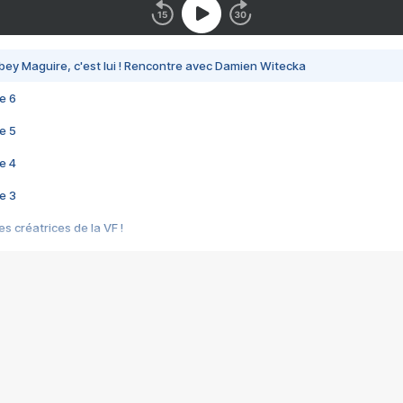
bey Maguire, c'est lui ! Rencontre avec Damien Witecka
e 6
e 5
e 4
e 3
s créatrices de la VF !
e 2
e 1
e Mektoub My Love arrive enfin ! Rencontre avec Shaïn Boumedine et Sal
i : après Toni en famille
elle réalise le bouleversant Dites lui que je l'aime