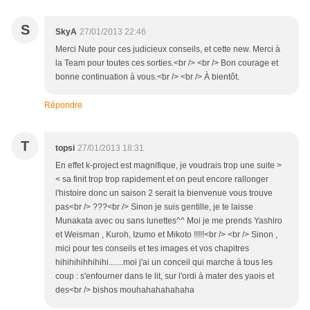
S
SkyA
27/01/2013 22:46
Merci Nute pour ces judicieux conseils, et cette new. Merci à
la Team pour toutes ces sorties.<br /> <br /> Bon courage et
bonne continuation à vous.<br /> <br /> À bientôt.
Répondre
T
topsi
27/01/2013 18:31
En effet k-project est magnifique, je voudrais trop une suite >
< sa finit trop trop rapidement et on peut encore rallonger
l'histoire donc un saison 2 serait la bienvenue vous trouve
pas<br /> ???<br /> Sinon je suis gentille, je te laisse
Munakata avec ou sans lunettes^^ Moi je me prends Yashiro
et Weisman , Kuroh, Izumo et Mikoto !!!!!<br /> <br /> Sinon ,
mici pour tes conseils et tes images et vos chapitres
hihihihihhihihi.......moi j'ai un conceil qui marche à tous les
coup : s'enfourner dans le lit, sur l'ordi à mater des yaois et
des<br /> bishos mouhahahahahaha