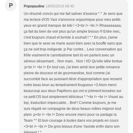
P
Popopauline
18/05/2019 08:40
Un résumé concis qui me fait saliver d'avance *.* Je sens que
ma lecture d'OS Yaoi s'annonce orgasmique pour mes petits
yeux en grand manque de kiki ! <3<br /> <br /> Rhaaaaaaaa,
ça fait du bien de voir plus qu'un simple bisous !!! Entre mec,
c'est toujours chaud et torride à souhait ! *.* En plus, j'aime
bien que le sexe se marie aussi bien avec la bouffe sans que
ça ne soit trop indigeste ;p Par contre... Leur conversation qui
frôle vraiment le cannibalisme tant ils en parlent avec un
sérieux désarmant... Non mais... Non ! XD Qu'elle idée tordue
;p<br /> <br /> En tout cas, j'ai bien aimé leur petite romance
pleine de douceur et de gourmandise, tout comme j'ai
succombé face au puissant désir d'appropriation que ressent
notre beau brun au tempérament fougueux <3 Alors merci
beaucoup aux deux Papillons qui ont si joliment bossées sur
ce petit OS tout simplement délicieux *.*<br /> <br /> Visuel au
top, traduction impeccable... Bref ! Comme toujours, je me
suis régalé en compagnie de deux beaux mâles mignon tout
plein ;p<br /> <br /> Donc encore merci pour ce partage la
Team ^^ Et bon courage à toutes dans vos projets en cours
<3<br /> <br /> De gros bisoux d'une Yaoiste enfin dans son
élément *.*