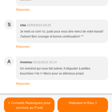
Répondre
S
shia
02/04/2015 00:20
Je mets ce com' ici, juste pour vous dire merci de votre travail!
J'adore! Bon courage et bonne continuation! ^^
Répondre
A
Annetou
01/11/2013 16:14
Un oneshot qui vous fait saliver. A déguster à petites
bouchées !<br /> Merci pour ce délicieux projet.
Répondre
< Conseils Nutesques pour
Hatsukoi ni Kisu >
survivre au Froid