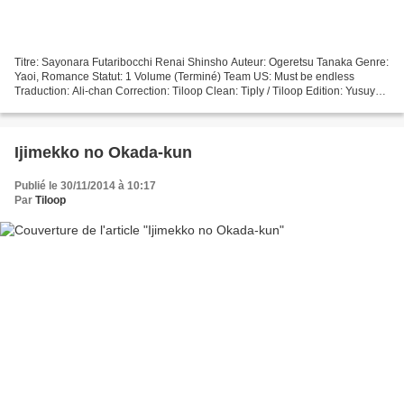
Titre: Sayonara Futaribocchi Renai Shinsho Auteur: Ogeretsu Tanaka Genre:
Yaoi, Romance Statut: 1 Volume (Terminé) Team US: Must be endless
Traduction: Ali-chan Correction: Tiloop Clean: Tiply / Tiloop Edition: Yusuyu /
Tiloop Q-check : Tiloop ATTENTION:...
Ijimekko no Okada-kun
Publié le 30/11/2014 à 10:17
Par
Tiloop