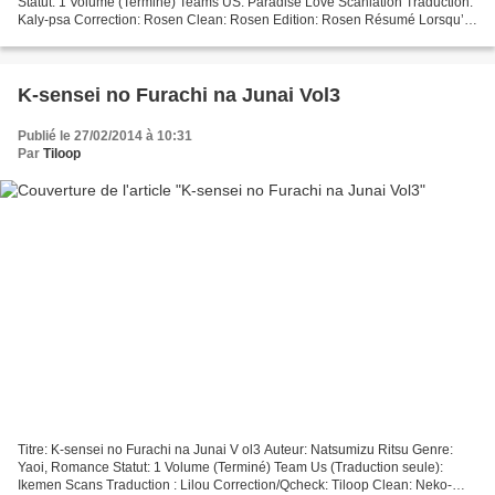
Statut: 1 Volume (Terminé) Teams US: Paradise Love Scanlation Traduction:
Kaly-psa Correction: Rosen Clean: Rosen Edition: Rosen Résumé Lorsqu’il
y a de la noirceur dans votre cœur,...
K-sensei no Furachi na Junai Vol3
Publié le 27/02/2014 à 10:31
Par
Tiloop
Titre: K-sensei no Furachi na Junai V ol3 Auteur: Natsumizu Ritsu Genre:
Yaoi, Romance Statut: 1 Volume (Terminé) Team Us (Traduction seule):
Ikemen Scans Traduction : Lilou Correction/Qcheck: Tiloop Clean: Neko-