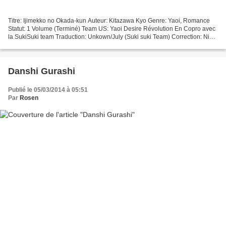
Titre: Ijimekko no Okada-kun Auteur: Kitazawa Kyo Genre: Yaoi, Romance
Statut: 1 Volume (Terminé) Team US: Yaoi Desire Révolution En Copro avec
la SukiSuki team Traduction: Unkown/July (Suki suki Team) Correction: Ninth
(Suki suki Team) Clean: Yasuma...
Danshi Gurashi
Publié le 05/03/2014 à 05:51
Par
Rosen