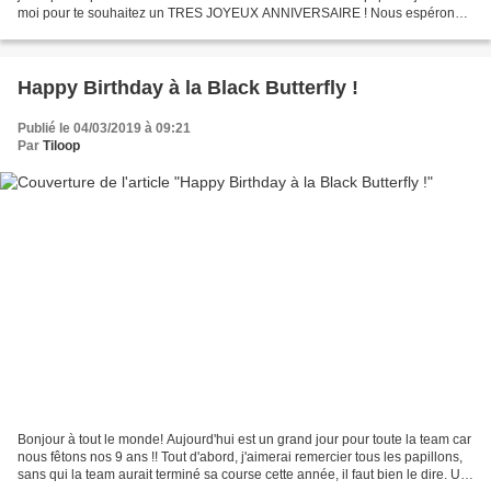
moi pour te souhaitez un TRES JOYEUX ANNIVERSAIRE ! Nous espérons
que tu as passé une belle journée...
Happy Birthday à la Black Butterfly !
Publié le 04/03/2019 à 09:21
Par
Tiloop
Bonjour à tout le monde! Aujourd'hui est un grand jour pour toute la team car
nous fêtons nos 9 ans !! Tout d'abord, j'aimerai remercier tous les papillons,
sans qui la team aurait terminé sa course cette année, il faut bien le dire. Un