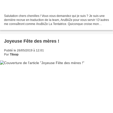
Salutation chers chenilles ! Vous vous demandez qui je suis ? Je suis une
dernière recrue en traduction de la team, AruBiiZe pour vous servir ! D’autres
me connaîtront comme AruBiiZe La Tentatrice. Quiconque croise mon
chemin, trépasse à la tentation...
Joyeuse Fête des mères !
Publié le 26/05/2019 à 12:01
Par
Tiloop