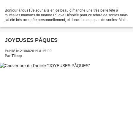
Bonjour à tous ! Je souhaite en ce beau dimanche une très belle fête à
toutes les mamans du monde ! *Love Désolée pour ce retard de sorties mais
j'ai été très occupée personnellement, et donc du coup, pas de sorties. Mais
les papillons ont bien travaillé...
JOYEUSES PÂQUES
Publié le 21/04/2019 à 15:00
Par
Tiloop