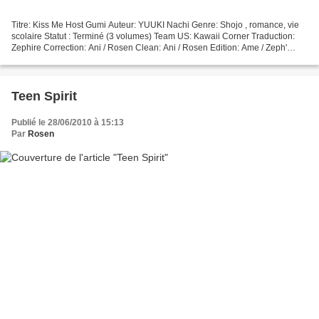
Titre: Kiss Me Host Gumi Auteur: YUUKI Nachi Genre: Shojo , romance, vie
scolaire Statut : Terminé (3 volumes) Team US: Kawaii Corner Traduction:
Zephire Correction: Ani / Rosen Clean: Ani / Rosen Edition: Ame / Zeph'
Projet Arrêté pour non continuation...
Teen Spirit
Publié le 28/06/2010 à 15:13
Par
Rosen