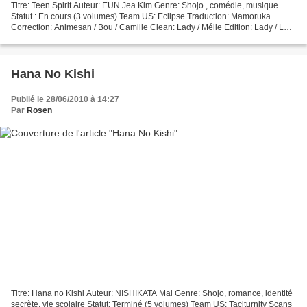
Titre: Teen Spirit Auteur: EUN Jea Kim Genre: Shojo , comédie, musique
Statut : En cours (3 volumes) Team US: Eclipse Traduction: Mamoruka
Correction: Animesan / Bou / Camille Clean: Lady / Mélie Edition: Lady / Lele
Projet est licencié par Claire de...
Hana No Kishi
Publié le 28/06/2010 à 14:27
Par
Rosen
Titre: Hana no Kishi Auteur: NISHIKATA Mai Genre: Shojo, romance, identité
secrète, vie scolaire Statut: Terminé (5 volumes) Team US: Taciturnity Scans