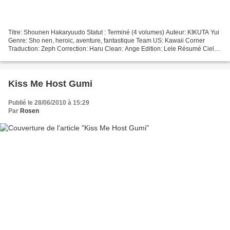
Titre: Shounen Hakaryuudo Statut : Terminé (4 volumes) Auteur: KIKUTA Yui
Genre: Sho nen, heroic, aventure, fantastique Team US: Kawaii Corner
Traduction: Zeph Correction: Haru Clean: Ange Edition: Lele Résumé Ciel
est un peu lent (mais apparemment beaucoup...
Kiss Me Host Gumi
Publié le 28/06/2010 à 15:29
Par
Rosen