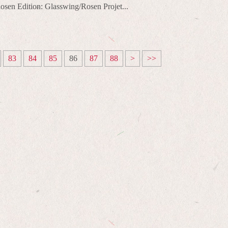
sen Edition: Glasswing/Rosen Projet...
83
84
85
86
87
88
>
>>