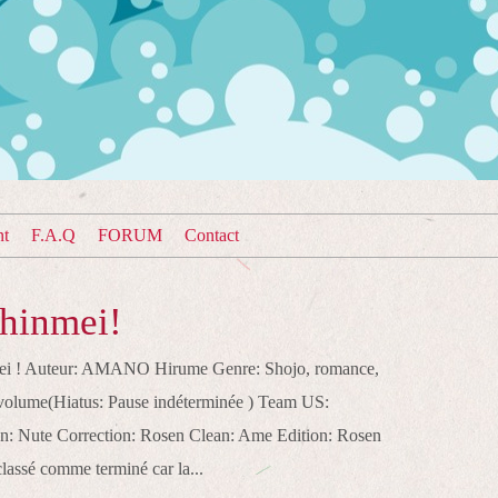
nt
F.A.Q
FORUM
Contact
hinmei!
mei ! Auteur: AMANO Hirume Genre: Shojo, romance,
1 volume(Hiatus: Pause indéterminée ) Team US:
on: Nute Correction: Rosen Clean: Ame Edition: Rosen
classé comme terminé car la...