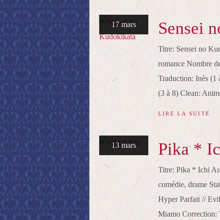
Sensei n
17 mars
Titre: Sensei no 
romance Nombre de
Traduction: Inès (1 
(3 à 8) Clean: Anime
LIRE LA SUITE
Pika * I
13 mars
Titre: Pika * Ichi
comédie, drame Stat
Hyper Parfait // Ev
Miamo Correction: 