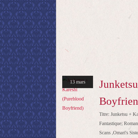
Junketsu
13 mars
Boyfrien
Titre: Junketsu + 
Fantastique; Roman
Scans ,Omari's Siste