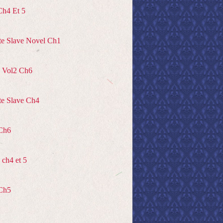
Ch4 Et 5
te Slave Novel Ch1
 Vol2 Ch6
te Slave Ch4
Ch6
ch4 et 5
Ch5