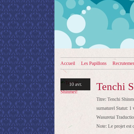
Accueil
Les Papillons
Recruteme
Tenchi S
10 avr.
Titre: Tenchi Shin
surnaturel Statut: 
Wasuretai Traducti
Note: Le projet est 