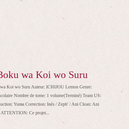
 Boku wa Koi wo Suru
ku wa Koi wo Suru Auteur: ICHIJOU Lemon Genre:
 scolaire Nombre de tome: 1 volume(Terminé) Team US:
uction: Yuma Correction: Inès / Zeph' / Ani Clean: Ani
h' ATTENTION: Ce projet...