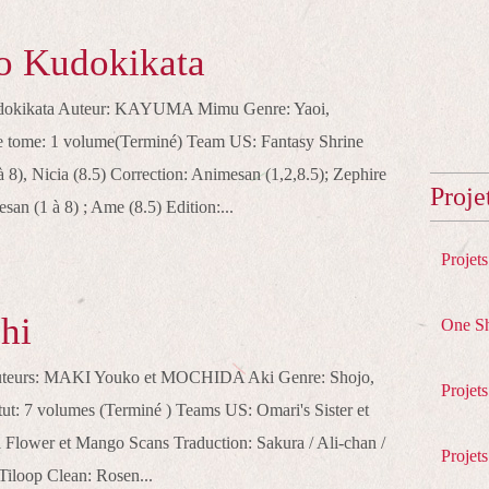
o Kudokikata
Kudokikata Auteur: KAYUMA Mimu Genre: Yaoi,
 tome: 1 volume(Terminé) Team US: Fantasy Shrine
à 8), Nicia (8.5) Correction: Animesan (1,2,8.5); Zephire
Proje
san (1 à 8) ; Ame (8.5) Edition:...
Projet
chi
One S
 Auteurs: MAKI Youko et MOCHIDA Aki Genre: Shojo,
Projet
ut: 7 volumes (Terminé ) Teams US: Omari's Sister et
il Flower et Mango Scans Traduction: Sakura / Ali-chan /
Projets
Tiloop Clean: Rosen...