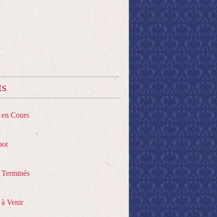
ts
s en Cours
hot
s Terminés
 à Venir