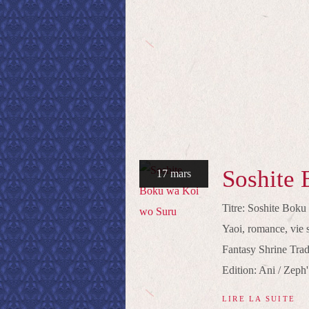
Soshite
17 mars
Titre: Soshite Bo
Yaoi, romance, vie
Fantasy Shrine Trad
Edition: Ani / Zep
LIRE LA SUITE