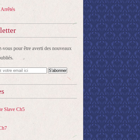
 Arrêtés
etter
vous pour être averti des nouveaux
publiés.
es
te Slave Ch5
Ch7