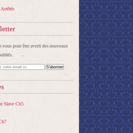
 Arrêtés
etter
vous pour être averti des nouveaux
publiés.
es
te Slave Ch5
Ch7