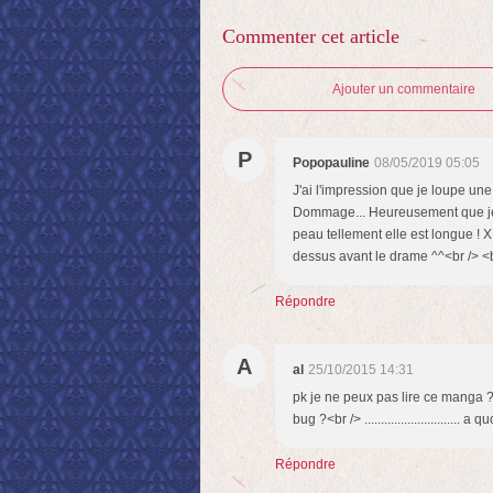
Commenter cet article
Ajouter un commentaire
P
Popopauline
08/05/2019 05:05
J'ai l'impression que je loupe une 
Dommage... Heureusement que je s
peau tellement elle est longue ! 
dessus avant le drame ^^<br /> <b
Répondre
A
al
25/10/2015 14:31
pk je ne peux pas lire ce manga ?<b
bug ?<br /> ...........................
Répondre