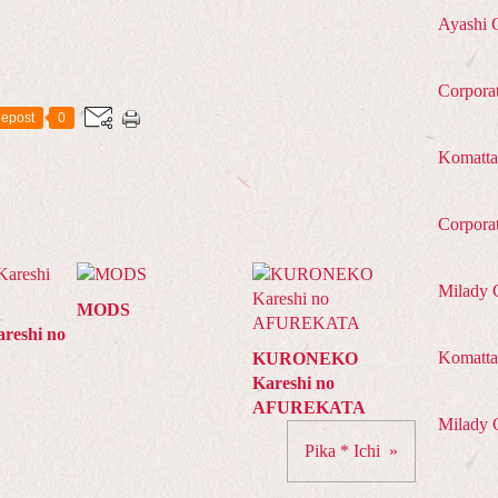
Ayashi 
Corpora
epost
0
Komatta
Corpora
Milady 
MODS
reshi no
Komatta 
KURONEKO
Kareshi no
AFUREKATA
Milady 
Pika * Ichi