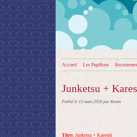
Accueil
Les Papillons
Recruteme
Junketsu + Kares
Publié le
13 mars 2010
par Rosen
Titre:
Junketsu + Kareshi