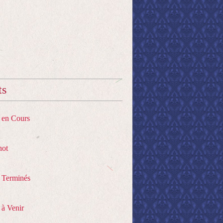
ts
s en Cours
hot
s Terminés
 à Venir