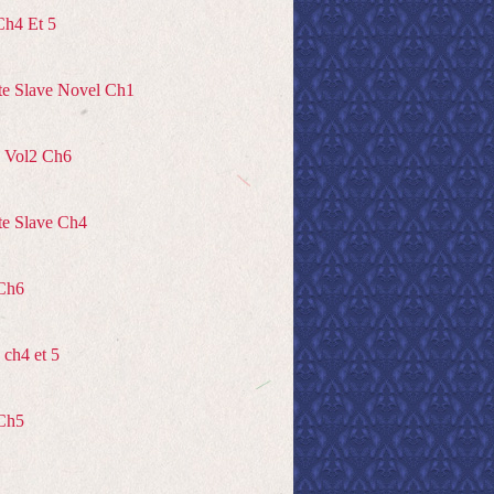
Ch4 Et 5
te Slave Novel Ch1
 Vol2 Ch6
te Slave Ch4
Ch6
ch4 et 5
Ch5