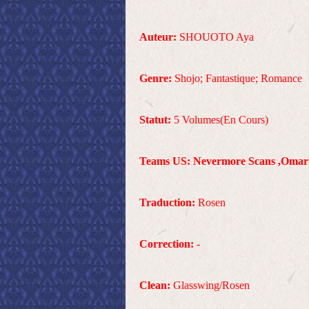
Auteur:
SHOUOTO Aya
Genre:
Shojo; Fantastique; Romance
Statut:
5 Volumes(En Cours)
Teams US:
Nevermore Scans ,Omari'
Traduction:
Rosen
Correction:
-
Clean:
Glasswing/Rosen