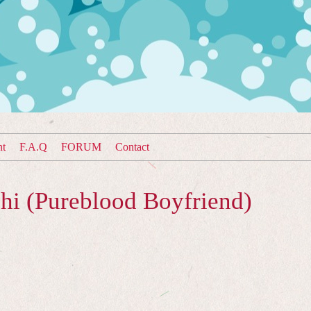
nt
F.A.Q
FORUM
Contact
hi (Pureblood Boyfriend)