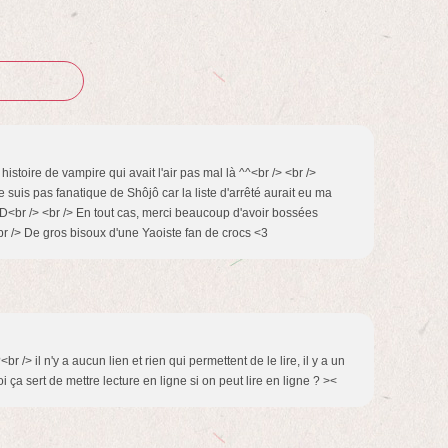
histoire de vampire qui avait l'air pas mal là ^^<br /> <br />
uis pas fanatique de Shôjô car la liste d'arrêté aurait eu ma
XD<br /> <br /> En tout cas, merci beaucoup d'avoir bossées
r /> De gros bisoux d'une Yaoiste fan de crocs <3
r /> il n'y a aucun lien et rien qui permettent de le lire, il y a un
.. a quoi ça sert de mettre lecture en ligne si on peut lire en ligne ? ><