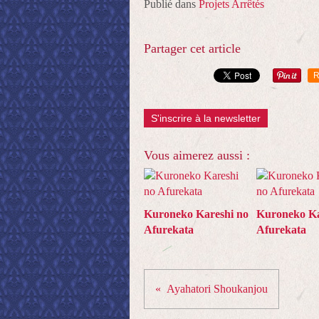
Publié dans
Projets Arrêtés
Partager cet article
R
S'inscrire à la newsletter
Vous aimerez aussi :
Kuroneko Kareshi no
Kuroneko Ka
Afurekata
Afurekata
Ayahatori Shoukanjou