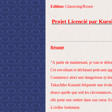
Edition:
Glasswing/Rosen
Projet Licencié par Kuro
Résumé
"A partir de maintenant, je vais te détrui
Cet envoûtant et déchirant petit-ami 
Commence alors une dangereuse et douc
Takachiho Kanami fréquente une école pri
douce quelle que soit les circonstances
elle porte une ombre dans son cœur. En
à croître fortement.