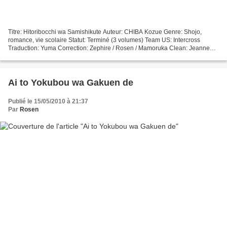
Titre: Hitoribocchi wa Samishikute Auteur: CHIBA Kozue Genre: Shojo,
romance, vie scolaire Statut: Terminé (3 volumes) Team US: Intercross
Traduction: Yuma Correction: Zephire / Rosen / Mamoruka Clean: Jeanne
Edition: Ani / Atem Ce projet est licencié...
Ai to Yokubou wa Gakuen de
Publié le 15/05/2010 à 21:37
Par
Rosen