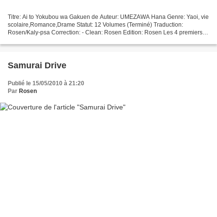
Titre: Ai to Yokubou wa Gakuen de Auteur: UMEZAWA Hana Genre: Yaoi, vie
scolaire,Romance,Drame Statut: 12 Volumes (Terminé) Traduction:
Rosen/Kaly-psa Correction: - Clean: Rosen Edition: Rosen Les 4 premiers
chapitres ont été faits en coproduction avec...
Samurai Drive
Publié le 15/05/2010 à 21:20
Par
Rosen