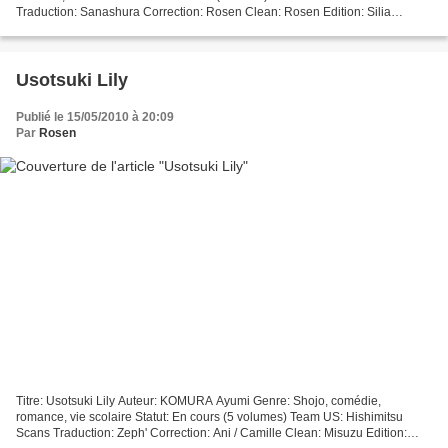
Traduction: Sanashura Correction: Rosen Clean: Rosen Edition: Silia
Résumé Le gardien d'Usagi no Mimi parle d'une triste...
Usotsuki Lily
Publié le 15/05/2010 à 20:09
Par
Rosen
Titre: Usotsuki Lily Auteur: KOMURA Ayumi Genre: Shojo, comédie,
romance, vie scolaire Statut: En cours (5 volumes) Team US: Hishimitsu
Scans Traduction: Zeph' Correction: Ani / Camille Clean: Misuzu Edition: