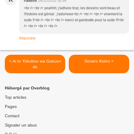
rubis09
28/11/2010 16:58
<br /> <br /> yeahhh; j'adhere trop; les dessins sont beau et
l'histoire est génial : j'adorreee<br /> <br /> <br /> vivement la
suite !!<br /> <br /> <br /> merci et gambatte pour la suite !!!<br
/> <br /> <br /> <br />
Répondre
< Ai to Yokubou wa Gakuen
Sorairo Koiiro >
de
Hébergé par Overblog
Top articles
Pages
Contact
Signaler un abus