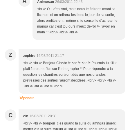
A
Animesan
26/03/2011 22:43
<br /> Oui c'est vrai, mais nous le finirons avant sa
licence, et on retirera les liens le jour de sa sortie,
alors profitez-en... même si je conseille d'acheter le
manga car c'est toujours mieux de<br /> l'avoir en
main ^^<br /> <br /> <br />
Z
zephire
16/03/2011 21:17
<br /> <br /> Bonjour Cin<br /> <br /> <br /> Pourrais-tu s'il te
plait faire un effort sur l'orthographe !!! Pour répondre à ta
question les chapitres sortiront dès que nos grandes
prétresses des sorties l'auront décidées. <br /> <br /> <br />
<br /> <br /> <br /> <br />
Répondre
C
cin
16/03/2011 20:31
<br /> <br /> bonjour c es quand la suite du amngas ùmerci
metter vite la suite svp<br /> <br /> <br /> <br /> <br /> <br />