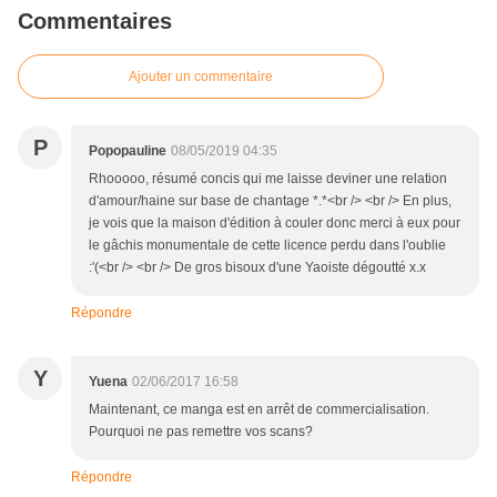
Commentaires
Ajouter un commentaire
P
Popopauline
08/05/2019 04:35
Rhooooo, résumé concis qui me laisse deviner une relation
d'amour/haine sur base de chantage *.*<br /> <br /> En plus,
je vois que la maison d'édition à couler donc merci à eux pour
le gâchis monumentale de cette licence perdu dans l'oublie
:'(<br /> <br /> De gros bisoux d'une Yaoiste dégoutté x.x
Répondre
Y
Yuena
02/06/2017 16:58
Maintenant, ce manga est en arrêt de commercialisation.
Pourquoi ne pas remettre vos scans?
Répondre