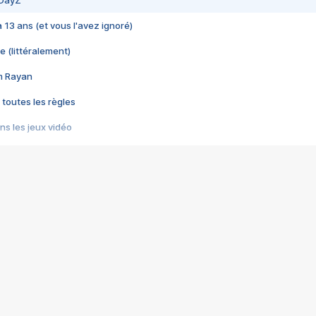
 DayZ
 a 13 ans (et vous l'avez ignoré)
e (littéralement)
im Rayan
 toutes les règles
s les jeux vidéo
us choquant de Rockstar ? - Le scandale BULLY
e plus moche de Steam
du RÊVE tourne au CAUCHEMAR
pendant 8 heures
it… à tort
umiliés par un jeu vidéo
ire - Final Fantasy 8