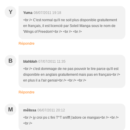
Y
Yuma
08/07/2011 19:18
<br /> C'est normal qu'il ne soit plus disponible gratuitement
en français, il est licencié par Soleil Manga sous le nom de
'Wings of Freedom'<br /> <br /> <br />
Répondre
B
blahblah
07/07/2011 11:35
<br /> c'est dommage de ne pas pouvoir le lire parce qu'il est
disponible en anglais gratuitement mais pas en français<br />
en plus il a l'air genial<br /> <br /> <br />
Répondre
M
mélissa
06/07/2011 20:12
<br /> jy croi ps c fini T^T snifff j'adore ce mangas<br /> <br />
<br />