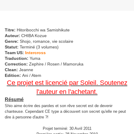
Titre:
Hitoribocchi wa Samishikute
Auteur:
CHIBA Kozue
Genre:
Shojo, romance, vie scolaire
Statut:
Terminé (3 volumes)
Team US:
Intercross
Traduction:
Yuma
Correction:
Zephire / Rosen / Mamoruka
Clean:
Jeanne
Edition:
Ani / Atem
Ce projet est licencié par Soleil. Soutenez
l'auteur en l'achetant.
Résumé
Shio aime écrire des paroles et son rêve secret est de devenir
chanteuse. Cependant CE type a découvert son secret qu'elle ne peut
dire à personne d'autre ?!
Projet terminé: 30 Avril 2011