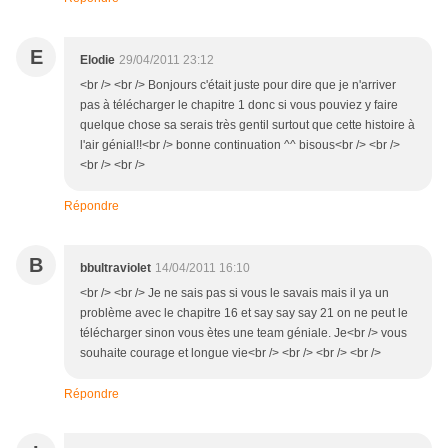
E
Elodie
29/04/2011 23:12
<br /> <br /> Bonjours c'était juste pour dire que je n'arriver
pas à télécharger le chapitre 1 donc si vous pouviez y faire
quelque chose sa serais très gentil surtout que cette histoire à
l'air génial!!<br /> bonne continuation ^^ bisous<br /> <br />
<br /> <br />
Répondre
B
bbultraviolet
14/04/2011 16:10
<br /> <br /> Je ne sais pas si vous le savais mais il ya un
problème avec le chapitre 16 et say say say 21 on ne peut le
télécharger sinon vous ètes une team géniale. Je<br /> vous
souhaite courage et longue vie<br /> <br /> <br /> <br />
Répondre