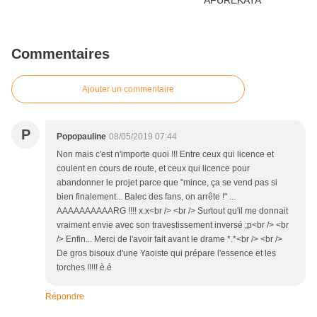
Commentaires
Ajouter un commentaire
P
Popopauline
08/05/2019 07:44
Non mais c'est n'importe quoi !!! Entre ceux qui licence et
coulent en cours de route, et ceux qui licence pour
abandonner le projet parce que "mince, ça se vend pas si
bien finalement... Balec des fans, on arrête !" ...
AAAAAAAAAARG !!!! x.x<br /> <br /> Surtout qu'il me donnait
vraiment envie avec son travestissement inversé ;p<br /> <br
/> Enfin... Merci de l'avoir fait avant le drame *.*<br /> <br />
De gros bisoux d'une Yaoiste qui prépare l'essence et les
torches !!!!! è.é
Répondre