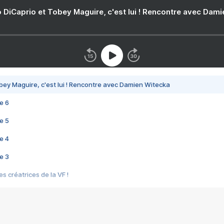
 DiCaprio et Tobey Maguire, c'est lui ! Rencontre avec Dam
bey Maguire, c'est lui ! Rencontre avec Damien Witecka
e 6
e 5
e 4
e 3
s créatrices de la VF !
e 2
e 1