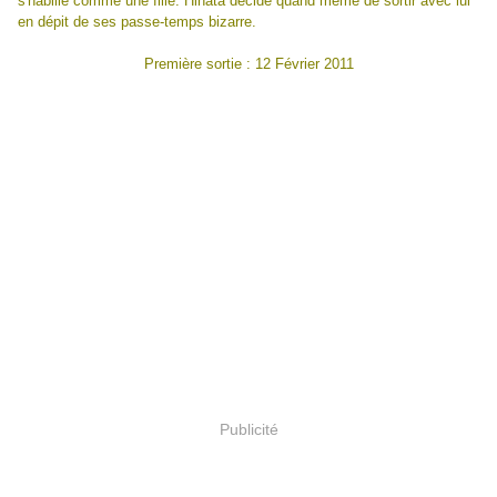
s'habille comme une fille. Hinata décide quand même de sortir avec lui
en dépit de ses passe-temps bizarre.
Première sortie : 12 Février 2011
Publicité