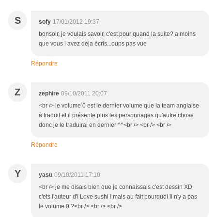
S
sofy
17/01/2012 19:37
bonsoir, je voulais savoir, c'est pour quand la suite? a moins
que vous l avez deja écris...oups pas vue
Répondre
Z
zephire
09/10/2011 20:07
<br /> le volume 0 est le dernier volume que la team anglaise
à traduit et il présente plus les personnages qu'autre chose
donc je le traduirai en dernier ^^<br /> <br /> <br />
Répondre
Y
yasu
09/10/2011 17:10
<br /> je me disais bien que je connaissais c'est dessin XD
c'ets l'auteur d'I Love sushi ! mais au fait pourquoi il n'y a pas
le volume 0 ?<br /> <br /> <br />