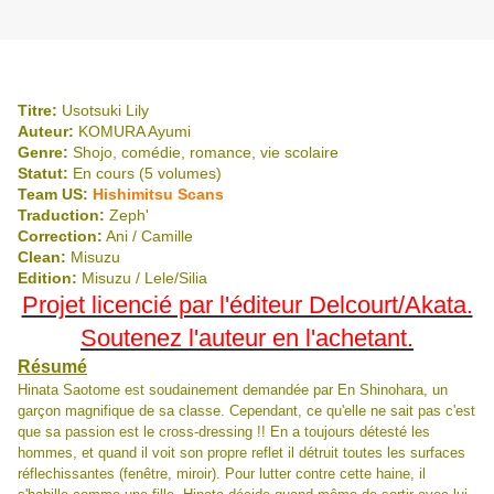
Titre:
Usotsuki Lily
Auteur:
KOMURA Ayumi
Genre:
Shojo, comédie, romance, vie scolaire
Statut:
En cours (5 volumes)
Team US:
Hishimitsu Scans
Traduction:
Zeph'
Correction:
Ani / Camille
Clean:
Misuzu
Edition:
Misuzu / Lele/Silia
Projet licencié par l'éditeur Delcourt/Akata.
Soutenez l'auteur en l'achetant.
Résumé
Hinata Saotome est soudainement demandée par En Shinohara, un
garçon magnifique de sa classe. Cependant, ce qu'elle ne sait pas c'est
que sa passion est le cross-dressing !! En a toujours détesté les
hommes, et quand il voit son propre reflet il détruit toutes les surfaces
réflechissantes (fenêtre, miroir). Pour lutter contre cette haine, il