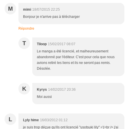
M
mimi
18/07/2015 22:25
Bonjour je n'arrive pas à télècharger
Répondre
T
Tiloop
15/02/2017 08:07
Le manga a été licencié, et malheureusement
abandonné par l'éditeur. C'est pour cela que nous
avions retiré les liens et ils ne seront pas remis.
Désolée.
K
Kyrys
14/02/2017 20:36
Moi aussi
L
Lyly hime
16/03/2012 01:12
je suis trop déçue qu'ils ont licencié "usotsuki lily" ='(<br /> j'ai