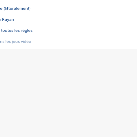
e (littéralement)
im Rayan
 toutes les règles
s les jeux vidéo
us choquant de Rockstar ? - Le scandale BULLY
e plus moche de Steam
du RÊVE tourne au CAUCHEMAR
pendant 8 heures
it… à tort
umiliés par un jeu vidéo
ire - Final Fantasy 8
ti un empire - Age of Empires