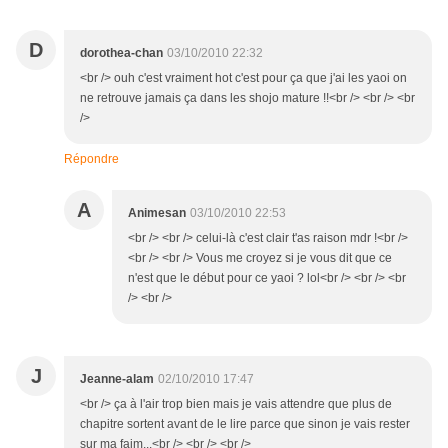
D
dorothea-chan
03/10/2010 22:32
<br /> ouh c'est vraiment hot c'est pour ça que j'ai les yaoi on
ne retrouve jamais ça dans les shojo mature !!<br /> <br /> <br
/>
Répondre
A
Animesan
03/10/2010 22:53
<br /> <br /> celui-là c'est clair t'as raison mdr !<br />
<br /> <br /> Vous me croyez si je vous dit que ce
n'est que le début pour ce yaoi ? lol<br /> <br /> <br
/> <br />
J
Jeanne-alam
02/10/2010 17:47
<br /> ça à l'air trop bien mais je vais attendre que plus de
chapitre sortent avant de le lire parce que sinon je vais rester
sur ma faim...<br /> <br /> <br />