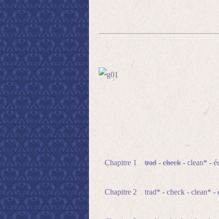
Chapitre 1
trad
-
check
- clean* - éd
Chapitre 2 trad* - check - clean* - 