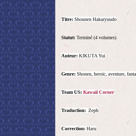
Titre:
Shounen Hakaryuudo
Statut
:
Terminé (4 volumes)
Auteur:
KIKUTA Yui
Genre:
Sho
nen, heroic, aventure, fant
Team US:
Kawaii Corner
Traduction:
Zeph
Correction:
Haru