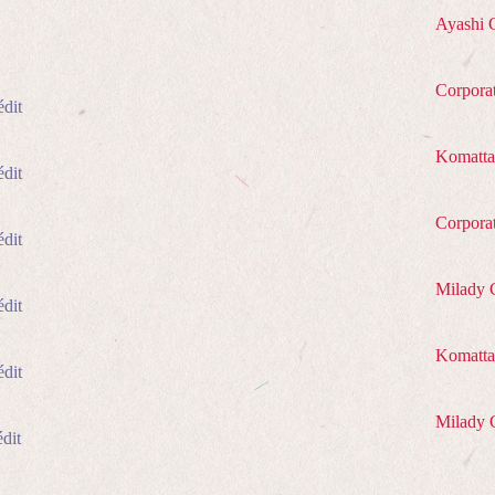
Ayashi 
Corpora
édit
Komatta
édit
Corpora
édit
Milady 
édit
Komatta 
édit
Milady 
dit