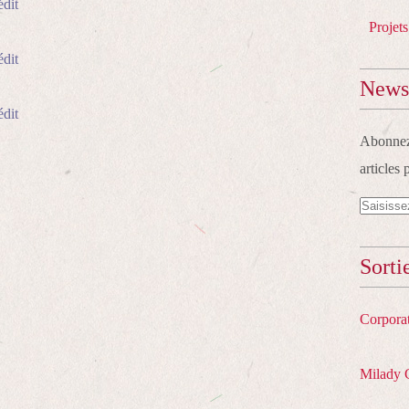
édit
Projets
édit
Newsl
édit
Abonnez-
articles 
Sorti
Corpora
Milady 