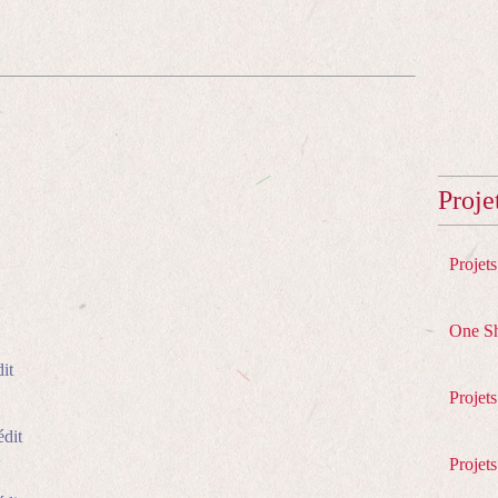
Proje
Projet
One S
it
Projet
édit
Projets