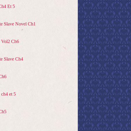
Ch4 Et 5
te Slave Novel Ch1
 Vol2 Ch6
te Slave Ch4
Ch6
ch4 et 5
Ch5