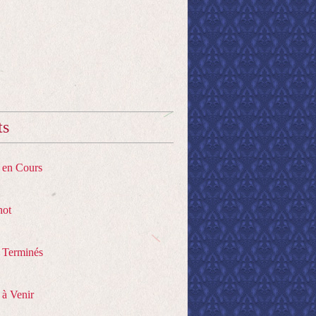
ts
s en Cours
hot
s Terminés
 à Venir