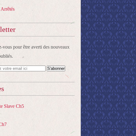
 Arrêtés
etter
vous pour être averti des nouveaux
publiés.
es
te Slave Ch5
Ch7