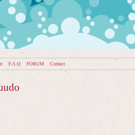
nt
F.A.Q
FORUM
Contact
uudo