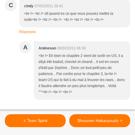
C
cindy
07/02/2011 20:41
<br /> <br /> slt quand es ce que vous pouvez mettre la
suite<br /> <br /> <br /> <br /> <br /> <br /> <br />
Répondre
A
Animesan
08/02/2011 06:38
<br /> Eh bien le chapitre 2 vient de sortir en US, il a
déjà été traduit, checké et cleané... il est en cours
d'édit par Zephire... Donc un tout petit peu de
patience... Par contre pour le chapitre 3, la<br />
team US qui le fait à du mal à trouver les raws... donc
il faudra attendre un peu plus longtemps... Voilà
^^<br /> <br /> <br />
< Teen Spirit
Shounen Hakaryuudo >