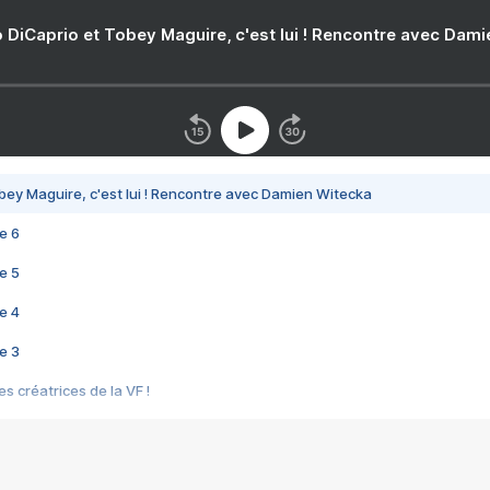
 DiCaprio et Tobey Maguire, c'est lui ! Rencontre avec Dam
bey Maguire, c'est lui ! Rencontre avec Damien Witecka
e 6
e 5
e 4
e 3
s créatrices de la VF !
e 2
e 1