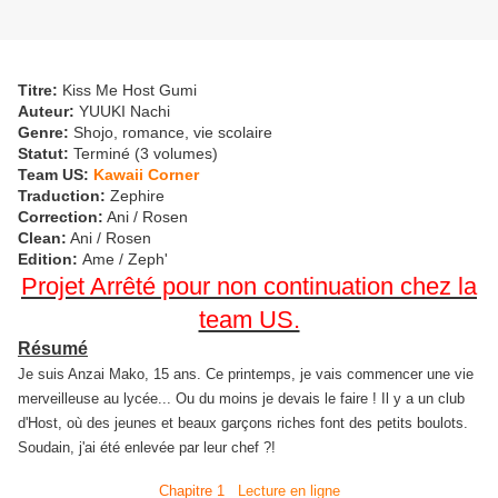
Titre:
Kiss Me Host Gumi
Auteur:
YUUKI Nachi
Genre:
Shojo
, romance, vie scolaire
Statut
:
Terminé (3 volumes)
Team US:
Kawaii Corner
Traduction:
Zephire
Correction:
Ani / Rosen
Clean:
Ani / Rosen
Edition:
Ame / Zeph'
Projet Arrêté pour non continuation chez la
team US.
Résumé
Je suis Anzai Mako, 15 ans. Ce printemps, je vais commencer une vie
merveilleuse au lycée... Ou du moins je devais le faire ! Il y a un club
d'Host, où des jeunes et beaux garçons riches font des petits boulots.
Soudain, j'ai été enlevée par leur chef ?!
Chapitre 1
Lecture en ligne