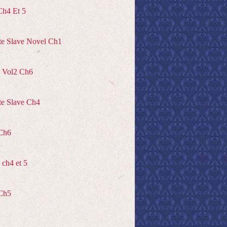
Ch4 Et 5
te Slave Novel Ch1
 Vol2 Ch6
te Slave Ch4
Ch6
ch4 et 5
Ch5