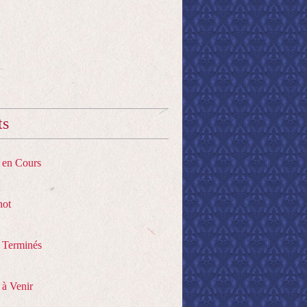
ts
s en Cours
hot
s Terminés
 à Venir