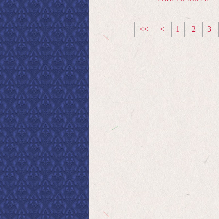
<<
<
1
2
3