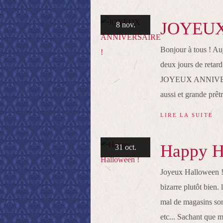
JOYEUX
8 nov.
Bonjour à tous ! Au
deux jours de retard
JOYEUX ANNIVERSAI
aussi et grande prêtr
LIRE LA SUITE
Happy H
31 oct.
Joyeux Halloween !
bizarre plutôt bien. 
mal de magasins son
etc... Sachant que m