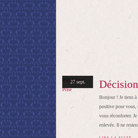
Décision
27 sept.
Bonjour ! Je tiens 
positive pour vous, 
vous réconforter. J
enlevée. Il ne restera
LIRE LA SUITE