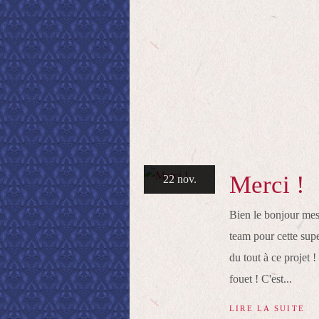
Merci !
22 nov.
Bien le bonjour mes 
team pour cette supe
du tout à ce projet !
fouet ! C'est...
LIRE LA SUITE