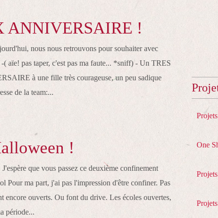
 ANNIVERSAIRE !
jourd'hui, nous nous retrouvons pour souhaiter avec
 -( aïe! pas taper, c'est pas ma faute... *sniff) - Un TRES
RE à une fille très courageuse, un peu sadique
Proje
esse de la team:...
Projet
alloween !
One S
 J'espère que vous passez ce deuxième confinement
Projet
lol Pour ma part, j'ai pas l'impression d'être confiner. Pas
t encore ouverts. Ou font du drive. Les écoles ouvertes,
Projets
a période...