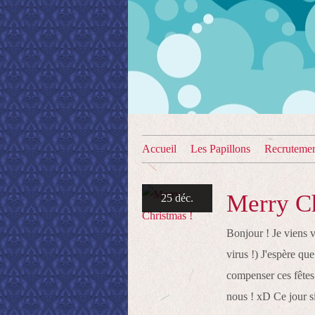
Accueil
Les Papillons
Recruteme
Merry Ch
25 déc.
Bonjour ! Je viens 
virus !) J'espère qu
compenser ces fêtes 
nous ! xD Ce jour si