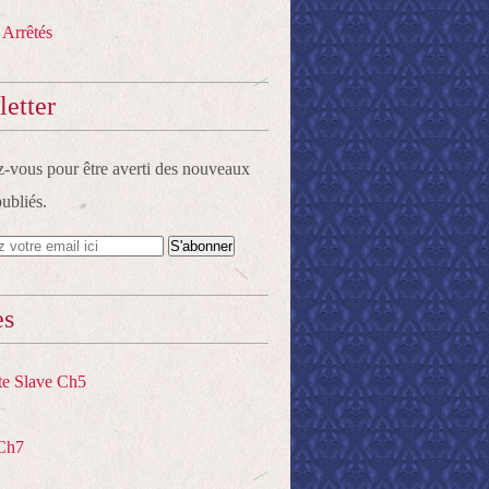
 Arrêtés
etter
vous pour être averti des nouveaux
publiés.
es
te Slave Ch5
Ch7