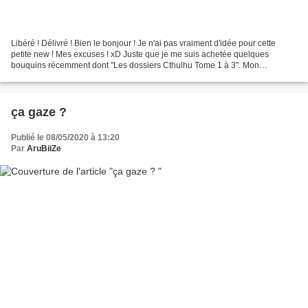
Libéré ! Délivré ! Bien le bonjour ! Je n'ai pas vraiment d'idée pour cette
petite new ! Mes excuses ! xD Juste que je me suis achetée quelques
bouquins récemment dont "Les dossiers Cthulhu Tome 1 à 3". Mon
portefeuille pleure un peu, c'est qu'ils n'étaient...
ça gaze ?
Publié le 08/05/2020 à 13:20
Par
AruBiiZe