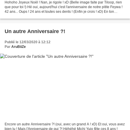
Hohoho Joyeux Noël ! Nan, je rigole ! xD (Belle image faite par Tiloop, rien
que pour toi !) Hé oui, aujourd'hui c'est l'anniversaire de notre pitite Feywa !
42 ans... Oups ! 24 ans et toutes ses dents ! (Enfin je crois ! xD) En ton
honneur, voici un...
Un autre Anniversaire ?!
Publié le 12/03/2020 à 12:12
Par
AruBiiZe
Encore un autre Anniversaire ?! (oui, avec un grand A ! xD) Et oui, vous avez
bien lu ! Mais l'Anniversaire de qui ?! Héhéhé Michi Yujo fête ces 8 ans !