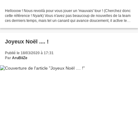
Hellooow ! Nous revoilà pour vous jouer un 'mauvais' tour ! (Cherchez donc
cette référence ! Nyark) Vous n'avez pas beaucoup de nouvelles de la team
ces derniers temps, mais tel un canard qui avance doucement, il active le
turbo sous l'eau ! Nous avons...
Joyeux Noël .... !
Publié le 18/03/2020 à 17:31
Par
AruBiiZe