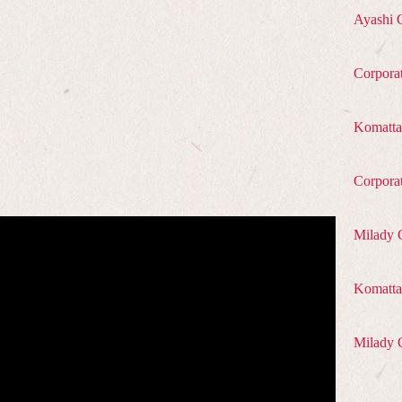
Ayashi 
Corpora
Komatta
Corpora
Milady 
Komatta 
Milady 