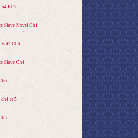
Ch4 Et 5
te Slave Novel Ch1
 Vol2 Ch6
te Slave Ch4
Ch6
ch4 et 5
Ch5