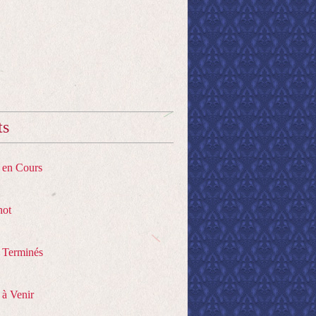
ts
s en Cours
hot
s Terminés
 à Venir