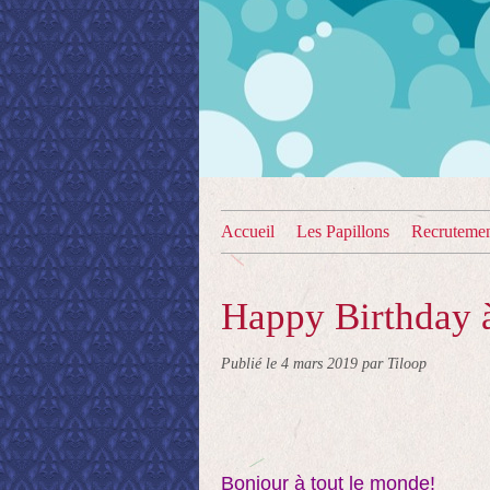
Accueil
Les Papillons
Recruteme
Happy Birthday à
Publié le
4 mars 2019
par Tiloop
Bonjour à tout le monde!