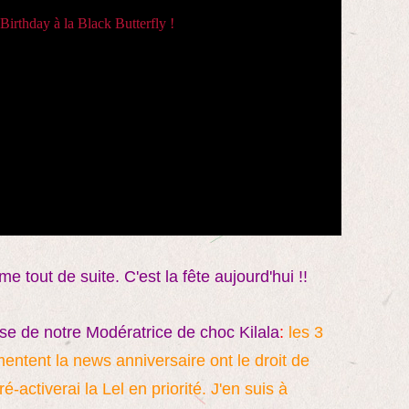
me tout de suite. C'est la fête aujourd'hui !!
e de notre Modératrice de choc Kilala
:
les 3
ntent la news anniversaire ont le droit de
é-activerai la Lel en priorité. J'en suis à