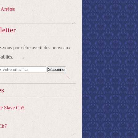
 Arrêtés
etter
vous pour être averti des nouveaux
publiés.
es
te Slave Ch5
Ch7