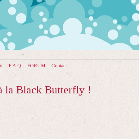
nt
F.A.Q
FORUM
Contact
 la Black Butterfly !