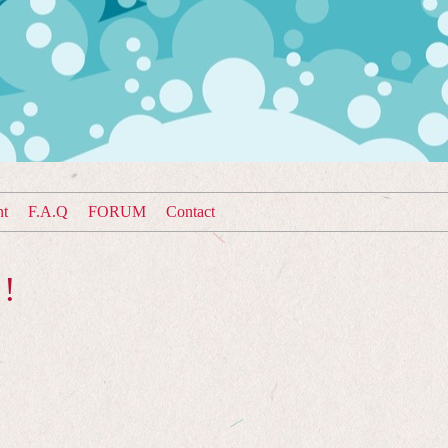
nt
F.A.Q
FORUM
Contact
!!