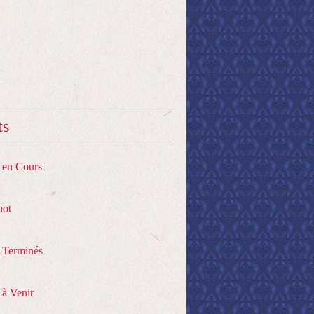
ts
s en Cours
hot
s Terminés
 à Venir