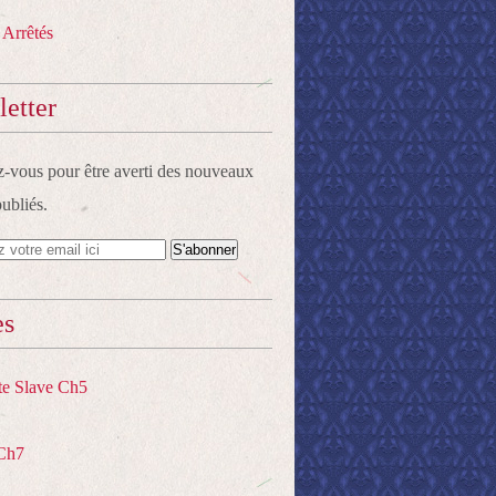
 Arrêtés
etter
vous pour être averti des nouveaux
publiés.
es
te Slave Ch5
Ch7