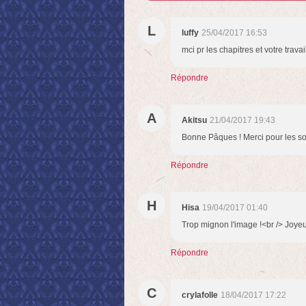
L
luffy
25/04/2017 16:53
mci pr les chapitres et votre trava
Répondre
A
Akitsu
21/04/2017 19:43
Bonne Pâques ! Merci pour les sor
Répondre
H
Hisa
19/04/2017 01:40
Trop mignon l'image !<br /> Joyeu
Répondre
C
crylafolle
18/04/2017 17:22