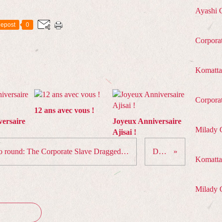
Ayashi 
epost
0
Corpora
Komatta
Corpora
12 ans avec vous !
ersaire
Joyeux Anniversaire
Milady 
Ajisai !
Money makes the (other) world go round: The Corporate Slave Dragged into the Saint summoning (Novel)
Darlings
Komatta 
Milady 