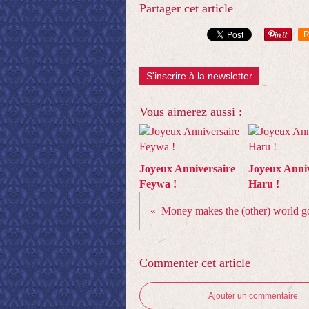
Partager cet article
R
S'inscrire à la newsletter
Vous aimerez aussi :
Joyeux Anniversaire
Joyeux Anniv
Feywa !
Haru !
Commenter cet article
Ajouter un commentaire