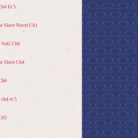
Ch4 Et 5
te Slave Novel Ch1
 Vol2 Ch6
te Slave Ch4
Ch6
ch4 et 5
Ch5